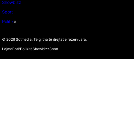
Showbizz
Sport
Politik
ë
© 2026 Sotmedia. Të gjitha të drejtat e rezervuara.
Lajme
Botë
Polikitë
Showbizz
Sport