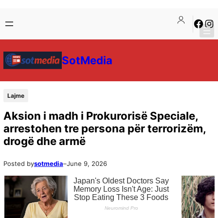
SotMedia
Lajme
Aksion i madh i Prokurorisë Speciale,
arrestohen tre persona për terrorizëm,
drogë dhe armë
Posted by
sotmedia
–
June 9, 2026