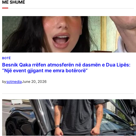
MË SHUMË
BOTË
Besnik Qaka rrëfen atmosferën në dasmën e Dua Lipës:
“Një event gjigant me emra botërorë”
June 20, 2026
by
sotmedia