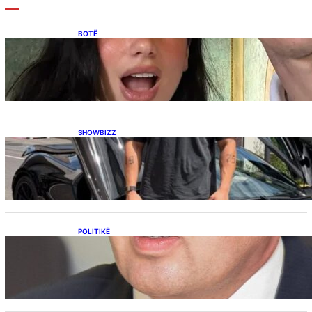
BOTË
Besnik Qaka rrëfen atmosferën në dasmën e
Dua Lipës: “Një event gjigant me emra
botërorë”
SHOWBIZZ
Ish-banori i Big Brother VIP Kosova, Eduart
Kuqi ua mbyll gojën kritikëve, publikon
dëshmi për supermakinën luksoze
POLITIKË
Përplasja VV-LDK për gazin amerikan,
Kërçeli i përgjigjet Hotit: “Mbrojeni LDK-në, jo
aleancën me SHBA-në”