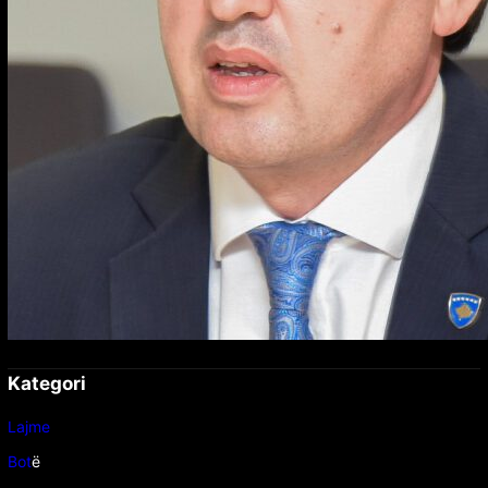
Kategori
Lajme
Bot
ë