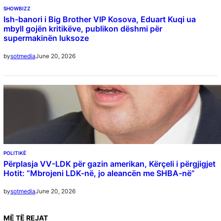
SHOWBIZZ
Ish-banori i Big Brother VIP Kosova, Eduart Kuqi ua
mbyll gojën kritikëve, publikon dëshmi për
supermakinën luksoze
June 20, 2026
by
sotmedia
POLITIKË
Përplasja VV-LDK për gazin amerikan, Kërçeli i përgjigjet
Hotit: “Mbrojeni LDK-në, jo aleancën me SHBA-në”
June 20, 2026
by
sotmedia
MË
TË REJAT