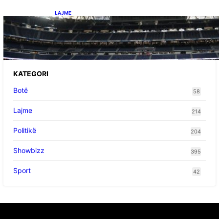
LAJME
Ish-mesfushori i Real Madridit dhe
Argjentinës,shtrohet urgjentisht në spital pas
problemeve me zemrën, mungon në ndeshjet
e ardhshme
KATEGORI
Botë
58
Lajme
214
Politikë
204
Showbizz
395
Sport
42