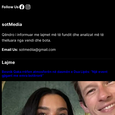
Follow Us
sotMedia
Qëndro i informuar me lajmet më të fundit dhe analizat më të
thelluara nga vendi dhe bota.
Email Us:
sotmediia@gmail.com
Lajme
Besnik Qaka rrëfen atmosferën në dasmën e Dua Lipës: “Një event
gjigant me emra botërorë”