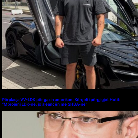
Përplasja VV-LDK për gazin amerikan, Kërçeli i përgjigjet Hotit:
“Mbrojeni LDK-në, jo aleancën me SHBA-në”