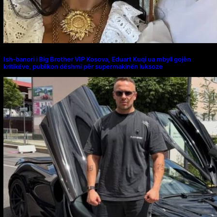
Ish-banori i Big Brother VIP Kosova, Eduart Kuqi ua mbyll gojën
kritikëve, publikon dëshmi për supermakinën luksoze