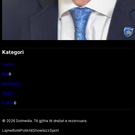
Kategori
Lajme
Bot
ë
Showbizz
Sport
Politik
ë
© 2026 Sotmedia. Të gjitha të drejtat e rezervuara.
Lajme
Botë
Polikitë
Showbizz
Sport