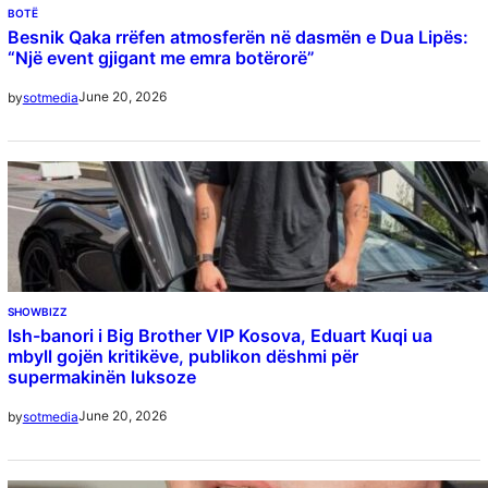
BOTË
Besnik Qaka rrëfen atmosferën në dasmën e Dua Lipës:
“Një event gjigant me emra botërorë”
June 20, 2026
by
sotmedia
SHOWBIZZ
Ish-banori i Big Brother VIP Kosova, Eduart Kuqi ua
mbyll gojën kritikëve, publikon dëshmi për
supermakinën luksoze
June 20, 2026
by
sotmedia