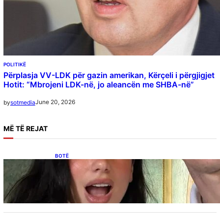
POLITIKË
Përplasja VV-LDK për gazin amerikan, Kërçeli i përgjigjet
Hotit: “Mbrojeni LDK-në, jo aleancën me SHBA-në”
June 20, 2026
by
sotmedia
MË
TË REJAT
BOTË
Besnik Qaka rrëfen atmosferën në dasmën e
Dua Lipës: “Një event gjigant me emra
botërorë”