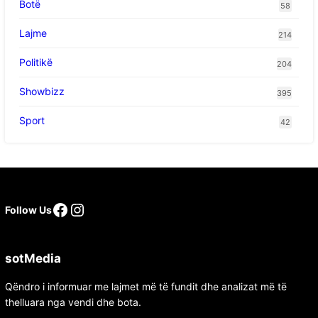
Botë
58
Lajme
214
Politikë
204
Showbizz
395
Sport
42
Follow Us
sotMedia
Qëndro i informuar me lajmet më të fundit dhe analizat më të
thelluara nga vendi dhe bota.