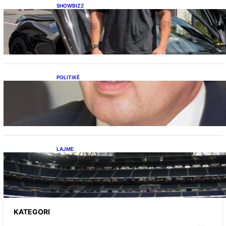
SHOWBIZZ
Ish-banori i Big Brother VIP Kosova, Eduart
Kuqi ua mbyll gojën kritikëve, publikon
dëshmi për supermakinën luksoze
POLITIKË
Përplasja VV-LDK për gazin amerikan,
Kërçeli i përgjigjet Hotit: “Mbrojeni LDK-në, jo
aleancën me SHBA-në”
LAJME
Ish-mesfushori i Real Madridit dhe
Argjentinës,shtrohet urgjentisht në spital pas
problemeve me zemrën, mungon në ndeshjet
e ardhshme
KATEGORI