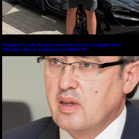
Përplasja VV-LDK për gazin amerikan, Kërçeli i përgjigjet Hotit:
“Mbrojeni LDK-në, jo aleancën me SHBA-në”