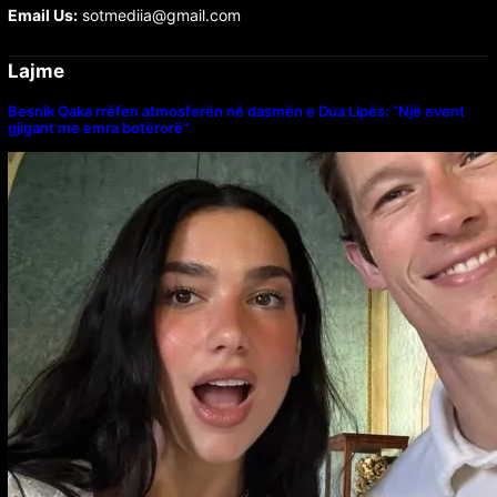
Email Us:
sotmediia@gmail.com
Lajme
Besnik Qaka rrëfen atmosferën në dasmën e Dua Lipës: “Një event
gjigant me emra botërorë”