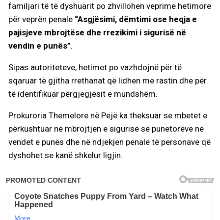
familjari të të dyshuarit po zhvillohen veprime hetimore
për veprën penale
“Asgjësimi, dëmtimi ose heqja e
pajisjeve mbrojtëse dhe rrezikimi i sigurisë në
vendin e punës”
.
Sipas autoriteteve, hetimet po vazhdojnë për të
sqaruar të gjitha rrethanat që lidhen me rastin dhe për
të identifikuar përgjegjësit e mundshëm.
Prokuroria Themelore në Pejë ka theksuar se mbetet e
përkushtuar në mbrojtjen e sigurisë së punëtorëve në
vendet e punës dhe në ndjekjen penale të personave që
dyshohet se kanë shkelur ligjin.