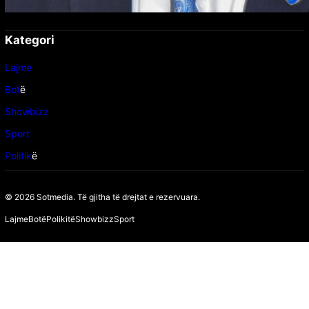
Kategori
Lajme
Bot
ë
Showbizz
Sport
Politik
ë
© 2026 Sotmedia. Të gjitha të drejtat e rezervuara.
Lajme
Botë
Polikitë
Showbizz
Sport