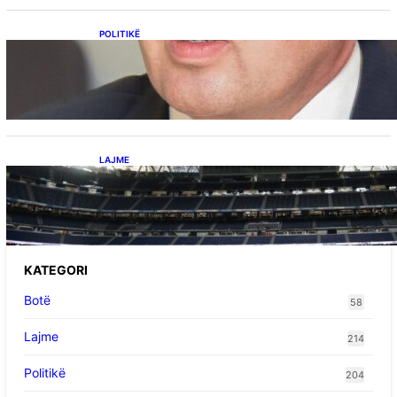
POLITIKË
Përplasja VV-LDK për gazin amerikan,
Kërçeli i përgjigjet Hotit: “Mbrojeni LDK-në, jo
aleancën me SHBA-në”
LAJME
Ish-mesfushori i Real Madridit dhe
Argjentinës,shtrohet urgjentisht në spital pas
problemeve me zemrën, mungon në ndeshjet
e ardhshme
KATEGORI
Botë
58
Lajme
214
Politikë
204