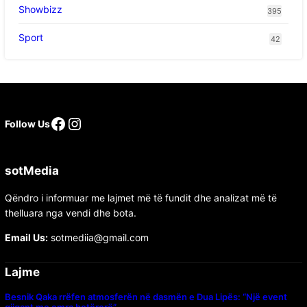
Showbizz
395
Sport
42
Follow Us
sotMedia
Qëndro i informuar me lajmet më të fundit dhe analizat më të
thelluara nga vendi dhe bota.
Email Us:
sotmediia@gmail.com
Lajme
Besnik Qaka rrëfen atmosferën në dasmën e Dua Lipës: “Një event