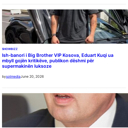
SHOWBIZZ
Ish-banori i Big Brother VIP Kosova, Eduart Kuqi ua
mbyll gojën kritikëve, publikon dëshmi për
supermakinën luksoze
June 20, 2026
by
sotmedia