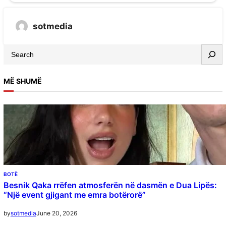
sotmedia
MË SHUMË
BOTË
Besnik Qaka rrëfen atmosferën në dasmën e Dua Lipës:
“Një event gjigant me emra botërorë”
June 20, 2026
by
sotmedia