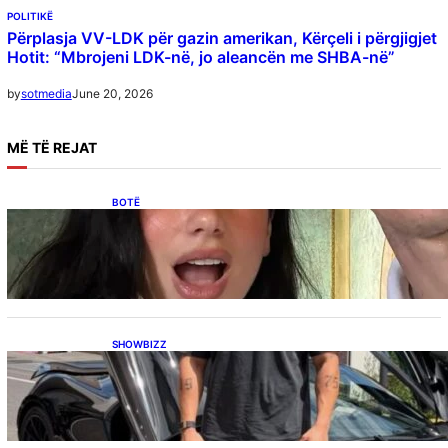
POLITIKË
Përplasja VV-LDK për gazin amerikan, Kërçeli i përgjigjet
Hotit: “Mbrojeni LDK-në, jo aleancën me SHBA-në”
June 20, 2026
by
sotmedia
MË
TË REJAT
BOTË
Besnik Qaka rrëfen atmosferën në dasmën e
Dua Lipës: “Një event gjigant me emra
botërorë”
SHOWBIZZ
Ish-banori i Big Brother VIP Kosova, Eduart
Kuqi ua mbyll gojën kritikëve, publikon
dëshmi për supermakinën luksoze