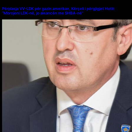
Përplasja VV-LDK për gazin amerikan, Kërçeli i përgjigjet Hotit:
“Mbrojeni LDK-në, jo aleancën me SHBA-në”