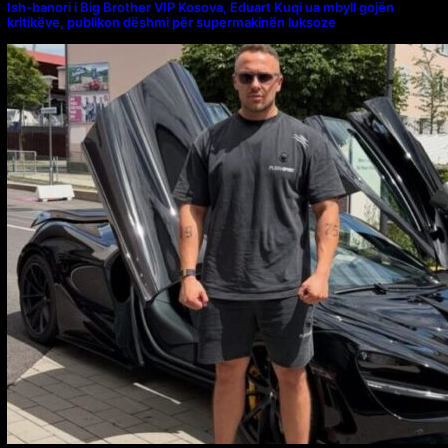
Ish-banori i Big Brother VIP Kosova, Eduart Kuqi ua mbyll gojën
kritikëve, publikon dëshmi për supermakinën luksoze