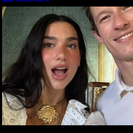
gjigant me emra botërorë”