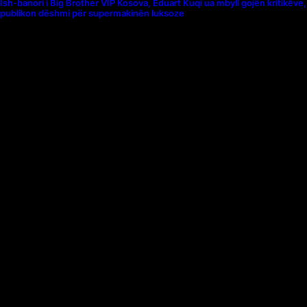
Ish-banori i Big Brother VIP Kosova, Eduart Kuqi ua mbyll gojën kritikëve,
publikon dëshmi për supermakinën luksoze