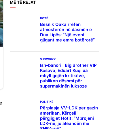
MË
TË REJAT
BOTË
Besnik Qaka rrëfen
atmosferën në dasmën e
Dua Lipës: “Një event
gjigant me emra botërorë”
SHOWBIZZ
Ish-banori i Big Brother VIP
Kosova, Eduart Kuqi ua
mbyll gojën kritikëve,
publikon dëshmi për
supermakinën luksoze
POLITIKË
e
Përplasja VV-LDK për gazin
amerikan, Kërçeli i
përgjigjet Hotit: “Mbrojeni
LDK-në, jo aleancën me
SHBA-në”