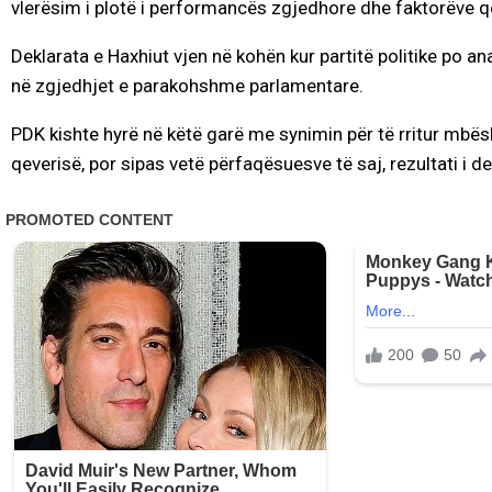
vlerësim i plotë i performancës zgjedhore dhe faktorëve që 
Deklarata e Haxhiut vjen në kohën kur partitë politike po a
në zgjedhjet e parakohshme parlamentare.
PDK kishte hyrë në këtë garë me synimin për të rritur mbës
qeverisë, por sipas vetë përfaqësuesve të saj, rezultati i 