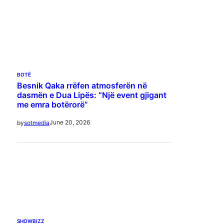
BOTË
Besnik Qaka rrëfen atmosferën në
dasmën e Dua Lipës: “Një event gjigant
me emra botërorë”
June 20, 2026
by
sotmedia
SHOWBIZZ