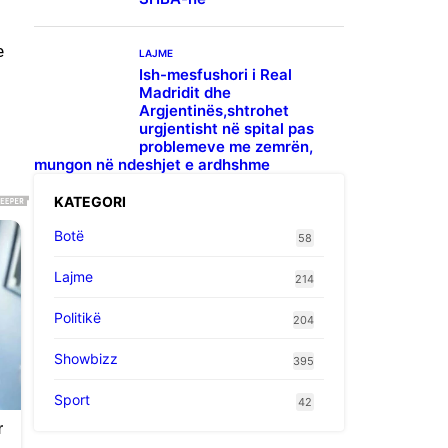
e
LAJME
Ish-mesfushori i Real
Madridit dhe
Argjentinës,shtrohet
urgjentisht në spital pas
problemeve me zemrën,
mungon në ndeshjet e ardhshme
KATEGORI
Botë
58
Lajme
214
Politikë
204
Showbizz
395
Sport
42