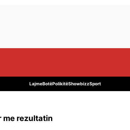
Lajme
Botë
Polikitë
Showbizz
Sport
 me rezultatin