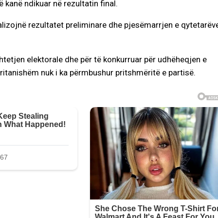
kanë ndikuar në rezultatin final.
nalizojnë rezultatet preliminare dhe pjesëmarrjen e qytetarëv
htetjen elektorale dhe për të konkurruar për udhëheqjen e
deritanishëm nuk i ka përmbushur pritshmëritë e partisë.