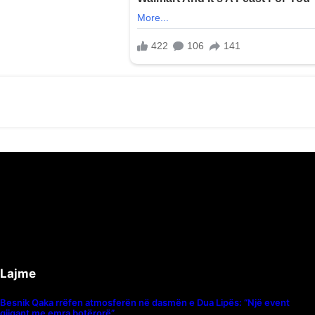
Lajme
Besnik Qaka rrëfen atmosferën në dasmën e Dua Lipës: “Një event
gjigant me emra botërorë”