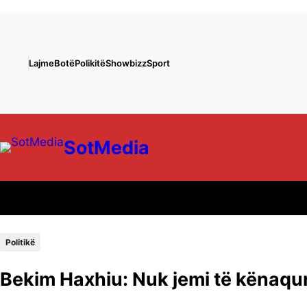
Lajme
Botë
Polikitë
Showbizz
Sport
SotMedia
Politikë
Bekim Haxhiu: Nuk jemi të kënaqur