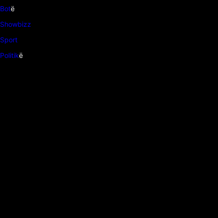
Bot
ë
Showbizz
Sport
Politik
ë