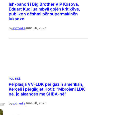
Ish-banori i Big Brother VIP Kosova,
Eduart Kuqi ua mbyll gojën kritikëve,
publikon dëshmi për supermakinën
luksoze
June 20, 2026
by
sotmedia
POLITIKË
Përplasja VV-LDK për gazin amerikan,
Kërçeli i përgjigjet Hotit: “Mbrojeni LDK-
në, jo aleancën me SHBA-në”
June 20, 2026
by
sotmedia