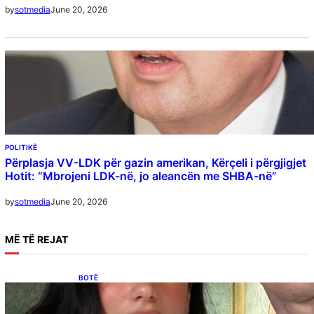
June 20, 2026
by
sotmedia
POLITIKË
Përplasja VV-LDK për gazin amerikan, Kërçeli i përgjigjet
Hotit: “Mbrojeni LDK-në, jo aleancën me SHBA-në”
June 20, 2026
by
sotmedia
MË
TË REJAT
BOTË
Besnik Qaka rrëfen atmosferën në dasmën e
Dua Lipës: “Një event gjigant me emra