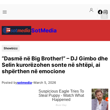
SotMedia
Showbizz
“Dasmë në Big Brother!” – DJ Gimbo dhe
Selin kurorëzohen sonte në shtëpi, ai
shpërthen në emocione
Posted by
sotmedia
–
March 5, 2026