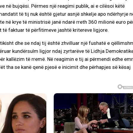
e në bujqësi. Përmes një reagimi publik, ai e cilësoi këtë
mandatit të tij nuk është gjetur asnjë shkelje apo ndërhyrje n
te në krye të ministrisë janë ndarë rreth 360 milionë euro pë
të faktuar të përfitimeve jashtë kritereve ligjore.
tikisht dhe se ndaj tij është zhvilluar një fushatë e qëllimsh
ëruar kundërsulm ligjor ndaj zyrtarëve të Lidhja Demokratik
ër kallëzim të rremë. Në reagimin e tij ai përmendi edhe em
lët tha se kanë qenë pjesë e inicimit dhe përhapjes së kësaj