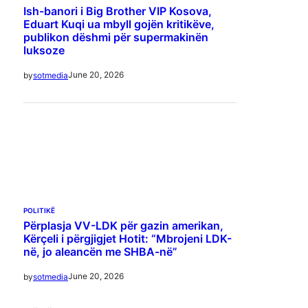
Ish-banori i Big Brother VIP Kosova,
Eduart Kuqi ua mbyll gojën kritikëve,
publikon dëshmi për supermakinën
luksoze
June 20, 2026
by
sotmedia
POLITIKË
Përplasja VV-LDK për gazin amerikan,
Kërçeli i përgjigjet Hotit: “Mbrojeni LDK-
në, jo aleancën me SHBA-në”
June 20, 2026
by
sotmedia