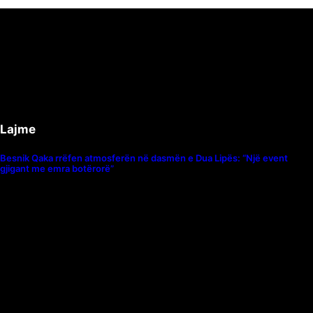
Lajme
Besnik Qaka rrëfen atmosferën në dasmën e Dua Lipës: “Një event
gjigant me emra botërorë”