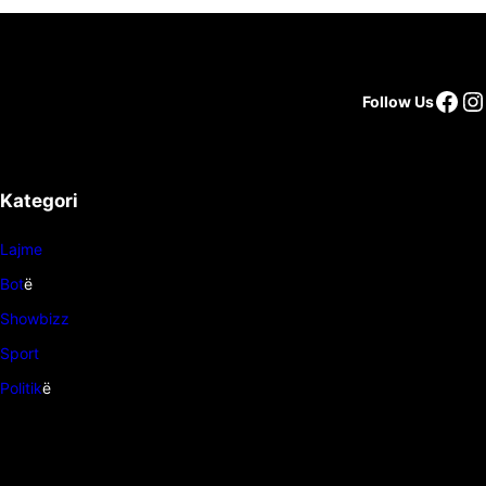
Follow Us
Kategori
Lajme
Bot
ë
Showbizz
Sport
Politik
ë