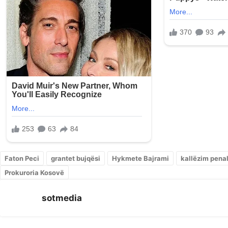
Faton Peci
grantet bujqësi
Hykmete Bajrami
kallëzim pena
Prokuroria Kosovë
sotmedia