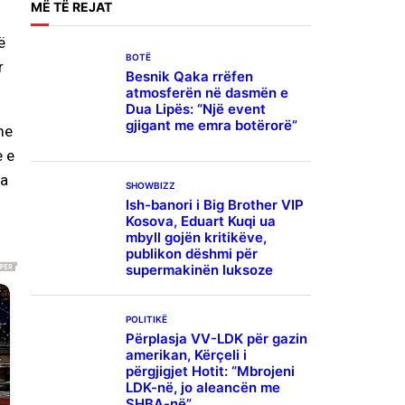
MË
TË REJAT
ë
BOTË
r
Besnik Qaka rrëfen
atmosferën në dasmën e
Dua Lipës: “Një event
gjigant me emra botërorë”
me
e e
ra
SHOWBIZZ
Ish-banori i Big Brother VIP
Kosova, Eduart Kuqi ua
mbyll gojën kritikëve,
publikon dëshmi për
supermakinën luksoze
POLITIKË
Përplasja VV-LDK për gazin
amerikan, Kërçeli i
përgjigjet Hotit: “Mbrojeni
LDK-në, jo aleancën me
SHBA-në”