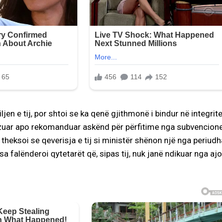
jen e tij, por shtoi se ka qenë gjithmonë i bindur në integrite
dhëzuar apo rekomanduar askënd për përfitime nga subvencione
 theksoi se qeverisja e tij si ministër shënon një nga periudh
 falënderoi qytetarët që, sipas tij, nuk janë ndikuar nga aj