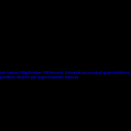
Ish-banori i Big Brother VIP Kosova, Eduart Kuqi ua mbyll gojën kritikëve,
publikon dëshmi për supermakinën luksoze