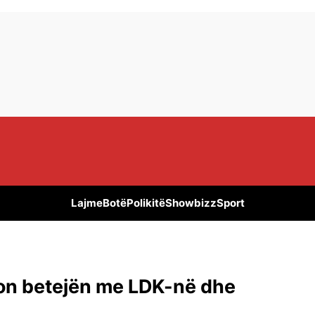
Lajme
Botë
Polikitë
Showbizz
Sport
ton betejën me LDK-në dhe