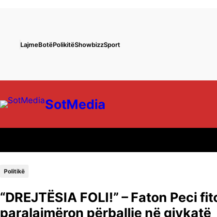
Lajme
Botë
Polikitë
Showbizz
Sport
SotMedia
Politikë
“DREJTËSIA FOLI!” – Faton Peci fi
paralajmëron përballje në gjykatë