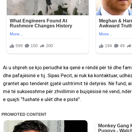
Ai u shpreh se kjo periudhë ka qenë e rëndë për të dhe famil
dhe pafajësinë e tij. Sipas Pecit, ai nuk ka kontaktuar, u
grantet apo tenderët gjatë ushtrimit të detyrës. Në fund, ai
më të suksesshme për zhvillimin e bujqësisë në vend, ndërsa
e quajti “fushatë e ulët dhe e pistë”.