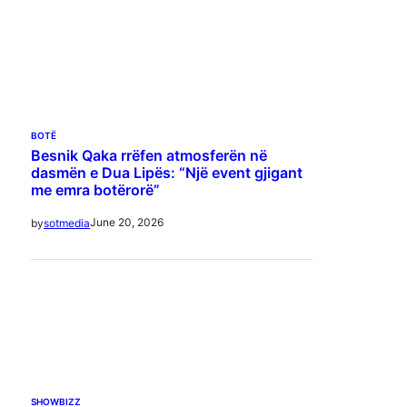
BOTË
Besnik Qaka rrëfen atmosferën në
dasmën e Dua Lipës: “Një event gjigant
me emra botërorë”
June 20, 2026
by
sotmedia
SHOWBIZZ