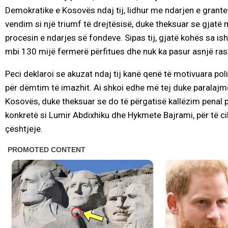
Demokratike e Kosovës ndaj tij, lidhur me ndarjen e grantev
vendim si një triumf të drejtësisë, duke theksuar se gjatë 
procesin e ndarjes së fondeve. Sipas tij, gjatë kohës sa ish
mbi 130 mijë fermerë përfitues dhe nuk ka pasur asnjë rast 
Peci deklaroi se akuzat ndaj tij kanë qenë të motivuara poli
për dëmtim të imazhit. Ai shkoi edhe më tej duke paralajm
Kosovës, duke theksuar se do të përgatisë kallëzim penal p
konkretë si Lumir Abdixhiku dhe Hykmete Bajrami, për të ci
çështjeje.