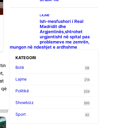
LAJME
Ish-mesfushori i Real
Madridit dhe
Argjentinës,shtrohet
urgjentisht në spital pas
problemeve me zemrën,
mungon në ndeshjet e ardhshme
KATEGORI
tin
Botë
58
t,
Lajme
214
at
o që
Politikë
204
Showbizz
395
Sport
42