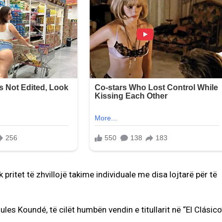
pritet të zhvillojë takime individuale me disa lojtarë për të
es Koundé, të cilët humbën vendin e titullarit në “El Clásico