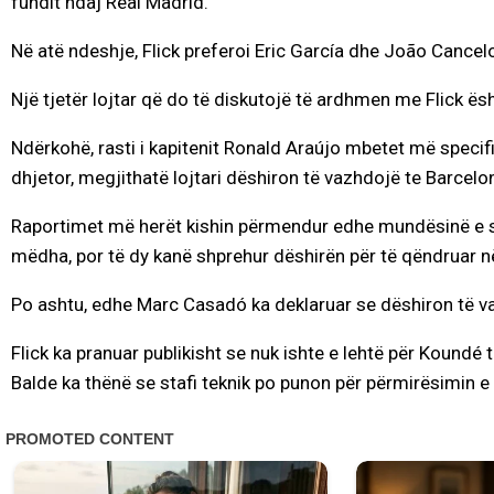
fundit ndaj Real Madrid.
Në atë ndeshje, Flick preferoi Eric García dhe João Cancel
Një tjetër lojtar që do të diskutojë të ardhmen me Flick ës
Ndërkohë, rasti i kapitenit Ronald Araújo mbetet më specifi
dhjetor, megjithatë lojtari dëshiron të vazhdojë te Barcelo
Raportimet më herët kishin përmendur edhe mundësinë e sh
mëdha, por të dy kanë shprehur dëshirën për të qëndruar në
Po ashtu, edhe Marc Casadó ka deklaruar se dëshiron të v
Flick ka pranuar publikisht se nuk ishte e lehtë për Koundé
Balde ka thënë se stafi teknik po punon për përmirësimin e