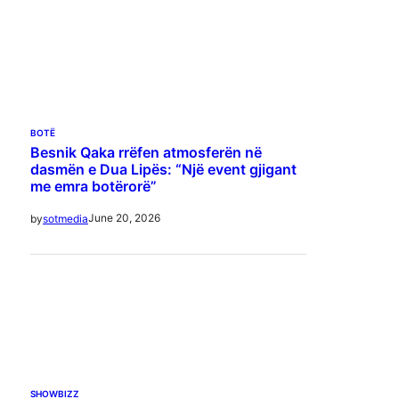
BOTË
Besnik Qaka rrëfen atmosferën në
dasmën e Dua Lipës: “Një event gjigant
me emra botërorë”
June 20, 2026
by
sotmedia
SHOWBIZZ