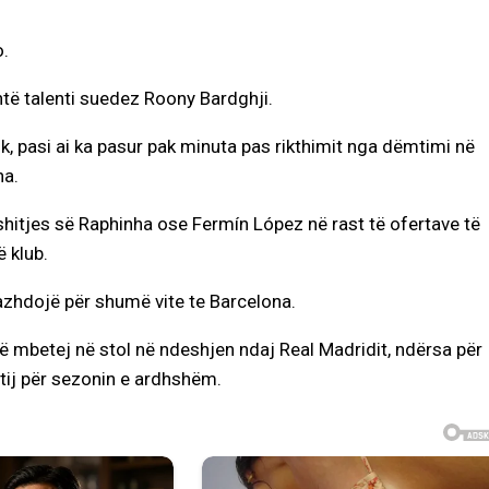
o.
htë talenti suedez Roony Bardghji.
k, pasi ai ka pasur pak minuta pas rikthimit nga dëmtimi në
na.
itjes së Raphinha ose Fermín López në rast të ofertave të
 klub.
azhdojë për shumë vite te Barcelona.
 të mbetej në stol në ndeshjen ndaj Real Madridit, ndërsa për
 tij për sezonin e ardhshëm.