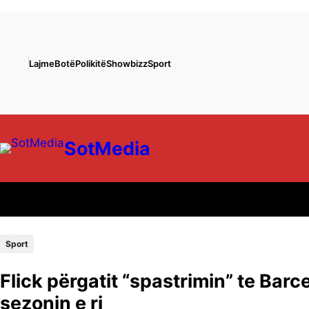
Lajme
Botë
Polikitë
Showbizz
Sport
SotMedia
Sport
Flick përgatit “spastrimin” te Barc
sezonin e ri