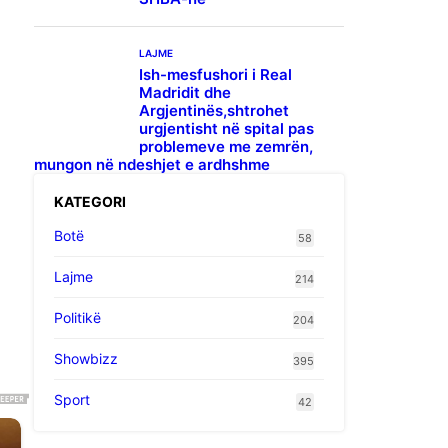
LAJME
Ish-mesfushori i Real
Madridit dhe
Argjentinës,shtrohet
urgjentisht në spital pas
problemeve me zemrën,
mungon në ndeshjet e ardhshme
KATEGORI
Botë
58
Lajme
214
Politikë
204
Showbizz
395
Sport
42