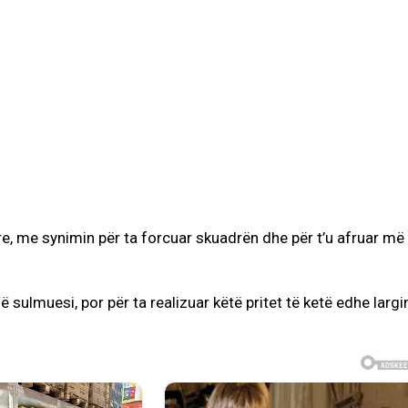
e, me synimin për ta forcuar skuadrën dhe për t’u afruar më
 sulmuesi, por për ta realizuar këtë pritet të ketë edhe larg