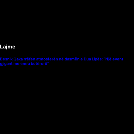
Lajme
Besnik Qaka rrëfen atmosferën në dasmën e Dua Lipës: “Një event
gjigant me emra botërorë”