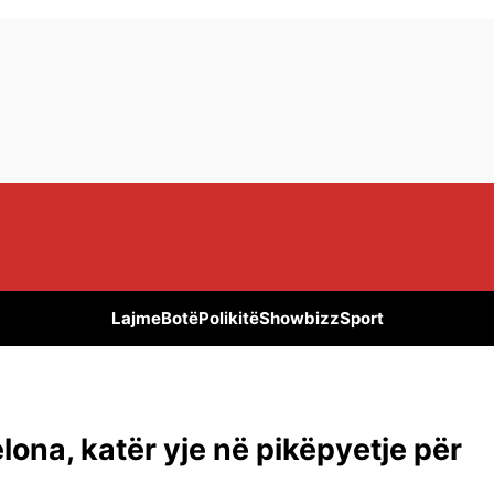
Lajme
Botë
Polikitë
Showbizz
Sport
elona, katër yje në pikëpyetje për