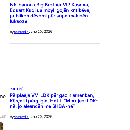
Ish-banori i Big Brother VIP Kosova,
Eduart Kuqi ua mbyll gojën kritikëve,
publikon dëshmi për supermakinën
luksoze
June 20, 2026
by
sotmedia
POLITIKË
Përplasja VV-LDK për gazin amerikan,
ime
Kërçeli i përgjigjet Hotit: “Mbrojeni LDK-
në, jo aleancën me SHBA-në”
June 20, 2026
by
sotmedia