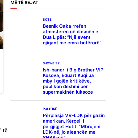
MË
TË REJAT
BOTË
Besnik Qaka rrëfen
atmosferën në dasmën e
Dua Lipës: “Një event
gjigant me emra botërorë”
SHOWBIZZ
Ish-banori i Big Brother VIP
Kosova, Eduart Kuqi ua
mbyll gojën kritikëve,
publikon dëshmi për
supermakinën luksoze
POLITIKË
Përplasja VV-LDK për gazin
amerikan, Kërçeli i
përgjigjet Hotit: “Mbrojeni
” të
LDK-në, jo aleancën me
SHBA-në”