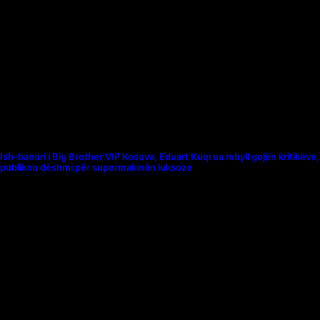
Ish-banori i Big Brother VIP Kosova, Eduart Kuqi ua mbyll gojën kritikëve,
publikon dëshmi për supermakinën luksoze