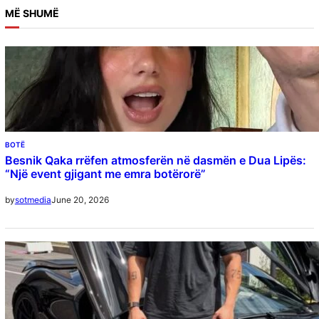
MË SHUMË
BOTË
Besnik Qaka rrëfen atmosferën në dasmën e Dua Lipës:
“Një event gjigant me emra botërorë”
June 20, 2026
by
sotmedia