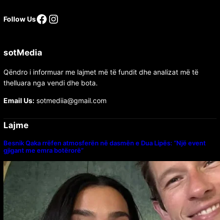
Follow Us
sotMedia
Qëndro i informuar me lajmet më të fundit dhe analizat më të
thelluara nga vendi dhe bota.
Email Us:
sotmediia@gmail.com
Lajme
Besnik Qaka rrëfen atmosferën në dasmën e Dua Lipës: “Një event
gjigant me emra botërorë”