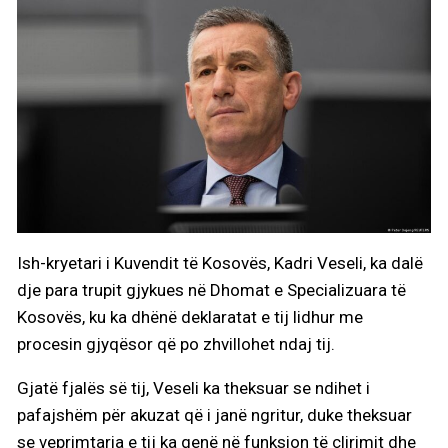
Ish-kryetari i Kuvendit të Kosovës, Kadri Veseli, ka dalë
dje para trupit gjykues në Dhomat e Specializuara të
Kosovës, ku ka dhënë deklaratat e tij lidhur me
procesin gjyqësor që po zhvillohet ndaj tij.
Gjatë fjalës së tij, Veseli ka theksuar se ndihet i
pafajshëm për akuzat që i janë ngritur, duke theksuar
se veprimtaria e tij ka qenë në funksion të çlirimit dhe