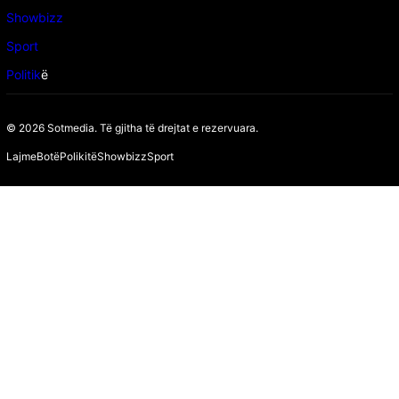
Showbizz
Sport
Politik
ë
© 2026 Sotmedia. Të gjitha të drejtat e rezervuara.
Lajme
Botë
Polikitë
Showbizz
Sport