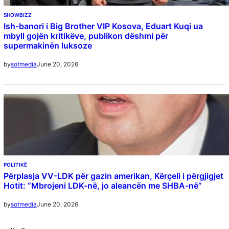
SHOWBIZZ
Ish-banori i Big Brother VIP Kosova, Eduart Kuqi ua
mbyll gojën kritikëve, publikon dëshmi për
supermakinën luksoze
June 20, 2026
by
sotmedia
POLITIKË
Përplasja VV-LDK për gazin amerikan, Kërçeli i përgjigjet
Hotit: “Mbrojeni LDK-në, jo aleancën me SHBA-në”
June 20, 2026
by
sotmedia