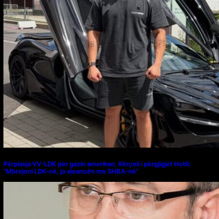
Përplasja VV-LDK për gazin amerikan, Kërçeli i përgjigjet Hotit:
“Mbrojeni LDK-në, jo aleancën me SHBA-në”