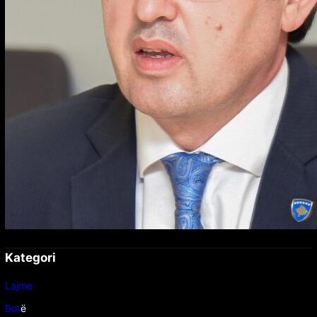
Kategori
Lajme
Bot
ë