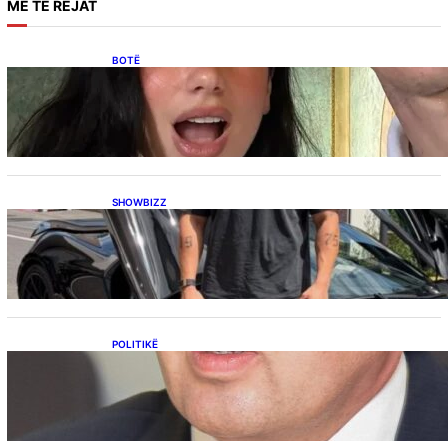
MË
TË REJAT
BOTË
Besnik Qaka rrëfen atmosferën në dasmën e
Dua Lipës: “Një event gjigant me emra
botërorë”
SHOWBIZZ
Ish-banori i Big Brother VIP Kosova, Eduart
Kuqi ua mbyll gojën kritikëve, publikon
dëshmi për supermakinën luksoze
POLITIKË
Përplasja VV-LDK për gazin amerikan,
Kërçeli i përgjigjet Hotit: “Mbrojeni LDK-në, jo
aleancën me SHBA-në”