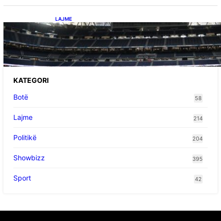
LAJME
Ish-mesfushori i Real Madridit dhe
Argjentinës,shtrohet urgjentisht në spital pas
problemeve me zemrën, mungon në ndeshjet
e ardhshme
KATEGORI
Botë
58
Lajme
214
Politikë
204
Showbizz
395
Sport
42