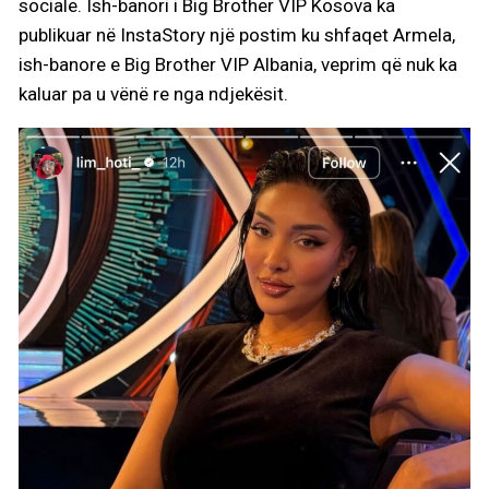
sociale. Ish-banori i Big Brother VIP Kosova ka
publikuar në InstaStory një postim ku shfaqet Armela,
ish-banore e Big Brother VIP Albania, veprim që nuk ka
kaluar pa u vënë re nga ndjekësit.