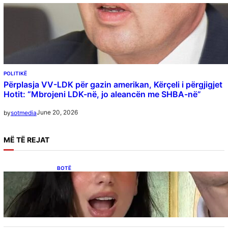
POLITIKË
Përplasja VV-LDK për gazin amerikan, Kërçeli i përgjigjet
Hotit: “Mbrojeni LDK-në, jo aleancën me SHBA-në”
June 20, 2026
by
sotmedia
MË
TË REJAT
BOTË
Besnik Qaka rrëfen atmosferën në dasmën e
Dua Lipës: “Një event gjigant me emra
botërorë”