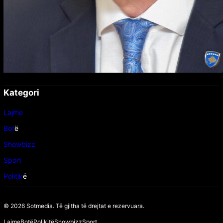
Kategori
Lajme
Bot
ë
Showbizz
Sport
Politik
ë
© 2026 Sotmedia. Të gjitha të drejtat e rezervuara.
Lajme
Botë
Polikitë
Showbizz
Sport