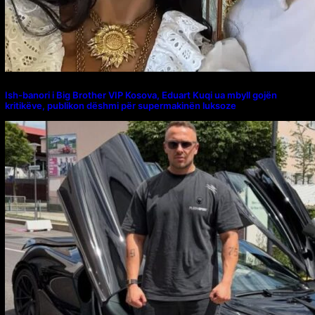
Ish-banori i Big Brother VIP Kosova, Eduart Kuqi ua mbyll gojën
kritikëve, publikon dëshmi për supermakinën luksoze