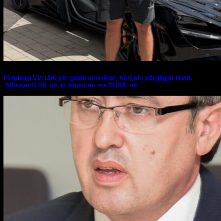
Përplasja VV-LDK për gazin amerikan, Kërçeli i përgjigjet Hotit:
“Mbrojeni LDK-në, jo aleancën me SHBA-në”