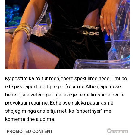
Ky postim ka nxitur menjëherë spekulime nëse Limi po
e lë pas raportin e tij të përfolur me Albën, apo nëse
bëhet fjalë vetëm për një lëvizje të qëllimshme për të
provokuar reagime. Edhe pse nuk ka pasur asnjë
shpjegim nga ana e tij, rrjeti ka “shpërthyer” me
komente dhe aludime.