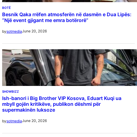
BOTË
Besnik Qaka rrëfen atmosferën në dasmën e Dua Lipës:
“Një event gjigant me emra botërorë”
June 20, 2026
by
sotmedia
SHOWBIZZ
Ish-banori i Big Brother VIP Kosova, Eduart Kuqi ua
mbyll gojën kritikëve, publikon dëshmi për
supermakinën luksoze
June 20, 2026
by
sotmedia