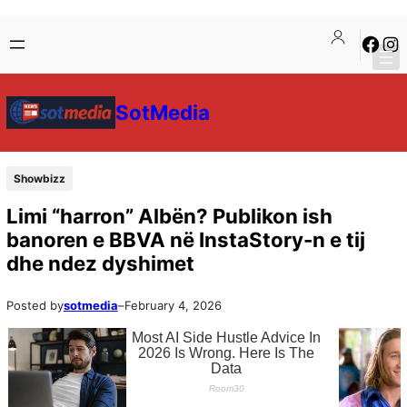
SotMedia
Showbizz
Limi “harron” Albën? Publikon ish
banoren e BBVA në InstaStory-n e tij
dhe ndez dyshimet
Posted by
sotmedia
–
February 4, 2026