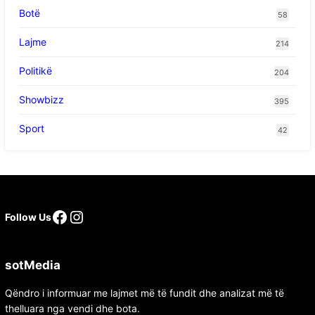
Botë
58
Lajme
214
Politikë
204
Showbizz
395
Sport
42
Follow Us
sotMedia
Qëndro i informuar me lajmet më të fundit dhe analizat më të
thelluara nga vendi dhe bota.