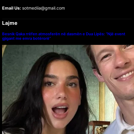
Email Us:
sotmediia@gmail.com
Lajme
Besnik Qaka rrëfen atmosferën në dasmën e Dua Lipës: “Një event
gjigant me emra botërorë”