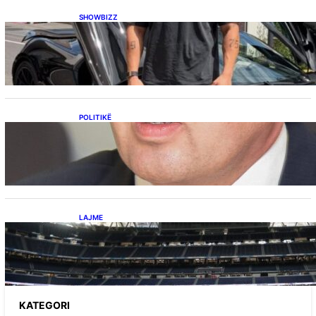
SHOWBIZZ
Ish-banori i Big Brother VIP Kosova, Eduart
Kuqi ua mbyll gojën kritikëve, publikon
dëshmi për supermakinën luksoze
POLITIKË
Përplasja VV-LDK për gazin amerikan,
Kërçeli i përgjigjet Hotit: “Mbrojeni LDK-në, jo
aleancën me SHBA-në”
LAJME
Ish-mesfushori i Real Madridit dhe
Argjentinës,shtrohet urgjentisht në spital pas
problemeve me zemrën, mungon në ndeshjet
e ardhshme
KATEGORI