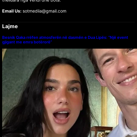
Email Us:
sotmediia@gmail.com
Lajme
Besnik Qaka rrëfen atmosferën në dasmën e Dua Lipës: “Një event
gjigant me emra botërorë”