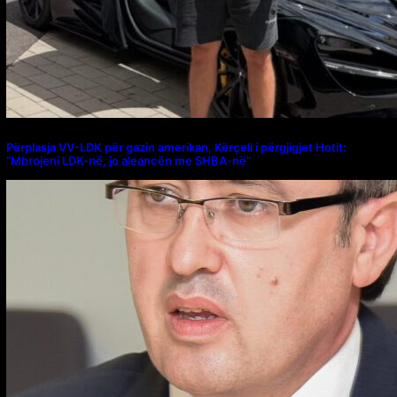
Përplasja VV-LDK për gazin amerikan, Kërçeli i përgjigjet Hotit:
“Mbrojeni LDK-në, jo aleancën me SHBA-në”