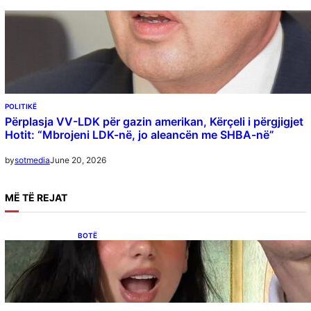
POLITIKË
Përplasja VV-LDK për gazin amerikan, Kërçeli i përgjigjet
Hotit: “Mbrojeni LDK-në, jo aleancën me SHBA-në”
June 20, 2026
by
sotmedia
MË
TË REJAT
BOTË
Besnik Qaka rrëfen atmosferën në dasmën e
Dua Lipës: “Një event gjigant me emra
botërorë”