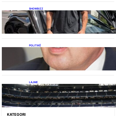
SHOWBIZZ
Ish-banori i Big Brother VIP Kosova, Eduart
Kuqi ua mbyll gojën kritikëve, publikon
dëshmi për supermakinën luksoze
POLITIKË
Përplasja VV-LDK për gazin amerikan,
Kërçeli i përgjigjet Hotit: “Mbrojeni LDK-në, jo
aleancën me SHBA-në”
LAJME
Ish-mesfushori i Real Madridit dhe
Argjentinës,shtrohet urgjentisht në spital pas
problemeve me zemrën, mungon në ndeshjet
e ardhshme
KATEGORI