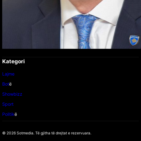
Kategori
Lajme
Bot
ë
Showbizz
Sport
Politik
ë
© 2026 Sotmedia. Të gjitha të drejtat e rezervuara.