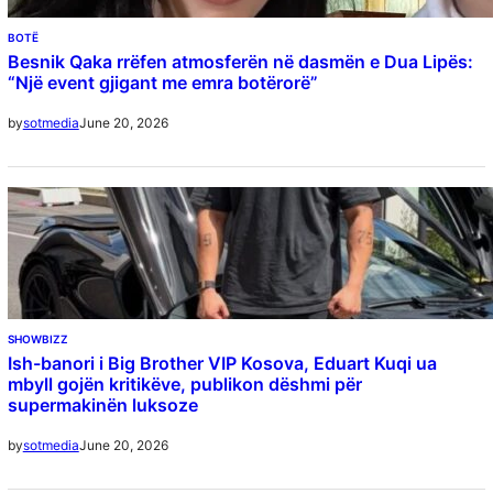
BOTË
Besnik Qaka rrëfen atmosferën në dasmën e Dua Lipës:
“Një event gjigant me emra botërorë”
June 20, 2026
by
sotmedia
SHOWBIZZ
Ish-banori i Big Brother VIP Kosova, Eduart Kuqi ua
mbyll gojën kritikëve, publikon dëshmi për
supermakinën luksoze
June 20, 2026
by
sotmedia