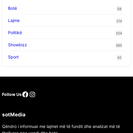
Botë
58
Lajme
214
Politikë
204
Showbizz
395
Sport
42
Follow Us
sotMedia
Qëndro i informuar me lajmet më të fundit dhe analizat më të
thelluara nga vendi dhe bota.