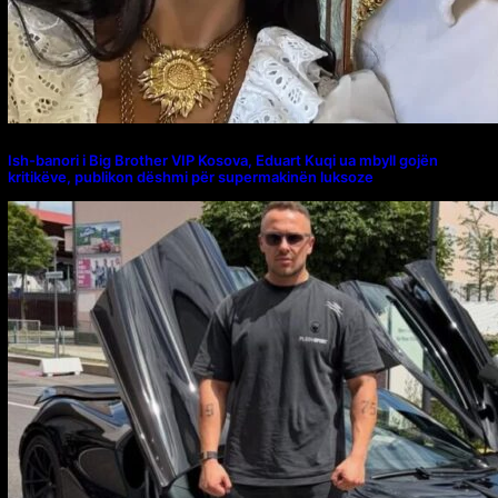
Ish-banori i Big Brother VIP Kosova, Eduart Kuqi ua mbyll gojën
kritikëve, publikon dëshmi për supermakinën luksoze