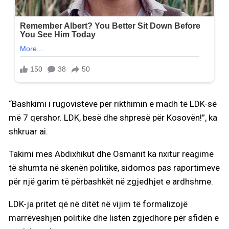
“Bashkimi i rugovistëve për rikthimin e madh të LDK-së
më 7 qershor. LDK, besë dhe shpresë për Kosovën!”, ka
shkruar ai.
Takimi mes Abdixhikut dhe Osmanit ka nxitur reagime
të shumta në skenën politike, sidomos pas raportimeve
për një garim të përbashkët në zgjedhjet e ardhshme.
LDK-ja pritet që në ditët në vijim të formalizojë
marrëveshjen politike dhe listën zgjedhore për sfidën e