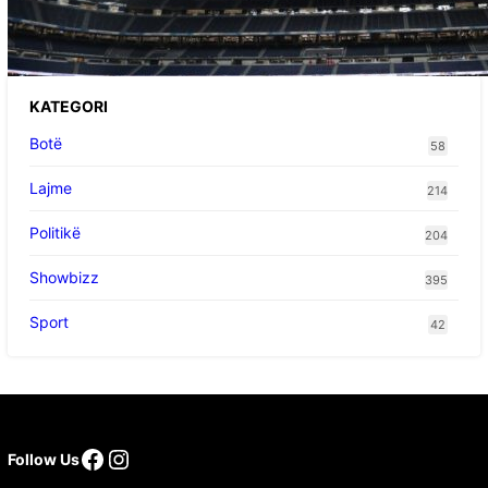
Argjentinës,shtrohet urgjentisht në spital pas
problemeve me zemrën, mungon në ndeshjet
e ardhshme
KATEGORI
Botë
58
Lajme
214
Politikë
204
Showbizz
395
Sport
42
Follow Us