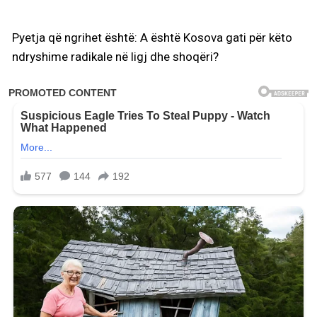
Pyetja që ngrihet është: A është Kosova gati për këto
ndryshime radikale në ligj dhe shoqëri?