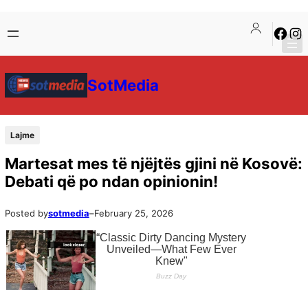
SotMedia
Lajme
Martesat mes të njëjtës gjini në Kosovë:
Debati që po ndan opinionin!
Posted by
sotmedia
–
February 25, 2026