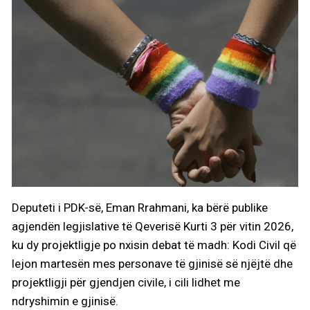
Deputeti i PDK-së, Eman Rrahmani, ka bërë publike
agjendën legjislative të Qeverisë Kurti 3 për vitin 2026,
ku dy projektligje po nxisin debat të madh: Kodi Civil që
lejon martesën mes personave të gjinisë së njëjtë dhe
projektligji për gjendjen civile, i cili lidhet me
ndryshimin e gjinisë.