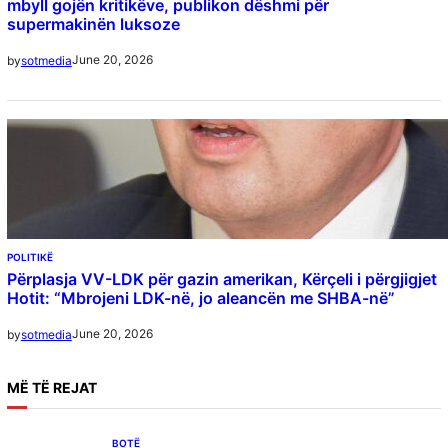
mbyll gojën kritikëve, publikon dëshmi për
supermakinën luksoze
June 20, 2026
by
sotmedia
POLITIKË
Përplasja VV-LDK për gazin amerikan, Kërçeli i përgjigjet
Hotit: “Mbrojeni LDK-në, jo aleancën me SHBA-në”
June 20, 2026
by
sotmedia
MË
TË REJAT
BOTË