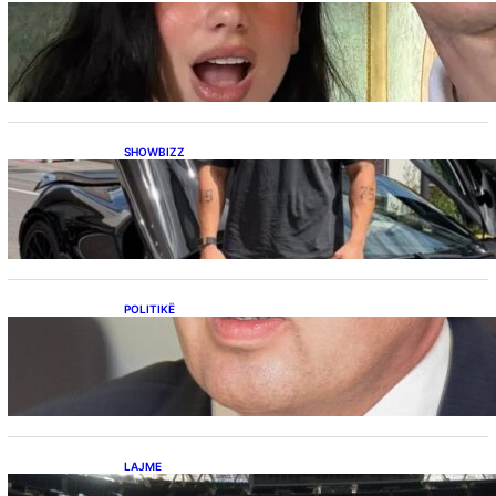
Besnik Qaka rrëfen atmosferën në dasmën e
Dua Lipës: “Një event gjigant me emra
botërorë”
SHOWBIZZ
Ish-banori i Big Brother VIP Kosova, Eduart
Kuqi ua mbyll gojën kritikëve, publikon
dëshmi për supermakinën luksoze
POLITIKË
Përplasja VV-LDK për gazin amerikan,
Kërçeli i përgjigjet Hotit: “Mbrojeni LDK-në, jo
aleancën me SHBA-në”
LAJME
Ish-mesfushori i Real Madridit dhe