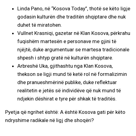
Linda Pano, në “Kosova Today”, thotë se këto ligje
godasin kulturën dhe traditën shqiptare dhe nuk
duhet të miratohen.
Vullnet Krasniqi, gazetar në Klan Kosova, përkrahu
fuqishëm martesën e personave me gjini të
njëjtë, duke argumentuar se martesa tradicionale
shpesh i shtyp gratë në kulturën shqiptare.
Arbreshë Uka, gjithashtu nga Klan Kosova,
thekson se ligji mund të ketë rol në formalizimin
dhe pranueshmërinë publike, duke reflektuar
realitetin e jetës së individëve që nuk mund të
ndjekin dëshirat e tyre për shkak të traditës.
Pyetja që ngrihet është: A është Kosova gati për këto
ndryshime radikale në ligj dhe shoqëri?