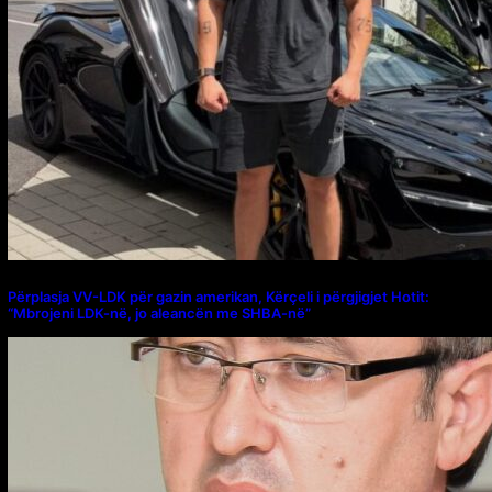
Përplasja VV-LDK për gazin amerikan, Kërçeli i përgjigjet Hotit:
“Mbrojeni LDK-në, jo aleancën me SHBA-në”