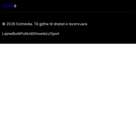
Politik
ë
© 2026 Sotmedia. Të gjitha të drejtat e rezervuara.
Lajme
Botë
Polikitë
Showbizz
Sport