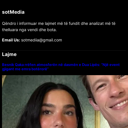
sotMedia
Qëndro i informuar me lajmet më të fundit dhe analizat më të
thelluara nga vendi dhe bota.
Email Us:
sotmediia@gmail.com
Lajme
Besnik Qaka rrëfen atmosferën në dasmën e Dua Lipës: “Një event
gjigant me emra botërorë”