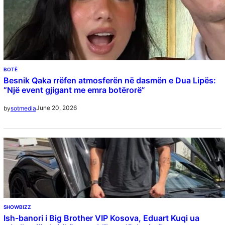
BOTË
Besnik Qaka rrëfen atmosferën në dasmën e Dua Lipës:
“Një event gjigant me emra botërorë”
June 20, 2026
by
sotmedia
SHOWBIZZ
Ish-banori i Big Brother VIP Kosova, Eduart Kuqi ua