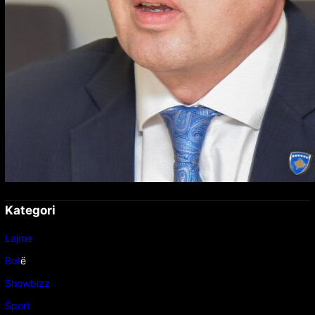
Kategori
Lajme
Bot
ë
Showbizz
Sport