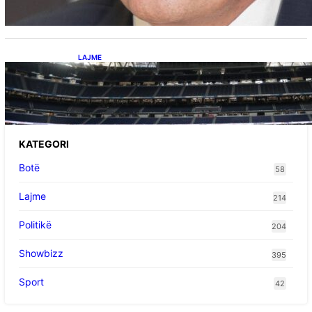
LAJME
Ish-mesfushori i Real Madridit dhe
Argjentinës,shtrohet urgjentisht në spital pas
problemeve me zemrën, mungon në ndeshjet
e ardhshme
KATEGORI
Botë
58
Lajme
214
Politikë
204
Showbizz
395
Sport
42