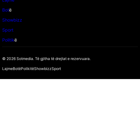
Bot
ë
Showbizz
Sport
Politik
ë
© 2026 Sotmedia. Të gjitha të drejtat e rezervuara.
Lajme
Botë
Polikitë
Showbizz
Sport