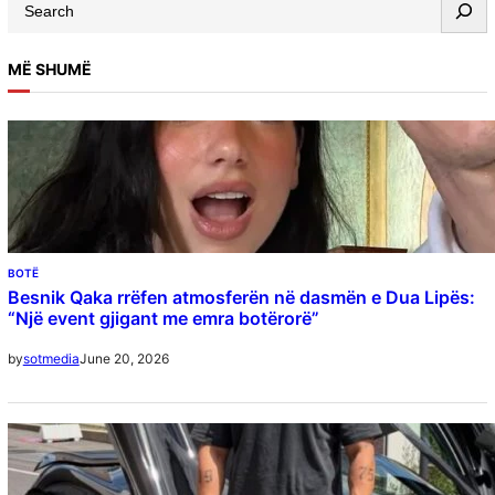
MË SHUMË
BOTË
Besnik Qaka rrëfen atmosferën në dasmën e Dua Lipës:
“Një event gjigant me emra botërorë”
June 20, 2026
by
sotmedia