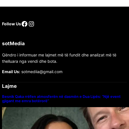
Follow Us
sotMedia
Qëndro i informuar me lajmet më të fundit dhe analizat më të
thelluara nga vendi dhe bota.
Email Us:
sotmediia@gmail.com
Lajme
Besnik Qaka rrëfen atmosferën në dasmën e Dua Lipës: “Një event
gjigant me emra botërorë”