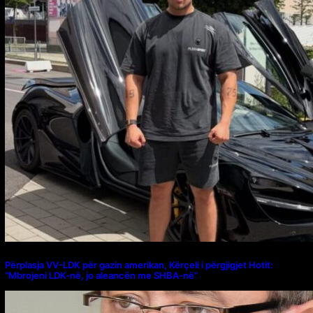
Përplasja VV-LDK për gazin amerikan, Kërçeli i përgjigjet Hotit:
“Mbrojeni LDK-në, jo aleancën me SHBA-në”