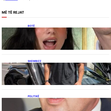
MË
TË REJAT
BOTË
Besnik Qaka rrëfen atmosferën në dasmën e
Dua Lipës: “Një event gjigant me emra
botërorë”
SHOWBIZZ
Ish-banori i Big Brother VIP Kosova, Eduart
Kuqi ua mbyll gojën kritikëve, publikon
dëshmi për supermakinën luksoze
POLITIKË
Përplasja VV-LDK për gazin amerikan,
Kërçeli i përgjigjet Hotit: “Mbrojeni LDK-në, jo
aleancën me SHBA-në”