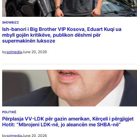
SHOWBIZZ
Ish-banori i Big Brother VIP Kosova, Eduart Kuqi ua
mbyll gojën kritikëve, publikon dëshmi për
supermakinën luksoze
June 20, 2026
by
sotmedia
POLITIKË
Përplasja VV-LDK për gazin amerikan, Kërçeli i përgjigjet
Hotit: “Mbrojeni LDK-në, jo aleancën me SHBA-në”
June 20, 2026
by
sotmedia