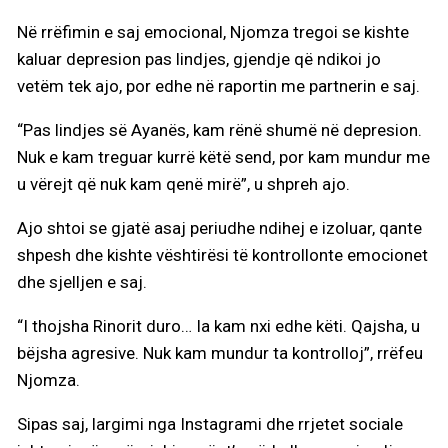
Në rrëfimin e saj emocional, Njomza tregoi se kishte
kaluar depresion pas lindjes, gjendje që ndikoi jo
vetëm tek ajo, por edhe në raportin me partnerin e saj.
“Pas lindjes së Ayanës, kam rënë shumë në depresion.
Nuk e kam treguar kurrë këtë send, por kam mundur me
u vërejt që nuk kam qenë mirë”, u shpreh ajo.
Ajo shtoi se gjatë asaj periudhe ndihej e izoluar, qante
shpesh dhe kishte vështirësi të kontrollonte emocionet
dhe sjelljen e saj.
“I thojsha Rinorit duro… Ia kam nxi edhe këti. Qajsha, u
bëjsha agresive. Nuk kam mundur ta kontrolloj”, rrëfeu
Njomza.
Sipas saj, largimi nga Instagrami dhe rrjetet sociale