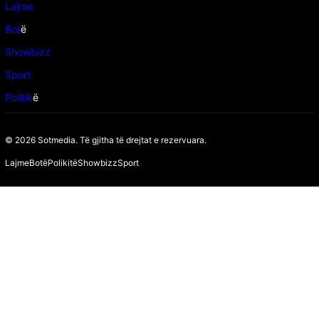
Lajme
Bot
ë
Showbizz
Sport
Politik
ë
© 2026 Sotmedia. Të gjitha të drejtat e rezervuara.
Lajme
Botë
Polikitë
Showbizz
Sport