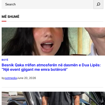
MË SHUMË
BOTË
Besnik Qaka rrëfen atmosferën në dasmën e Dua Lipës:
“Një event gjigant me emra botërorë”
June 20, 2026
by
sotmedia