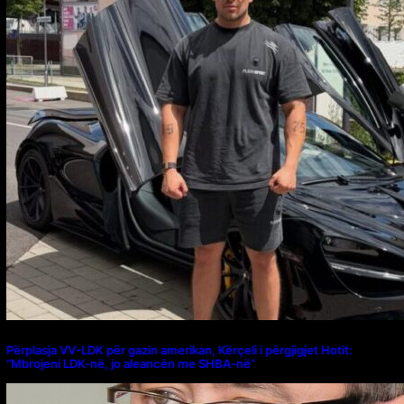
Përplasja VV-LDK për gazin amerikan, Kërçeli i përgjigjet Hotit:
“Mbrojeni LDK-në, jo aleancën me SHBA-në”