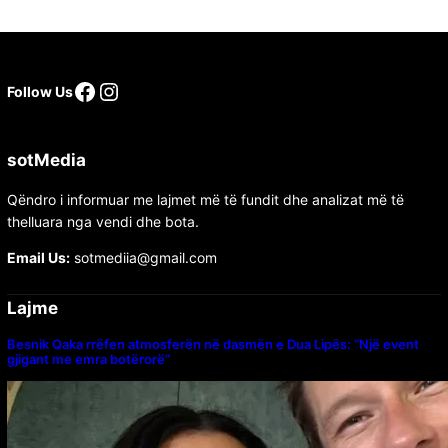
Follow Us
sotMedia
Qëndro i informuar me lajmet më të fundit dhe analizat më të
thelluara nga vendi dhe bota.
Email Us:
sotmediia@gmail.com
Lajme
Besnik Qaka rrëfen atmosferën në dasmën e Dua Lipës: “Një event
gjigant me emra botërorë”