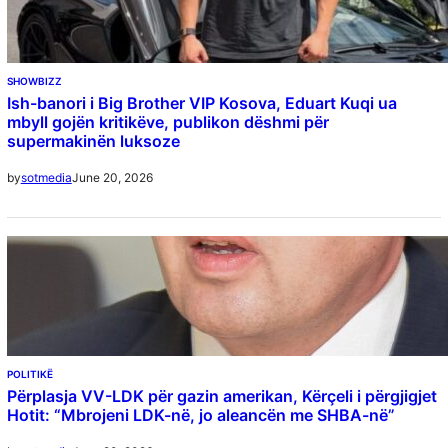
SHOWBIZZ
Ish-banori i Big Brother VIP Kosova, Eduart Kuqi ua
mbyll gojën kritikëve, publikon dëshmi për
supermakinën luksoze
June 20, 2026
by
sotmedia
POLITIKË
Përplasja VV-LDK për gazin amerikan, Kërçeli i përgjigjet
Hotit: “Mbrojeni LDK-në, jo aleancën me SHBA-në”