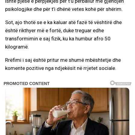
ishte pjesë e përpjekjes për t’u përballur me gjendjen
psikologjike dhe për t’i dhënë vetes kohë për shërim.
Sot, ajo thotë se e ka kaluar atë fazë të vështirë dhe
është rikthyer më e fortë, duke treguar edhe
transformimin e saj fizik, ku ka humbur afro 50
kilogramë.
Rrëfimi i saj është pritur me shumë mbështetje dhe
komente pozitive nga ndjekësit në rrjetet sociale.