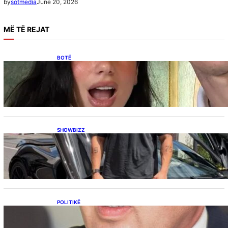
June 20, 2026
by
sotmedia
MË
TË REJAT
BOTË
Besnik Qaka rrëfen atmosferën në dasmën e
Dua Lipës: “Një event gjigant me emra
botërorë”
SHOWBIZZ
Ish-banori i Big Brother VIP Kosova, Eduart
Kuqi ua mbyll gojën kritikëve, publikon
dëshmi për supermakinën luksoze
POLITIKË
Përplasja VV-LDK për gazin amerikan,
Kërçeli i përgjigjet Hotit: “Mbrojeni LDK-në, jo