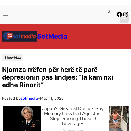
SotMedia
Showbizz
Njomza rrëfen për herë të parë
depresionin pas lindjes: “Ia kam nxi
edhe Rinorit”
Posted by
sotmedia
–
May 11, 2026