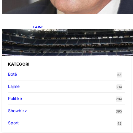
aleancën me SHBA-në”
LAJME
Ish-mesfushori i Real Madridit dhe
Argjentinës,shtrohet urgjentisht në spital pas
problemeve me zemrën, mungon në ndeshjet
e ardhshme
KATEGORI
Botë
58
Lajme
214
Politikë
204
Showbizz
395
Sport
42