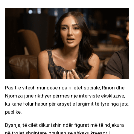
Pas tre vitesh mungesë nga rrjetet sociale, Rinori dhe
Njomza janë rikthyer përmes një interviste ekskluzive,
ku kanë folur hapur për arsyet e largimit të tyre nga jeta
publike.
Dyshja, të cilët dikur ishin ndër figurat më të ndjekura
në trojet shqiptare, zbuluan se shkaku kryesor i