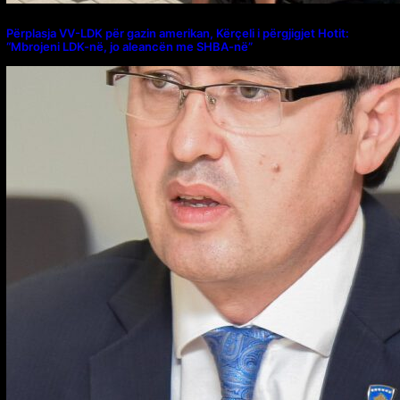
Përplasja VV-LDK për gazin amerikan, Kërçeli i përgjigjet Hotit:
“Mbrojeni LDK-në, jo aleancën me SHBA-në”