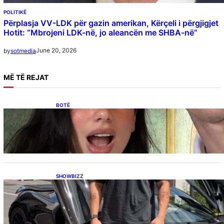
POLITIKË
Përplasja VV-LDK për gazin amerikan, Kërçeli i përgjigjet
Hotit: “Mbrojeni LDK-në, jo aleancën me SHBA-në”
June 20, 2026
by
sotmedia
MË
TË REJAT
BOTË
Besnik Qaka rrëfen atmosferën në dasmën e
Dua Lipës: “Një event gjigant me emra
botërorë”
SHOWBIZZ
Ish-banori i Big Brother VIP Kosova, Eduart
Kuqi ua mbyll gojën kritikëve, publikon
dëshmi për supermakinën luksoze