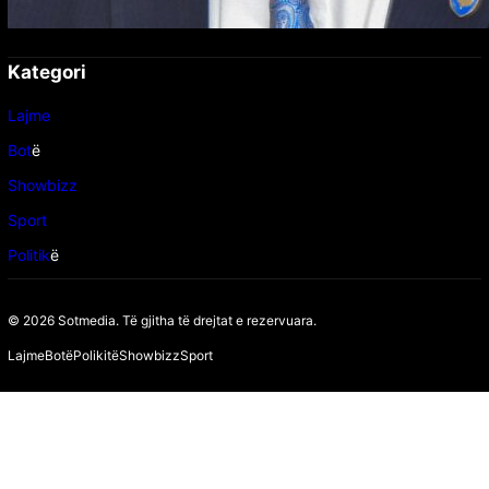
Kategori
Lajme
Bot
ë
Showbizz
Sport
Politik
ë
© 2026 Sotmedia. Të gjitha të drejtat e rezervuara.
Lajme
Botë
Polikitë
Showbizz
Sport