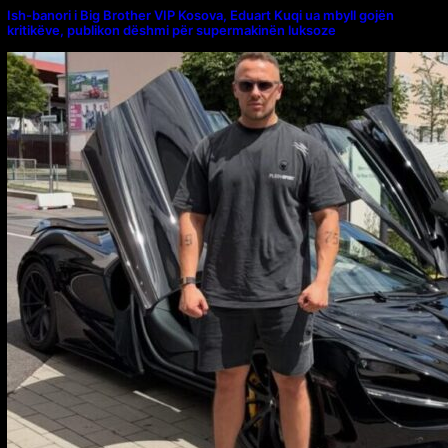
Ish-banori i Big Brother VIP Kosova, Eduart Kuqi ua mbyll gojën
kritikëve, publikon dëshmi për supermakinën luksoze