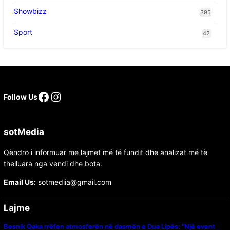
Showbizz
395
Sport
42
Follow Us
sotMedia
Qëndro i informuar me lajmet më të fundit dhe analizat më të
thelluara nga vendi dhe bota.
Email Us:
sotmediia@gmail.com
Lajme
Besnik Qaka rrëfen atmosferën në dasmën e Dua Lipës: “Një event