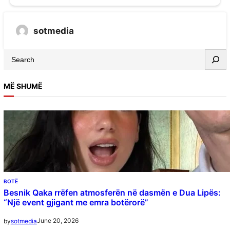
sotmedia
MË SHUMË
BOTË
Besnik Qaka rrëfen atmosferën në dasmën e Dua Lipës:
“Një event gjigant me emra botërorë”
June 20, 2026
by
sotmedia