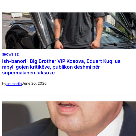
SHOWBIZZ
Ish-banori i Big Brother VIP Kosova, Eduart Kuqi ua
mbyll gojën kritikëve, publikon dëshmi për
supermakinën luksoze
June 20, 2026
by
sotmedia