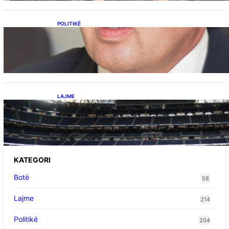
POLITIKË
Përplasja VV-LDK për gazin amerikan,
Kërçeli i përgjigjet Hotit: “Mbrojeni LDK-në, jo
aleancën me SHBA-në”
LAJME
Ish-mesfushori i Real Madridit dhe
Argjentinës,shtrohet urgjentisht në spital pas
problemeve me zemrën, mungon në ndeshjet
e ardhshme
KATEGORI
Botë
58
Lajme
214
Politikë
204