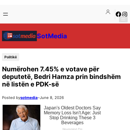
SotMedia
Politikë
Numërohen 7.45% e votave për
deputetë, Bedri Hamza prin bindshëm
në listën e PDK-së
Posted by
sotmedia
–
June 8, 2026