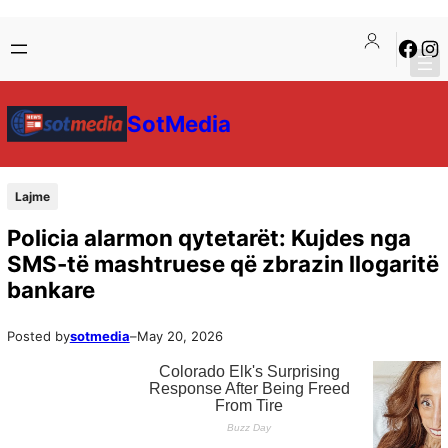
SotMedia
Lajme
Policia alarmon qytetarët: Kujdes nga
SMS-të mashtruese që zbrazin llogaritë
bankare
Posted by
sotmedia
–
May 20, 2026