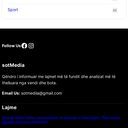
Sport
42
Follow Us
sotMedia
Qëndro i informuar me lajmet më të fundit dhe analizat më të
thelluara nga vendi dhe bota.
Email Us:
sotmediia@gmail.com
Lajme
Besnik Qaka rrëfen atmosferën në dasmën e Dua Lipës: “Një event
gjigant me emra botërorë”