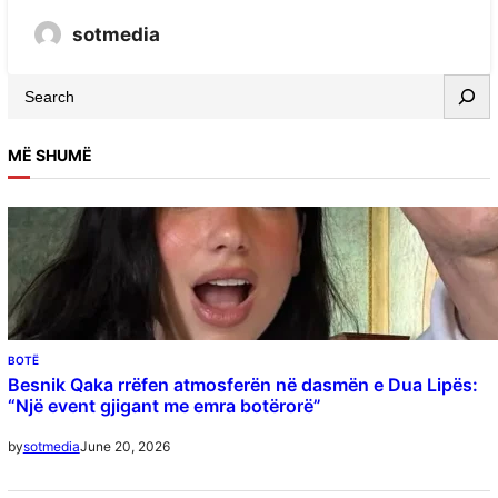
sotmedia
MË SHUMË
BOTË
Besnik Qaka rrëfen atmosferën në dasmën e Dua Lipës:
“Një event gjigant me emra botërorë”
June 20, 2026
by
sotmedia