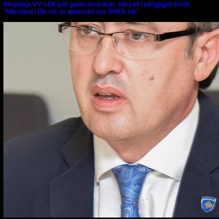
Përplasja VV-LDK për gazin amerikan, Kërçeli i përgjigjet Hotit:
“Mbrojeni LDK-në, jo aleancën me SHBA-në”