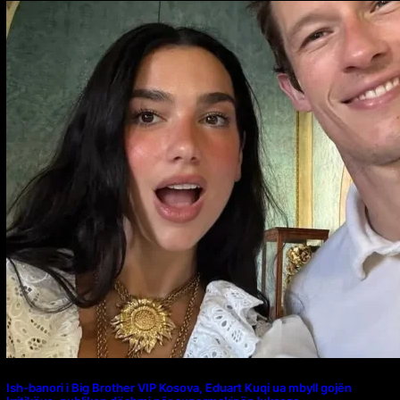
Ish-banori i Big Brother VIP Kosova, Eduart Kuqi ua mbyll gojën