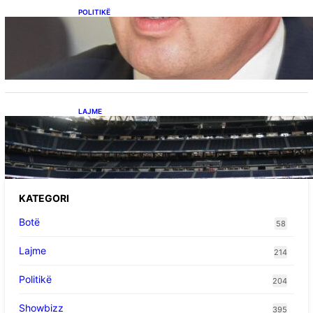
POLITIKË
Përplasja VV-LDK për gazin amerikan,
Kërçeli i përgjigjet Hotit: “Mbrojeni LDK-në, jo
aleancën me SHBA-në”
LAJME
Ish-mesfushori i Real Madridit dhe
Argjentinës,shtrohet urgjentisht në spital pas
problemeve me zemrën, mungon në ndeshjet
e ardhshme
KATEGORI
Botë
58
Lajme
214
Politikë
204
Showbizz
395