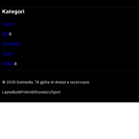
Kategori
Lajme
Bot
ë
Showbizz
Sport
Politik
ë
© 2026 Sotmedia. Të gjitha të drejtat e rezervuara.
Lajme
Botë
Polikitë
Showbizz
Sport