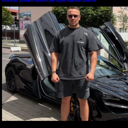
kritikëve, publikon dëshmi për supermakinën luksoze