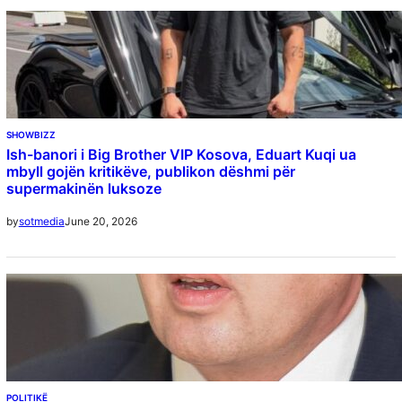
SHOWBIZZ
Ish-banori i Big Brother VIP Kosova, Eduart Kuqi ua
mbyll gojën kritikëve, publikon dëshmi për
supermakinën luksoze
June 20, 2026
by
sotmedia
POLITIKË