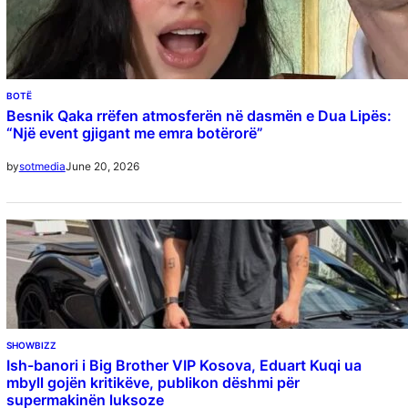
BOTË
Besnik Qaka rrëfen atmosferën në dasmën e Dua Lipës:
“Një event gjigant me emra botërorë”
June 20, 2026
by
sotmedia
SHOWBIZZ
Ish-banori i Big Brother VIP Kosova, Eduart Kuqi ua
mbyll gojën kritikëve, publikon dëshmi për
supermakinën luksoze