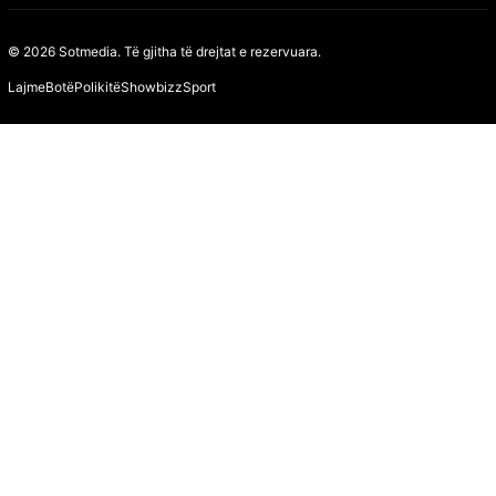
© 2026 Sotmedia. Të gjitha të drejtat e rezervuara.
Lajme
Botë
Polikitë
Showbizz
Sport