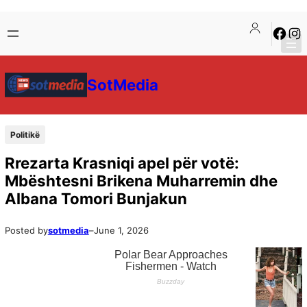
SotMedia
Politikë
Rrezarta Krasniqi apel për votë:
Mbështesni Brikena Muharremin dhe
Albana Tomori Bunjakun
Posted by
sotmedia
–
June 1, 2026