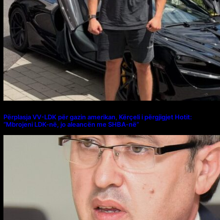
Përplasja VV-LDK për gazin amerikan, Kërçeli i përgjigjet Hotit:
“Mbrojeni LDK-në, jo aleancën me SHBA-në”