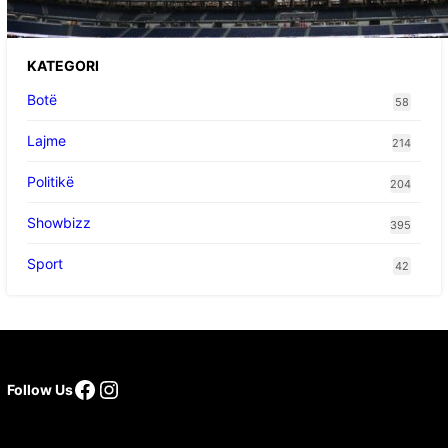
e ardhshme
KATEGORI
Botë
58
Lajme
214
Politikë
204
Showbizz
395
Sport
42
Follow Us