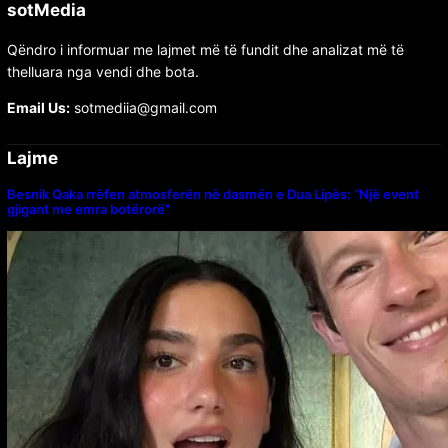
sotMedia
Qëndro i informuar me lajmet më të fundit dhe analizat më të
thelluara nga vendi dhe bota.
Email Us:
sotmediia@gmail.com
Lajme
Besnik Qaka rrëfen atmosferën në dasmën e Dua Lipës: “Një event
gjigant me emra botërorë”