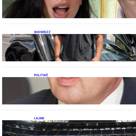
Dua Lipës: “Një event gjigant me emra
botërorë”
SHOWBIZZ
Ish-banori i Big Brother VIP Kosova, Eduart
Kuqi ua mbyll gojën kritikëve, publikon
dëshmi për supermakinën luksoze
POLITIKË
Përplasja VV-LDK për gazin amerikan,
Kërçeli i përgjigjet Hotit: “Mbrojeni LDK-në, jo
aleancën me SHBA-në”
LAJME
Ish-mesfushori i Real Madridit dhe
Argjentinës,shtrohet urgjentisht në spital pas
problemeve me zemrën, mungon në ndeshjet