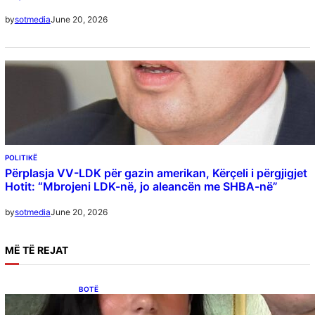
June 20, 2026
by
sotmedia
POLITIKË
Përplasja VV-LDK për gazin amerikan, Kërçeli i përgjigjet
Hotit: “Mbrojeni LDK-në, jo aleancën me SHBA-në”
June 20, 2026
by
sotmedia
MË
TË REJAT
BOTË
Besnik Qaka rrëfen atmosferën në dasmën e