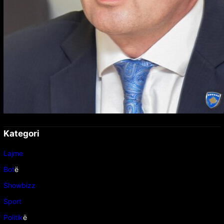
Kategori
Lajme
Bot
ë
Showbizz
Sport
Politik
ë