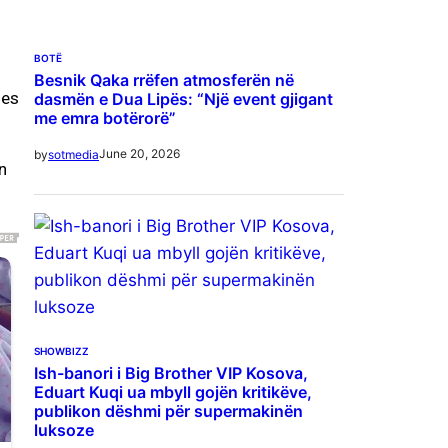
BOTË
Besnik Qaka rrëfen atmosferën në
qes
dasmën e Dua Lipës: “Një event gjigant
me emra botërorë”
June 20, 2026
by
sotmedia
n
SHOWBIZZ
Ish-banori i Big Brother VIP Kosova,
Eduart Kuqi ua mbyll gojën kritikëve,
publikon dëshmi për supermakinën
luksoze