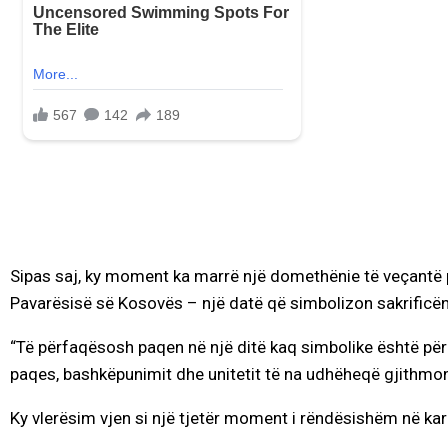
Sipas saj, ky moment ka marrë një domethënie të veçantë p
Pavarësisë së Kosovës – një datë që simbolizon sakrificën,
“Të përfaqësosh paqen në një ditë kaq simbolike është për
paqes, bashkëpunimit dhe unitetit të na udhëheqë gjithmonë
Ky vlerësim vjen si një tjetër moment i rëndësishëm në kar