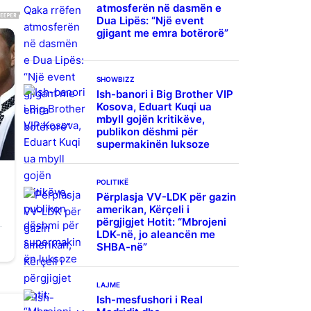
atmosferën në dasmën e
Dua Lipës: “Një event
gjigant me emra botërorë”
SHOWBIZZ
Ish-banori i Big Brother VIP
Kosova, Eduart Kuqi ua
mbyll gojën kritikëve,
publikon dëshmi për
supermakinën luksoze
POLITIKË
Përplasja VV-LDK për gazin
amerikan, Kërçeli i
përgjigjet Hotit: “Mbrojeni
LDK-në, jo aleancën me
SHBA-në”
LAJME
Ish-mesfushori i Real