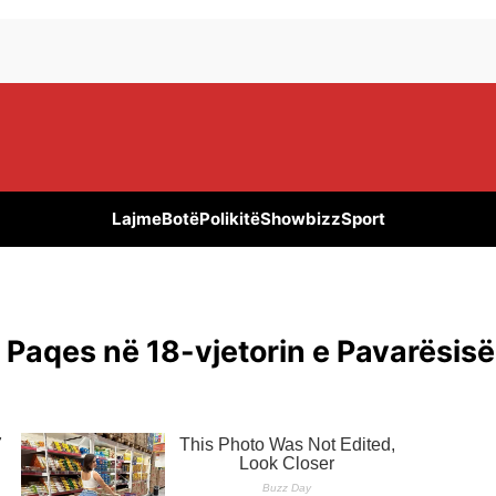
Lajme
Botë
Polikitë
Showbizz
Sport
Paqes në 18-vjetorin e Pavarësisë