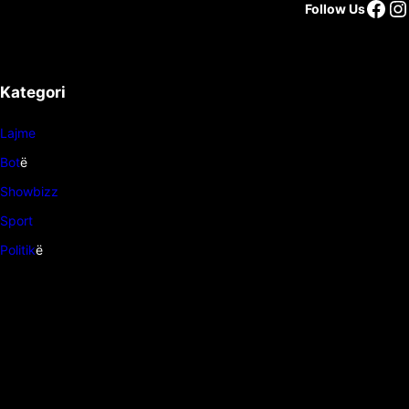
Follow Us
Kategori
Lajme
Bot
ë
Showbizz
Sport
Politik
ë