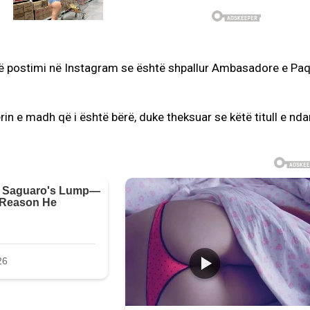
një postimi në Instagram se është shpallur Ambasadore e Pa
rin e madh që i është bërë, duke theksuar se këtë titull e nda