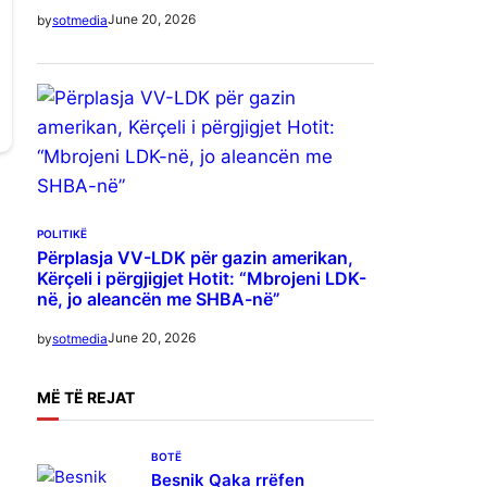
June 20, 2026
by
sotmedia
POLITIKË
Përplasja VV-LDK për gazin amerikan,
Kërçeli i përgjigjet Hotit: “Mbrojeni LDK-
në, jo aleancën me SHBA-në”
June 20, 2026
by
sotmedia
MË
TË REJAT
BOTË
Besnik Qaka rrëfen