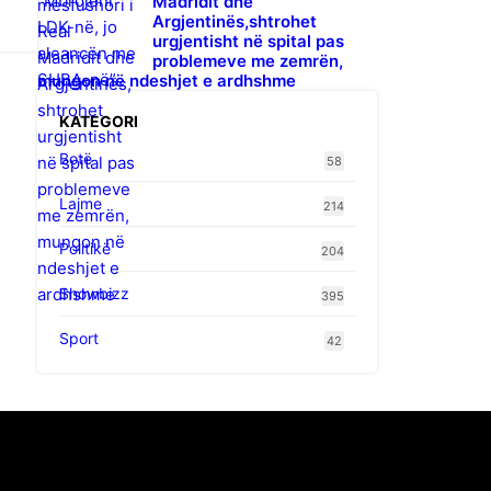
Madridit dhe
Argjentinës,shtrohet
urgjentisht në spital pas
problemeve me zemrën,
mungon në ndeshjet e ardhshme
KATEGORI
Botë
58
Lajme
214
Politikë
204
Showbizz
395
Sport
42