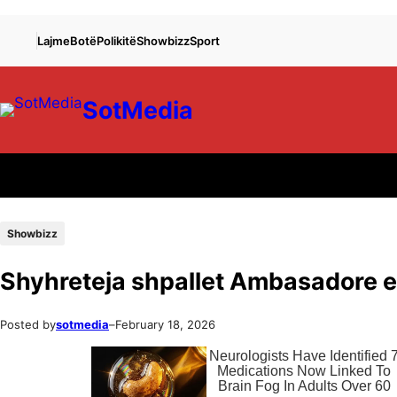
Lajme
Botë
Polikitë
Showbizz
Sport
SotMedia
Showbizz
Shyhreteja shpallet Ambasadore e 
Posted by
sotmedia
–
February 18, 2026