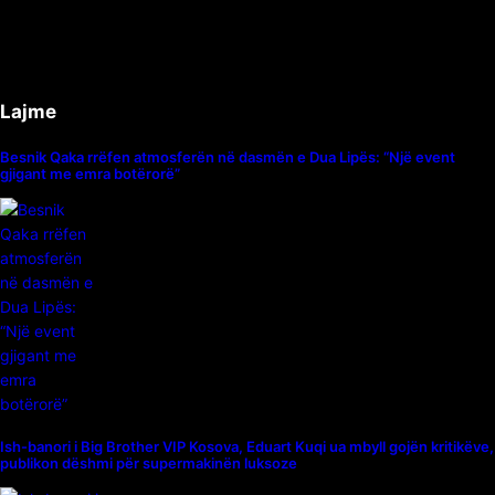
Lajme
Besnik Qaka rrëfen atmosferën në dasmën e Dua Lipës: “Një event
gjigant me emra botërorë”
Ish-banori i Big Brother VIP Kosova, Eduart Kuqi ua mbyll gojën kritikëve,
publikon dëshmi për supermakinën luksoze