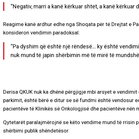
“Negativ, marri a kanë kërkuar shtet, a kanë kërkuar 
Reagime kanë ardhur edhe nga Shoqata për të Drejtat e Pac
konsideron vendimin paradoksal:
“Pa dyshim që është një rëndesë… ky është vendim
nuk mund të japin shërbimin më të mirë të mundshëm,
Derisa QKUK nuk ka dhënë përgjigje mbi arsyet e vendimit
parkimit, është bërë e ditur se së fundmi është vendosur 
pacientëve të Klinikës së Onkologjisë dhe pacientëve nën 
Qytetarët paralajmërojnë se këto vendime mund të rrisin p
shërbimi publik shëndetësor.