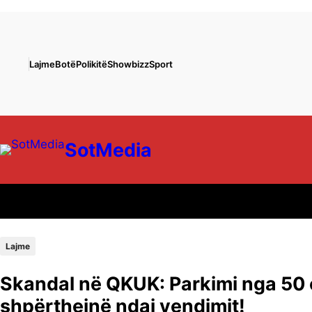
Lajme
Botë
Polikitë
Showbizz
Sport
SotMedia
Lajme
Skandal në QKUK: Parkimi nga 50 c
shpërthejnë ndaj vendimit!