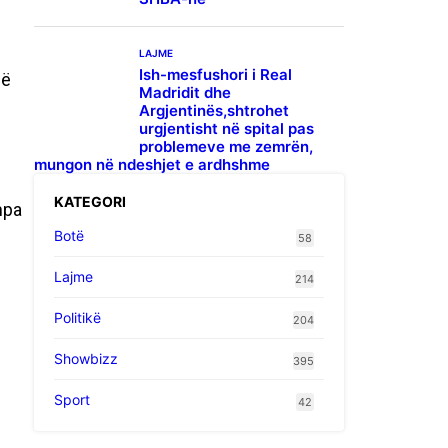
LAJME
Ish-mesfushori i Real
në
Madridit dhe
Argjentinës,shtrohet
urgjentisht në spital pas
problemeve me zemrën,
mungon në ndeshjet e ardhshme
KATEGORI
mpa
Botë
58
Lajme
214
Politikë
204
Showbizz
395
Sport
42