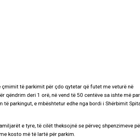
e çmimit të parkimit për çdo qytetar që futet me veturë në
 për qëndrim deri 1 orë, në vend të 50 centëve sa ishte më par
m të parkingut, e mbështetur edhe nga bordi i Shërbimit Spit
miljarët e tyre, të cilët theksojnë se përveç shpenzimeve pë
 me kosto më të lartë për parkim.