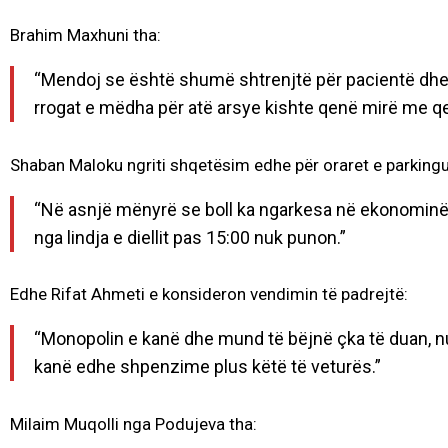
Brahim Maxhuni tha:
“Mendoj se është shumë shtrenjtë për pacientë dhe p
rrogat e mëdha për atë arsye kishte qenë mirë me qe
Shaban Maloku ngriti shqetësim edhe për oraret e parkingu
“Në asnjë mënyrë se boll ka ngarkesa në ekonominë 
nga lindja e diellit pas 15:00 nuk punon.”
Edhe Rifat Ahmeti e konsideron vendimin të padrejtë:
“Monopolin e kanë dhe mund të bëjnë çka të duan, 
kanë edhe shpenzime plus këtë të veturës.”
Milaim Muqolli nga Podujeva tha: