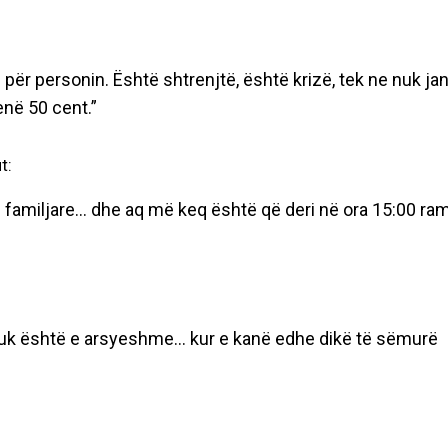
ër personin. Është shtrenjtë, është krizë, tek ne nuk ja
në 50 cent.”
t:
familjare… dhe aq më keq është që deri në ora 15:00 ra
nuk është e arsyeshme… kur e kanë edhe dikë të sëmurë