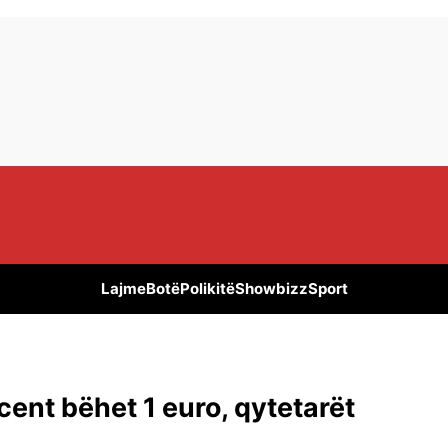
Lajme
Botë
Polikitë
Showbizz
Sport
ent bëhet 1 euro, qytetarët