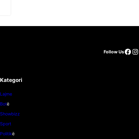
Follow Us
Kategori
Lajme
Bot
ë
Showbizz
Sport
Politik
ë