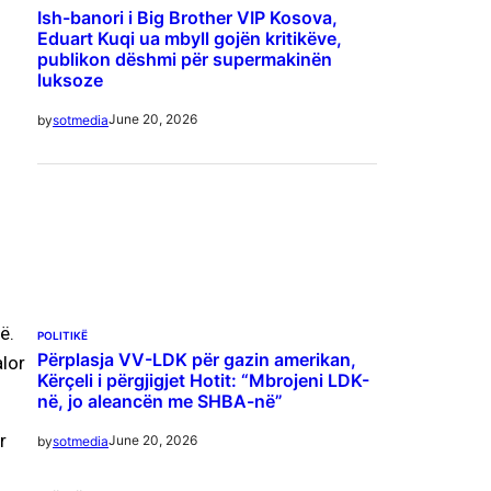
Ish-banori i Big Brother VIP Kosova,
Eduart Kuqi ua mbyll gojën kritikëve,
publikon dëshmi për supermakinën
luksoze
June 20, 2026
by
sotmedia
ë.
POLITIKË
Përplasja VV-LDK për gazin amerikan,
alor
Kërçeli i përgjigjet Hotit: “Mbrojeni LDK-
në, jo aleancën me SHBA-në”
r
June 20, 2026
by
sotmedia