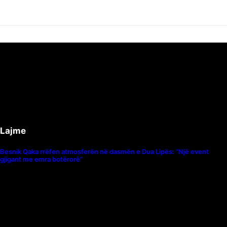
Lajme
Besnik Qaka rrëfen atmosferën në dasmën e Dua Lipës: “Një event
gjigant me emra botërorë”