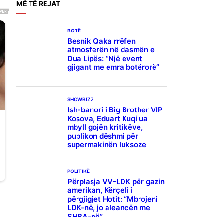
MË
TË REJAT
BOTË
Besnik Qaka rrëfen
atmosferën në dasmën e
Dua Lipës: “Një event
gjigant me emra botërorë”
SHOWBIZZ
Ish-banori i Big Brother VIP
Kosova, Eduart Kuqi ua
mbyll gojën kritikëve,
publikon dëshmi për
supermakinën luksoze
POLITIKË
Përplasja VV-LDK për gazin
amerikan, Kërçeli i
përgjigjet Hotit: “Mbrojeni
LDK-në, jo aleancën me
SHBA-në”