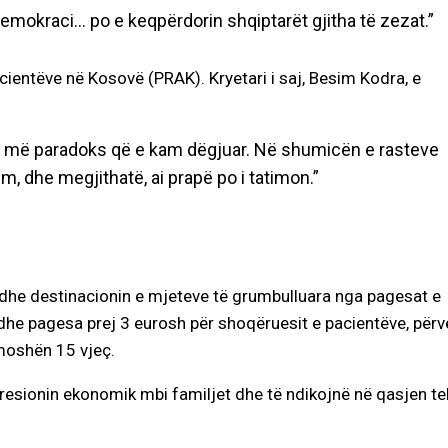
demokraci… po e keqpërdorin shqiptarët gjitha të zezat.”
ientëve në Kosovë (PRAK). Kryetari i saj, Besim Kodra, e
i më paradoks që e kam dëgjuar. Në shumicën e rasteve
 dhe megjithatë, ai prapë po i tatimon.”
 dhe destinacionin e mjeteve të grumbulluara nga pagesat e
edhe pagesa prej 3 eurosh për shoqëruesit e pacientëve, përv
moshën 15 vjeç.
resionin ekonomik mbi familjet dhe të ndikojnë në qasjen te