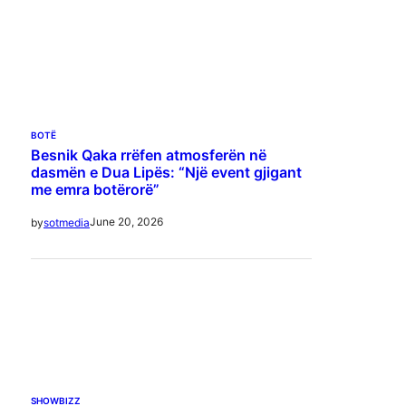
BOTË
Besnik Qaka rrëfen atmosferën në
dasmën e Dua Lipës: “Një event gjigant
me emra botërorë”
June 20, 2026
by
sotmedia
SHOWBIZZ