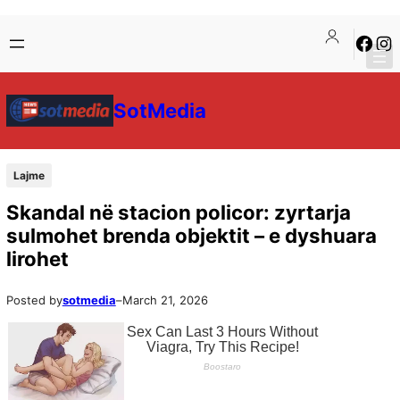
SotMedia
Lajme
Skandal në stacion policor: zyrtarja
sulmohet brenda objektit – e dyshuara
lirohet
Posted by
sotmedia
–
March 21, 2026