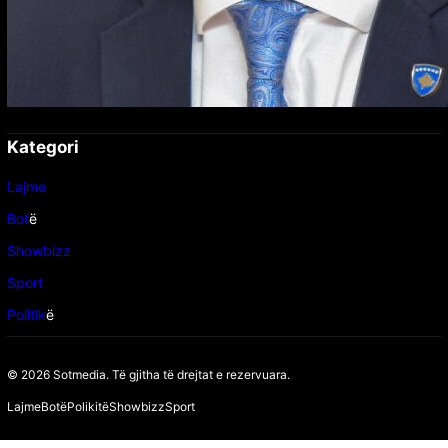
Kategori
Lajme
Bot
ë
Showbizz
Sport
Politik
ë
© 2026 Sotmedia. Të gjitha të drejtat e rezervuara.
Lajme
Botë
Polikitë
Showbizz
Sport