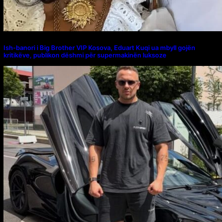
Ish-banori i Big Brother VIP Kosova, Eduart Kuqi ua mbyll gojën
kritikëve, publikon dëshmi për supermakinën luksoze