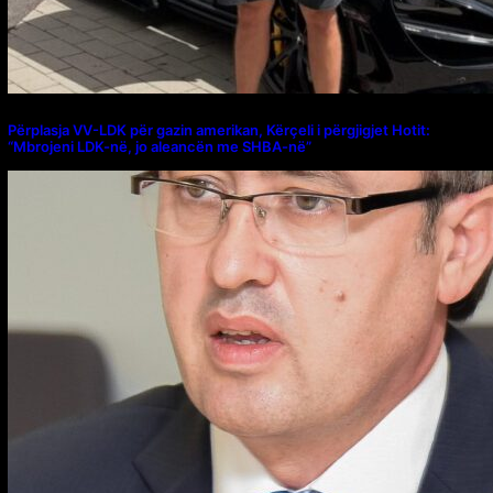
Përplasja VV-LDK për gazin amerikan, Kërçeli i përgjigjet Hotit:
“Mbrojeni LDK-në, jo aleancën me SHBA-në”