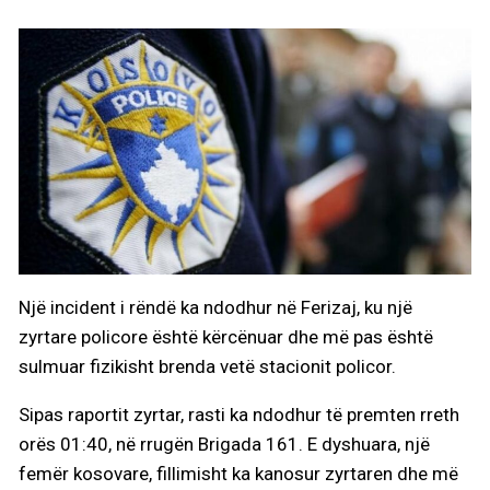
Një incident i rëndë ka ndodhur në Ferizaj, ku një
zyrtare policore është kërcënuar dhe më pas është
sulmuar fizikisht brenda vetë stacionit policor.
Sipas raportit zyrtar, rasti ka ndodhur të premten rreth
orës 01:40, në rrugën Brigada 161. E dyshuara, një
femër kosovare, fillimisht ka kanosur zyrtaren dhe më