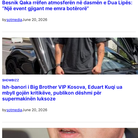
Besnik Qaka rrëfen atmosferën në dasmën e Dua Lipës:
“Një event gjigant me emra botërorë”
June 20, 2026
by
sotmedia
SHOWBIZZ
Ish-banori i Big Brother VIP Kosova, Eduart Kuqi ua
mbyll gojën kritikëve, publikon dëshmi për
supermakinën luksoze
June 20, 2026
by
sotmedia