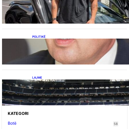
Ish-banori i Big Brother VIP Kosova, Eduart
Kuqi ua mbyll gojën kritikëve, publikon
dëshmi për supermakinën luksoze
POLITIKË
Përplasja VV-LDK për gazin amerikan,
Kërçeli i përgjigjet Hotit: “Mbrojeni LDK-në, jo
aleancën me SHBA-në”
LAJME
Ish-mesfushori i Real Madridit dhe
Argjentinës,shtrohet urgjentisht në spital pas
problemeve me zemrën, mungon në ndeshjet
e ardhshme
KATEGORI
Botë
58