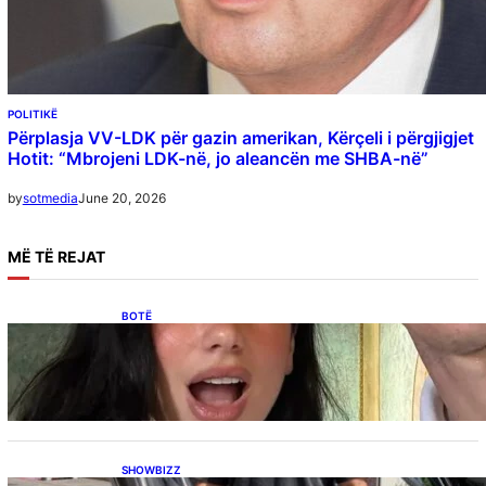
POLITIKË
Përplasja VV-LDK për gazin amerikan, Kërçeli i përgjigjet
Hotit: “Mbrojeni LDK-në, jo aleancën me SHBA-në”
June 20, 2026
by
sotmedia
MË
TË REJAT
BOTË
Besnik Qaka rrëfen atmosferën në dasmën e
Dua Lipës: “Një event gjigant me emra
botërorë”
SHOWBIZZ