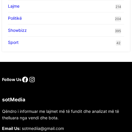
Lajme
214
Politikë
204
Showbizz
395
Sport
42
Follow Us
sotMedia
Qëndro i informuar me lajmet më të fundit dhe analizat më të
thelluara nga vendi dhe bota.
Email Us:
sotmediia@gmail.com