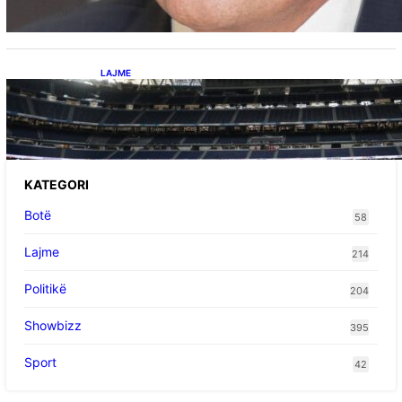
LAJME
Ish-mesfushori i Real Madridit dhe
Argjentinës,shtrohet urgjentisht në spital pas
problemeve me zemrën, mungon në ndeshjet
e ardhshme
KATEGORI
Botë
58
Lajme
214
Politikë
204
Showbizz
395
Sport
42