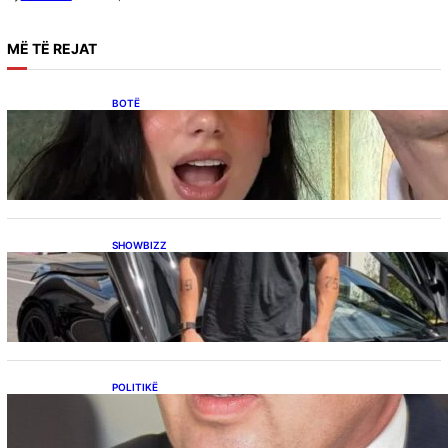
MË
TË REJAT
BOTË
Besnik Qaka rrëfen atmosferën në dasmën e
Dua Lipës: “Një event gjigant me emra
botërorë”
SHOWBIZZ
Ish-banori i Big Brother VIP Kosova, Eduart
Kuqi ua mbyll gojën kritikëve, publikon
dëshmi për supermakinën luksoze
POLITIKË
Përplasja VV-LDK për gazin amerikan,
Kërçeli i përgjigjet Hotit: “Mbrojeni LDK-në, jo
aleancën me SHBA-në”