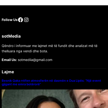
Facebook
Instagram
Follow Us
sotMedia
Qëndro i informuar me lajmet më të fundit dhe analizat më të
thelluara nga vendi dhe bota.
Email Us:
sotmediia@gmail.com
Lajme
Besnik Qaka rrëfen atmosferën në dasmën e Dua Lipës: “Një event
gjigant me emra botërorë”