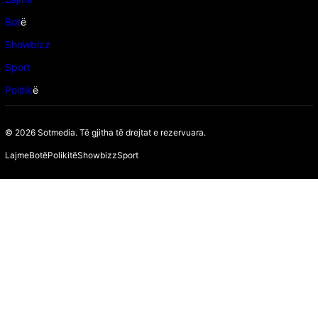
Bot
ë
Showbizz
Sport
Politik
ë
© 2026 Sotmedia. Të gjitha të drejtat e rezervuara.
Lajme
Botë
Polikitë
Showbizz
Sport