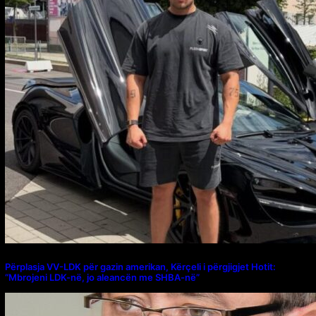
Përplasja VV-LDK për gazin amerikan, Kërçeli i përgjigjet Hotit:
“Mbrojeni LDK-në, jo aleancën me SHBA-në”