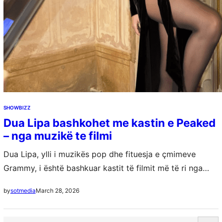
SHOWBIZZ
Dua Lipa bashkohet me kastin e Peaked
– nga muzikë te filmi
Dua Lipa, ylli i muzikës pop dhe fituesja e çmimeve
Grammy, i është bashkuar kastit të filmit më të ri nga
studio e njohur A24, me titull “Peaked”. Edhe pse…
March 28, 2026
by
sotmedia