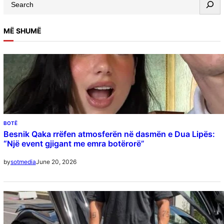
S
e
a
MË SHUMË
r
c
h
BOTË
Besnik Qaka rrëfen atmosferën në dasmën e Dua Lipës:
“Një event gjigant me emra botërorë”
June 20, 2026
by
sotmedia