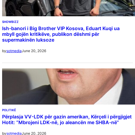
SHOWBIZZ
Ish-banori i Big Brother VIP Kosova, Eduart Kuqi ua
mbyll gojën kritikëve, publikon dëshmi për
supermakinën luksoze
June 20, 2026
by
sotmedia
POLITIKË
Përplasja VV-LDK për gazin amerikan, Kërçeli i përgjigjet
Hotit: “Mbrojeni LDK-në, jo aleancën me SHBA-në”
June 20, 2026
by
sotmedia