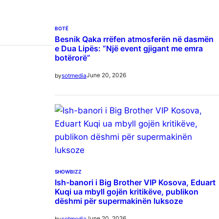
BOTË
Besnik Qaka rrëfen atmosferën në dasmën
e Dua Lipës: “Një event gjigant me emra
botërorë”
June 20, 2026
by
sotmedia
SHOWBIZZ
Ish-banori i Big Brother VIP Kosova, Eduart
Kuqi ua mbyll gojën kritikëve, publikon
dëshmi për supermakinën luksoze
June 20, 2026
by
sotmedia