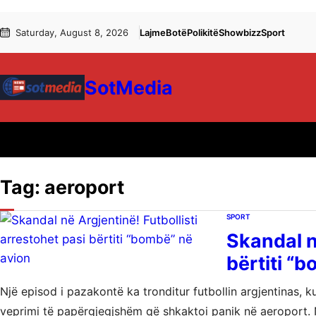
Skip
Skip
Saturday, August 8, 2026
Lajme
Botë
Polikitë
Showbizz
Sport
to
to
content
content
SotMedia
Tag:
aeroport
SPORT
Skandal n
bërtiti “
Një episod i pazakontë ka tronditur futbollin argjentinas, k
veprimi të papërgjegjshëm që shkaktoi panik në aeroport.