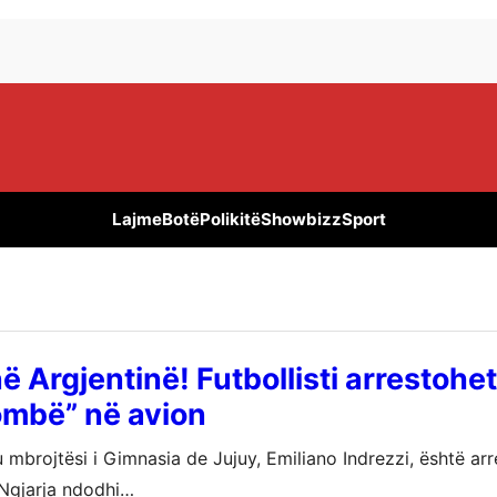
Lajme
Botë
Polikitë
Showbizz
Sport
ë Argjentinë! Futbollisti arrestohet
bombë” në avion
u mbrojtësi i Gimnasia de Jujuy, Emiliano Indrezzi, është arr
 Ngjarja ndodhi…