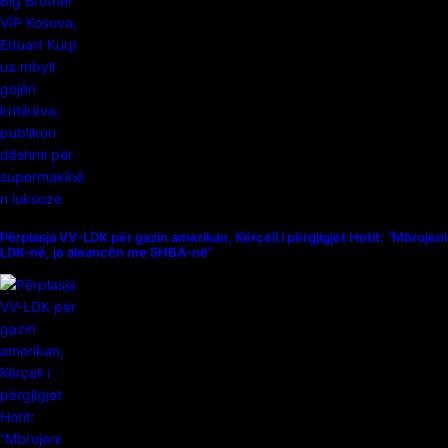
Përplasja VV-LDK për gazin amerikan, Kërçeli i përgjigjet Hotit: “Mbrojeni
LDK-në, jo aleancën me SHBA-në”