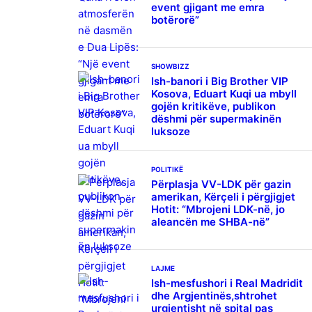
event gjigant me emra
botërorë”
SHOWBIZZ
Ish-banori i Big Brother VIP
Kosova, Eduart Kuqi ua mbyll
gojën kritikëve, publikon
dëshmi për supermakinën
luksoze
POLITIKË
Përplasja VV-LDK për gazin
amerikan, Kërçeli i përgjigjet
Hotit: “Mbrojeni LDK-në, jo
aleancën me SHBA-në”
LAJME
Ish-mesfushori i Real Madridit
dhe Argjentinës,shtrohet
urgjentisht në spital pas