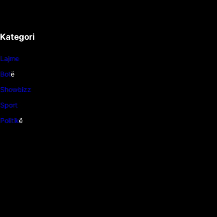
Kategori
Lajme
Bot
ë
Showbizz
Sport
Politik
ë