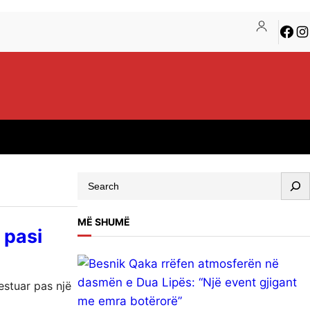
Face
In
S
e
a
MË SHUMË
 pasi
r
c
h
estuar pas një