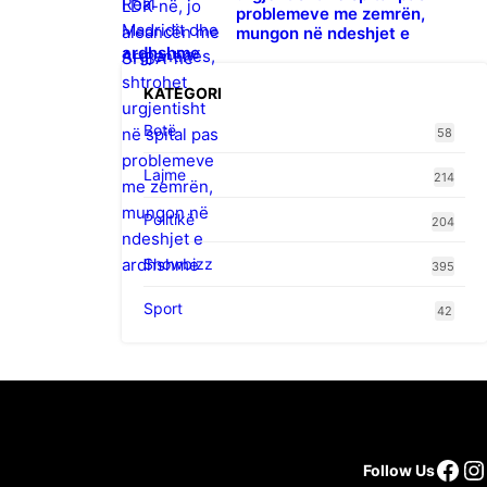
problemeve me zemrën,
mungon në ndeshjet e
ardhshme
KATEGORI
Botë
58
Lajme
214
Politikë
204
Showbizz
395
Sport
42
Fac
I
Follow Us