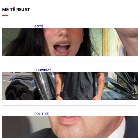
MË
TË REJAT
BOTË
Besnik Qaka rrëfen atmosferën në dasmën e
Dua Lipës: “Një event gjigant me emra
botërorë”
SHOWBIZZ
Ish-banori i Big Brother VIP Kosova, Eduart
Kuqi ua mbyll gojën kritikëve, publikon
dëshmi për supermakinën luksoze
POLITIKË
Përplasja VV-LDK për gazin amerikan,
Kërçeli i përgjigjet Hotit: “Mbrojeni LDK-në, jo
aleancën me SHBA-në”