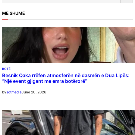
e
a
MË SHUMË
r
c
h
BOTË
Besnik Qaka rrëfen atmosferën në dasmën e Dua Lipës:
“Një event gjigant me emra botërorë”
June 20, 2026
by
sotmedia