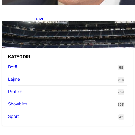
LAJME
Ish-mesfushori i Real Madridit dhe
Argjentinës,shtrohet urgjentisht në spital pas
problemeve me zemrën, mungon në ndeshjet
e ardhshme
KATEGORI
Botë
58
Lajme
214
Politikë
204
Showbizz
395
Sport
42