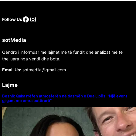
Facebook
Instagram
Follow Us
sotMedia
Qëndro i informuar me lajmet më të fundit dhe analizat më të
thelluara nga vendi dhe bota.
Email Us:
sotmediia@gmail.com
Lajme
Besnik Qaka rrëfen atmosferën në dasmën e Dua Lipës: “Një event
gjigant me emra botërorë”