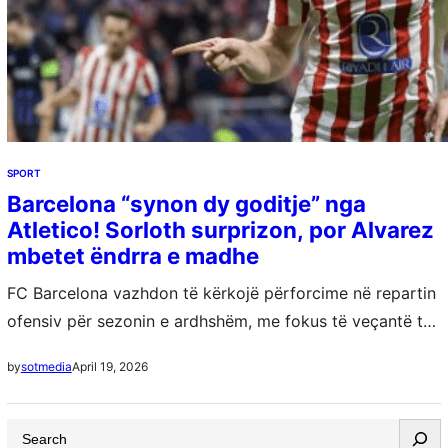
SPORT
Barcelona “synon dy goditje” nga
Atletico! Sorloth surprizon, por Alvarez
mbetet ëndrra e madhe
FC Barcelona vazhdon të kërkojë përforcime në repartin
ofensiv për sezonin e ardhshëm, me fokus të veçantë te
lojtarët e Atletico Madrid. Objektivi kryesor i katalanasve
April 19, 2026
by
sotmedia
mbetet Julian Alvarez, por…
S