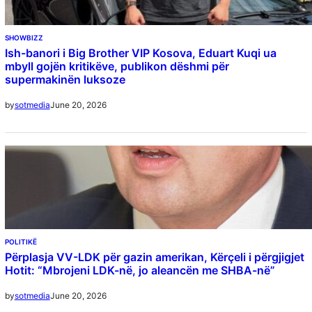
SHOWBIZZ
Ish-banori i Big Brother VIP Kosova, Eduart Kuqi ua
mbyll gojën kritikëve, publikon dëshmi për
supermakinën luksoze
June 20, 2026
by
sotmedia
POLITIKË
Përplasja VV-LDK për gazin amerikan, Kërçeli i përgjigjet
Hotit: “Mbrojeni LDK-në, jo aleancën me SHBA-në”
June 20, 2026
by
sotmedia