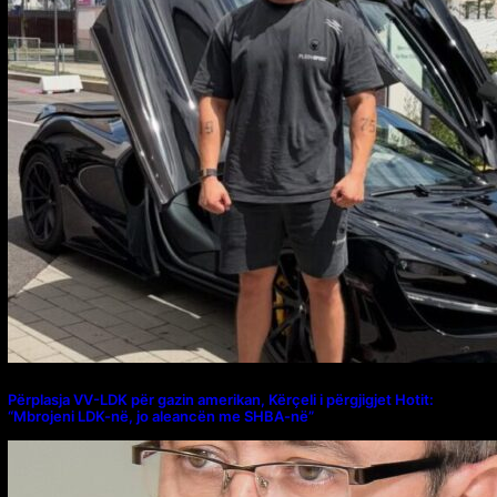
Përplasja VV-LDK për gazin amerikan, Kërçeli i përgjigjet Hotit:
“Mbrojeni LDK-në, jo aleancën me SHBA-në”