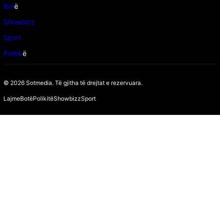
Bot
ë
Showbizz
Sport
Politik
ë
© 2026 Sotmedia. Të gjitha të drejtat e rezervuara.
Lajme
Botë
Polikitë
Showbizz
Sport