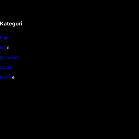
Kategori
Lajme
Bot
ë
Showbizz
Sport
Politik
ë