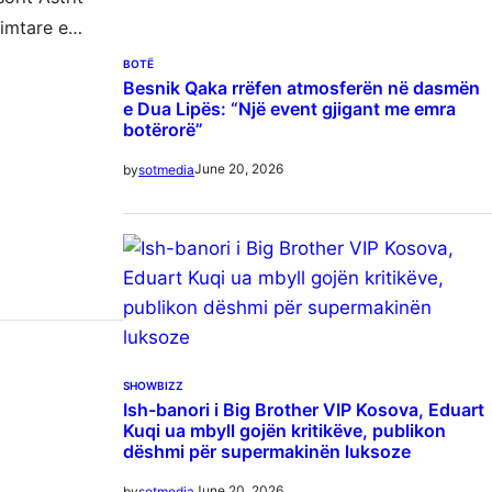
irimtare e…
BOTË
Besnik Qaka rrëfen atmosferën në dasmën
e Dua Lipës: “Një event gjigant me emra
botërorë”
June 20, 2026
by
sotmedia
SHOWBIZZ
Ish-banori i Big Brother VIP Kosova, Eduart
Kuqi ua mbyll gojën kritikëve, publikon
dëshmi për supermakinën luksoze
June 20, 2026
by
sotmedia