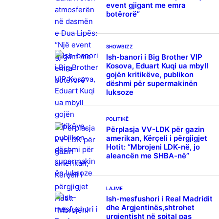
event gjigant me emra
botërorë”
SHOWBIZZ
Ish-banori i Big Brother VIP
Kosova, Eduart Kuqi ua mbyll
gojën kritikëve, publikon
dëshmi për supermakinën
luksoze
POLITIKË
Përplasja VV-LDK për gazin
amerikan, Kërçeli i përgjigjet
Hotit: “Mbrojeni LDK-në, jo
aleancën me SHBA-në”
LAJME
Ish-mesfushori i Real Madridit
dhe Argjentinës,shtrohet
urgjentisht në spital pas