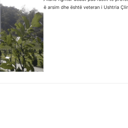
a mbi 25 vite përvojë në arsim dhe është veteran i Ushtria Çl
 2026