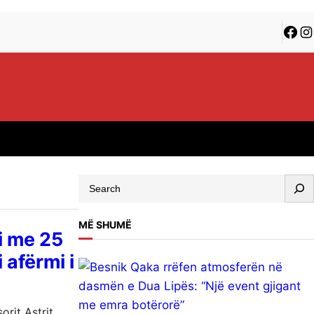
Face
In
S
e
a
MË SHUMË
i me 25
r
 afërmi i
c
h
rit Astrit