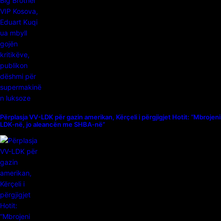
Përplasja VV-LDK për gazin amerikan, Kërçeli i përgjigjet Hotit: “Mbrojeni
LDK-në, jo aleancën me SHBA-në”