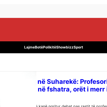
Lajme
Botë
Polikitë
Showbizz
Sport
 nepotizëm në Suharekë: Profesor
jë dërgohet në fshatra, orët i merr i
otizëm në Suharekë kanë ngritur debat pas rastit të profeso