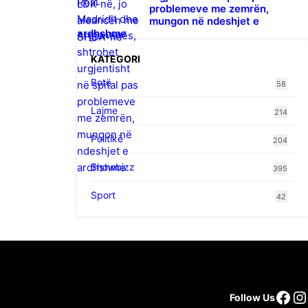
problemeve me zemrën,
mungon në ndeshjet e
ardhshme
KATEGORI
Botë
58
Lajme
214
Politikë
204
Showbizz
395
Sport
42
Fac
I
Follow Us