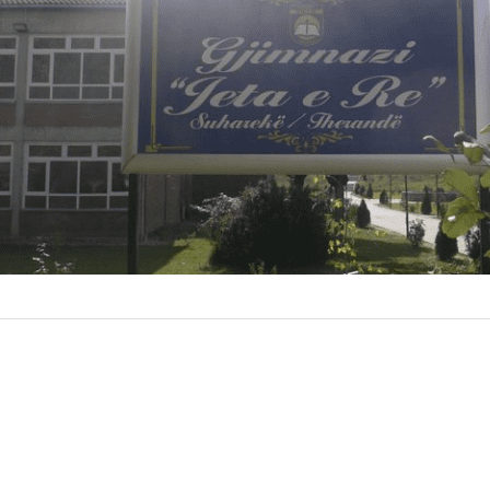
Sahitaj, i cili k
March 13,
by
sotmedia