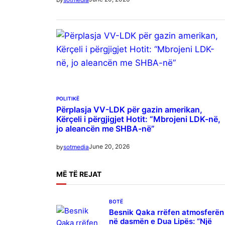
POLITIKË
Përplasja VV-LDK për gazin amerikan,
Kërçeli i përgjigjet Hotit: “Mbrojeni LDK-në,
jo aleancën me SHBA-në”
June 20, 2026
by
sotmedia
MË
TË REJAT
BOTË
Besnik Qaka rrëfen atmosferën
në dasmën e Dua Lipës: “Një