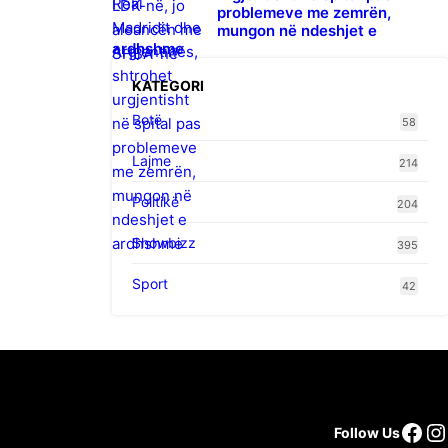
problemeve me zemrën,
mungon në ndeshjet e
ardhshme
KATEGORI
Botë
58
Lajme
214
Politikë
204
Showbizz
395
Sport
42
Fac
I
Follow Us