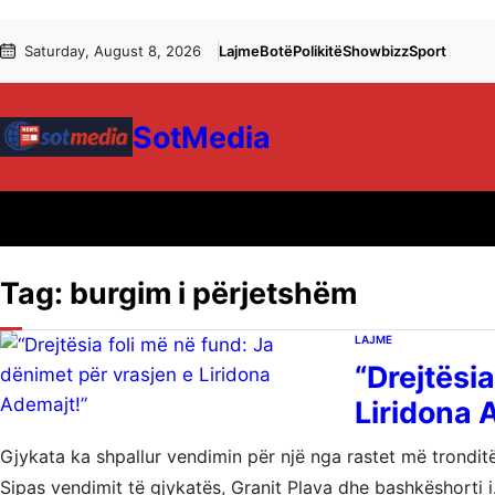
Skip
Skip
Saturday, August 8, 2026
Lajme
Botë
Polikitë
Showbizz
Sport
to
to
content
content
SotMedia
Tag:
burgim i përjetshëm
LAJME
“Drejtësia
Liridona 
Gjykata ka shpallur vendimin për një nga rastet më tronditë
Sipas vendimit të gjykatës, Granit Plava dhe bashkëshorti 