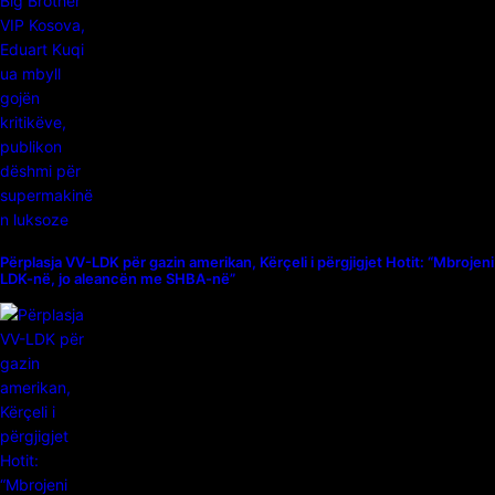
Përplasja VV-LDK për gazin amerikan, Kërçeli i përgjigjet Hotit: “Mbrojeni
LDK-në, jo aleancën me SHBA-në”