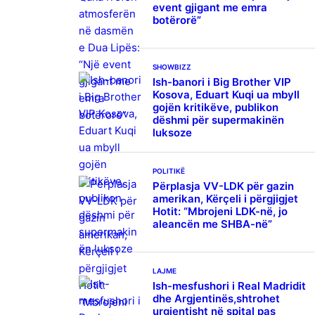
event gjigant me emra
botërorë”
SHOWBIZZ
Ish-banori i Big Brother VIP
Kosova, Eduart Kuqi ua mbyll
gojën kritikëve, publikon
dëshmi për supermakinën
luksoze
POLITIKË
Përplasja VV-LDK për gazin
amerikan, Kërçeli i përgjigjet
Hotit: “Mbrojeni LDK-në, jo
aleancën me SHBA-në”
LAJME
Ish-mesfushori i Real Madridit
dhe Argjentinës,shtrohet
urgjentisht në spital pas