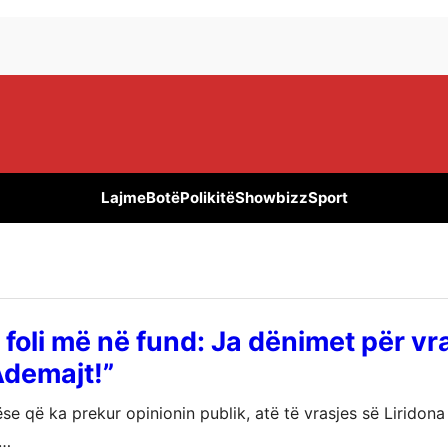
Lajme
Botë
Polikitë
Showbizz
Sport
 foli më në fund: Ja dënimet për vr
Ademajt!”
se që ka prekur opinionin publik, atë të vrasjes së Liridon
i…