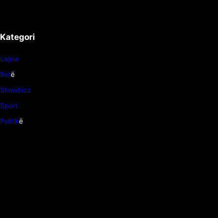
Kategori
Lajme
Bot
ë
Showbizz
Sport
Politik
ë