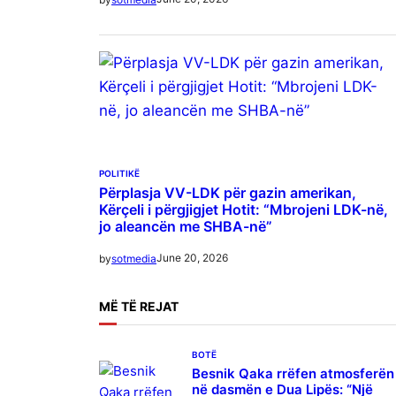
POLITIKË
Përplasja VV-LDK për gazin amerikan,
Kërçeli i përgjigjet Hotit: “Mbrojeni LDK-në,
jo aleancën me SHBA-në”
June 20, 2026
by
sotmedia
MË
TË REJAT
BOTË
Besnik Qaka rrëfen atmosferën
në dasmën e Dua Lipës: “Një