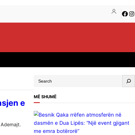
Face
In
S
e
a
MË SHUMË
asjen e
r
c
h
a Ademajt.