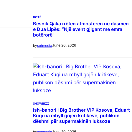
BOTË
Besnik Qaka rrëfen atmosferën në dasmën
e Dua Lipës: “Një event gjigant me emra
botërorë”
June 20, 2026
by
sotmedia
SHOWBIZZ
Ish-banori i Big Brother VIP Kosova, Eduart
Kuqi ua mbyll gojën kritikëve, publikon
dëshmi për supermakinën luksoze
June 20, 2026
by
sotmedia