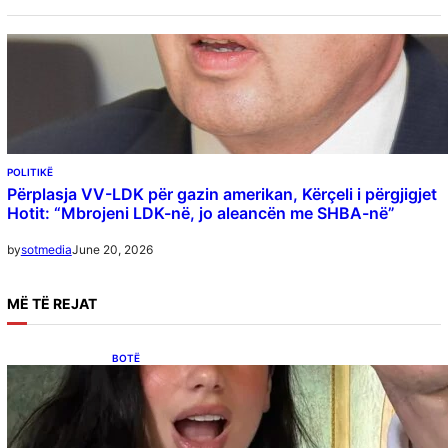
POLITIKË
Përplasja VV-LDK për gazin amerikan, Kërçeli i përgjigjet
Hotit: “Mbrojeni LDK-në, jo aleancën me SHBA-në”
June 20, 2026
by
sotmedia
MË
TË REJAT
BOTË
Besnik Qaka rrëfen atmosferën në dasmën e
Dua Lipës: “Një event gjigant me emra
botërorë”