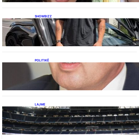
SHOWBIZZ
Ish-banori i Big Brother VIP Kosova, Eduart
Kuqi ua mbyll gojën kritikëve, publikon
dëshmi për supermakinën luksoze
POLITIKË
Përplasja VV-LDK për gazin amerikan,
Kërçeli i përgjigjet Hotit: “Mbrojeni LDK-në, jo
aleancën me SHBA-në”
LAJME
Ish-mesfushori i Real Madridit dhe
Argjentinës,shtrohet urgjentisht në spital pas
problemeve me zemrën, mungon në ndeshjet
e ardhshme