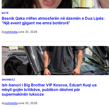
BOTË
Besnik Qaka rrëfen atmosferën në dasmën e Dua Lipës:
“Një event gjigant me emra botërorë”
June 20, 2026
by
sotmedia
SHOWBIZZ
Ish-banori i Big Brother VIP Kosova, Eduart Kuqi ua
mbyll gojën kritikëve, publikon dëshmi për
supermakinën luksoze
June 20, 2026
by
sotmedia