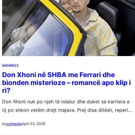
SHOWBIZZ
Don Xhoni në SHBA me Ferrari dhe
bionden misterioze – romancë apo klip i
ri?
Don Xhoni nuk po njeh të ndalur dhe duket se karriera e
tij po shkon vetëm drejt majave. Prej disa ditësh, reperi
ndodhet në Shtetet e Bashkuara të Amerikës, ku…
April 23, 2026
by
sotmedia