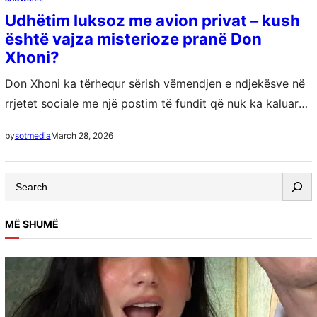
Udhëtim luksoz me avion privat – kush
është vajza misterioze pranë Don
Xhoni?
Don Xhoni ka tërhequr sërish vëmendjen e ndjekësve në
rrjetet sociale me një postim të fundit që nuk ka kaluar
pa u komentuar. Reperi ka ndarë një imazh ku shihet…
March 28, 2026
by
sotmedia
S
e
a
MË SHUMË
r
c
h