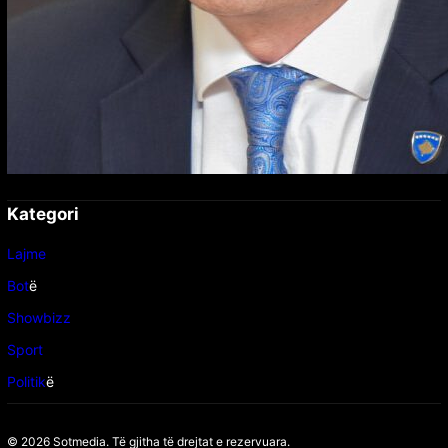
Kategori
Lajme
Bot
ë
Showbizz
Sport
Politik
ë
© 2026 Sotmedia. Të gjitha të drejtat e rezervuara.