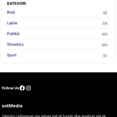
KATEGORI
Botë
58
Lajme
214
Politikë
204
Showbizz
395
Sport
42
Facebook
Instagram
Follow Us
sotMedia
Qëndro i informuar me lajmet më të fundit dhe analizat më të