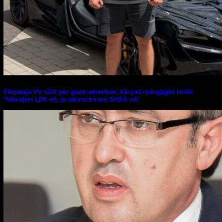
Përplasja VV-LDK për gazin amerikan, Kërçeli i përgjigjet Hotit:
“Mbrojeni LDK-në, jo aleancën me SHBA-në”