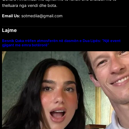
thelluara nga vendi dhe bota.
Email Us:
sotmediia@gmail.com
Lajme
Besnik Qaka rrëfen atmosferën në dasmën e Dua Lipës: “Një event
gjigant me emra botërorë”