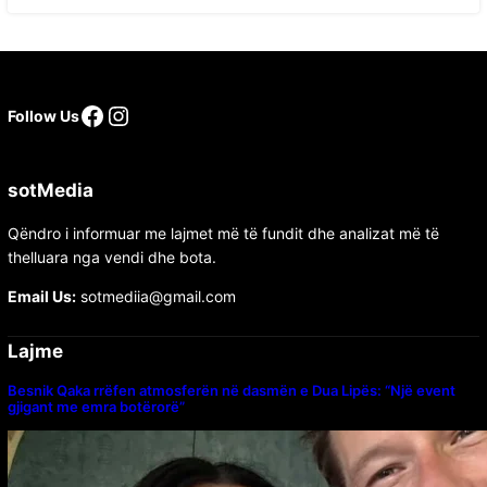
Facebook
Instagram
Follow Us
sotMedia
Qëndro i informuar me lajmet më të fundit dhe analizat më të
thelluara nga vendi dhe bota.
Email Us:
sotmediia@gmail.com
Lajme
Besnik Qaka rrëfen atmosferën në dasmën e Dua Lipës: “Një event
gjigant me emra botërorë”