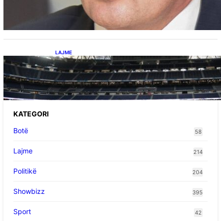
Kërçeli i përgjigjet Hotit: “Mbrojeni LDK-në, jo
aleancën me SHBA-në”
LAJME
Ish-mesfushori i Real Madridit dhe
Argjentinës,shtrohet urgjentisht në spital pas
problemeve me zemrën, mungon në ndeshjet
e ardhshme
KATEGORI
Botë
58
Lajme
214
Politikë
204
Showbizz
395
Sport
42