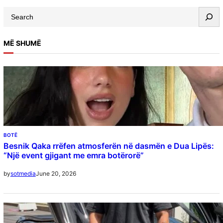
1999”….
S
e
a
MË SHUMË
r
c
h
BOTË
Besnik Qaka rrëfen atmosferën në dasmën e Dua Lipës:
“Një event gjigant me emra botërorë”
June 20, 2026
by
sotmedia