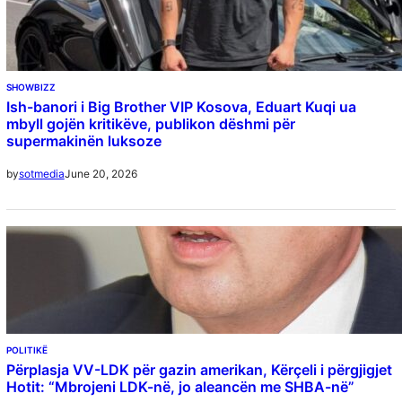
SHOWBIZZ
Ish-banori i Big Brother VIP Kosova, Eduart Kuqi ua
mbyll gojën kritikëve, publikon dëshmi për
supermakinën luksoze
June 20, 2026
by
sotmedia
POLITIKË
Përplasja VV-LDK për gazin amerikan, Kërçeli i përgjigjet
Hotit: “Mbrojeni LDK-në, jo aleancën me SHBA-në”