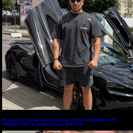
Përplasja VV-LDK për gazin amerikan, Kërçeli i përgjigjet Hotit:
“Mbrojeni LDK-në, jo aleancën me SHBA-në”