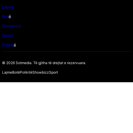
Lajme
Bot
ë
Showbizz
Sport
Politik
ë
© 2026 Sotmedia. Të gjitha të drejtat e rezervuara.
Lajme
Botë
Polikitë
Showbizz
Sport