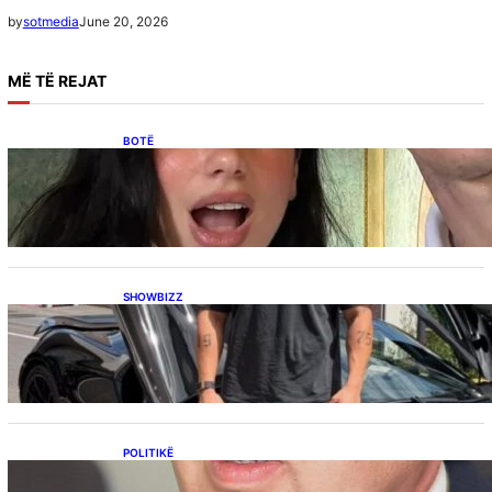
June 20, 2026
by
sotmedia
MË
TË REJAT
BOTË
Besnik Qaka rrëfen atmosferën në dasmën e
Dua Lipës: “Një event gjigant me emra
botërorë”
SHOWBIZZ
Ish-banori i Big Brother VIP Kosova, Eduart
Kuqi ua mbyll gojën kritikëve, publikon
dëshmi për supermakinën luksoze
POLITIKË
Përplasja VV-LDK për gazin amerikan,