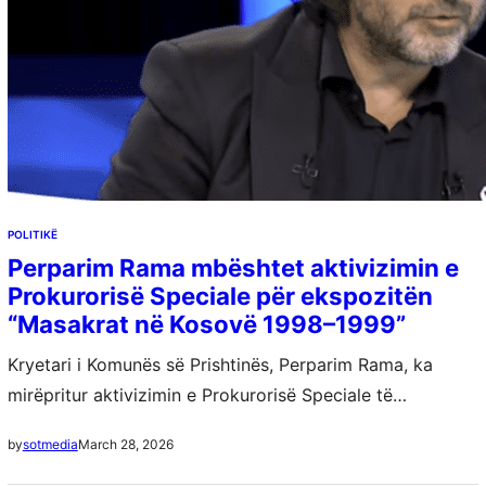
POLITIKË
Perparim Rama mbështet aktivizimin e
Prokurorisë Speciale për ekspozitën
“Masakrat në Kosovë 1998–1999”
Kryetari i Komunës së Prishtinës, Perparim Rama, ka
mirëpritur aktivizimin e Prokurorisë Speciale të
Republikës së Kosovës lidhur me ekspozitën e artistit
March 28, 2026
by
sotmedia
Shkëlzen Gashi, me titull “Masakrat në Kosovë 1998–