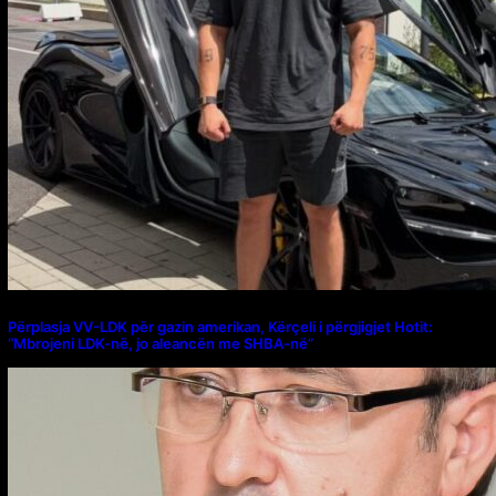
Përplasja VV-LDK për gazin amerikan, Kërçeli i përgjigjet Hotit:
“Mbrojeni LDK-në, jo aleancën me SHBA-në”