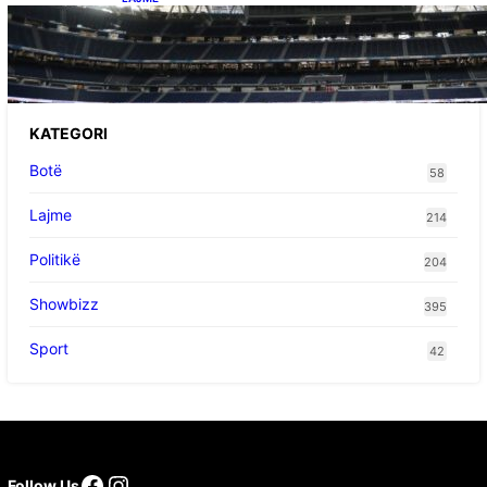
Ish-mesfushori i Real Madridit dhe
Argjentinës,shtrohet urgjentisht në spital pas
problemeve me zemrën, mungon në ndeshjet
e ardhshme
KATEGORI
Botë
58
Lajme
214
Politikë
204
Showbizz
395
Sport
42
Follow Us