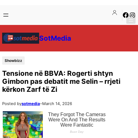
SotMedia
Showbizz
Tensione në BBVA: Rogerti shtyn
Gimbon pas debatit me Selin – rrjeti
kërkon Zarf të Zi
Posted by
sotmedia
–
March 14, 2026