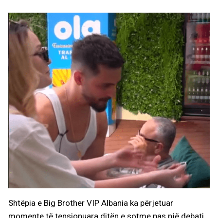
Shtëpia e Big Brother VIP Albania ka përjetuar
momente të tensionuara ditën e sotme pas një debati