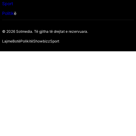
Sport
Politik
ë
© 2026 Sotmedia. Të gjitha të drejtat e rezervuara.
Lajme
Botë
Polikitë
Showbizz
Sport