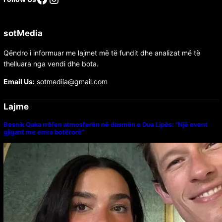
sotMedia
Qëndro i informuar me lajmet më të fundit dhe analizat më të
thelluara nga vendi dhe bota.
Email Us:
sotmediia@gmail.com
Lajme
Besnik Qaka rrëfen atmosferën në dasmën e Dua Lipës: “Një event
gjigant me emra botërorë”