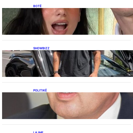
BOTË
Besnik Qaka rrëfen atmosferën në dasmën e
Dua Lipës: “Një event gjigant me emra
botërorë”
SHOWBIZZ
Ish-banori i Big Brother VIP Kosova, Eduart
Kuqi ua mbyll gojën kritikëve, publikon
dëshmi për supermakinën luksoze
POLITIKË
Përplasja VV-LDK për gazin amerikan,
Kërçeli i përgjigjet Hotit: “Mbrojeni LDK-në, jo
aleancën me SHBA-në”
LAJME