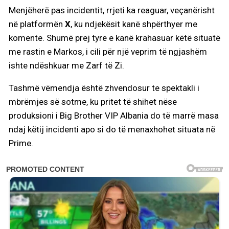
Menjëherë pas incidentit, rrjeti ka reaguar, veçanërisht
në platformën
X
, ku ndjekësit kanë shpërthyer me
komente. Shumë prej tyre e kanë krahasuar këtë situatë
me rastin e Markos, i cili për një veprim të ngjashëm
ishte ndëshkuar me Zarf të Zi.
Tashmë vëmendja është zhvendosur te spektakli i
mbrëmjes së sotme, ku pritet të shihet nëse
produksioni i Big Brother VIP Albania do të marrë masa
ndaj këtij incidenti apo si do të menaxhohet situata në
Prime.