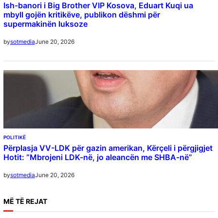
Ish-banori i Big Brother VIP Kosova, Eduart Kuqi ua
mbyll gojën kritikëve, publikon dëshmi për
supermakinën luksoze
June 20, 2026
by
sotmedia
POLITIKË
Përplasja VV-LDK për gazin amerikan, Kërçeli i përgjigjet
Hotit: “Mbrojeni LDK-në, jo aleancën me SHBA-në”
June 20, 2026
by
sotmedia
MË
TË REJAT