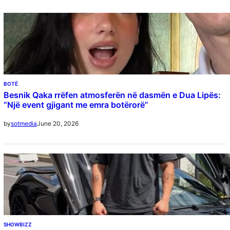
BOTË
Besnik Qaka rrëfen atmosferën në dasmën e Dua Lipës:
“Një event gjigant me emra botërorë”
June 20, 2026
by
sotmedia
SHOWBIZZ