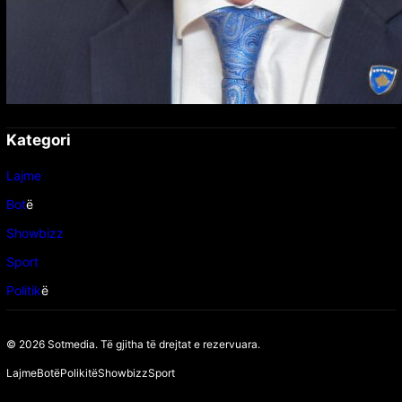
Kategori
Lajme
Bot
ë
Showbizz
Sport
Politik
ë
© 2026 Sotmedia. Të gjitha të drejtat e rezervuara.
Lajme
Botë
Polikitë
Showbizz
Sport