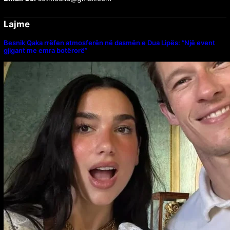
Lajme
Besnik Qaka rrëfen atmosferën në dasmën e Dua Lipës: “Një event
gjigant me emra botërorë”