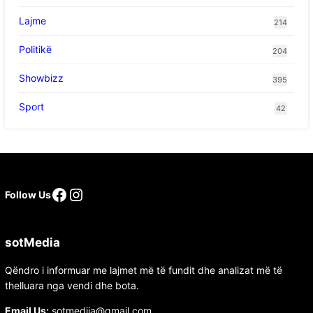
Lajme
214
Politikë
204
Showbizz
395
Sport
42
Follow Us
sotMedia
Qëndro i informuar me lajmet më të fundit dhe analizat më të
thelluara nga vendi dhe bota.
Email Us:
sotmediia@gmail.com