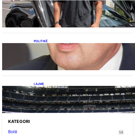
Ish-banori i Big Brother VIP Kosova, Eduart
Kuqi ua mbyll gojën kritikëve, publikon
dëshmi për supermakinën luksoze
POLITIKË
Përplasja VV-LDK për gazin amerikan,
Kërçeli i përgjigjet Hotit: “Mbrojeni LDK-në, jo
aleancën me SHBA-në”
LAJME
Ish-mesfushori i Real Madridit dhe
Argjentinës,shtrohet urgjentisht në spital pas
problemeve me zemrën, mungon në ndeshjet
e ardhshme
KATEGORI
Botë
58