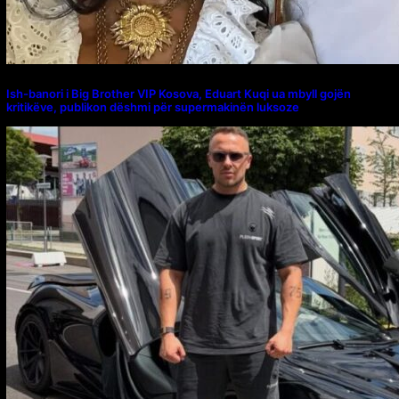
Ish-banori i Big Brother VIP Kosova, Eduart Kuqi ua mbyll gojën
kritikëve, publikon dëshmi për supermakinën luksoze