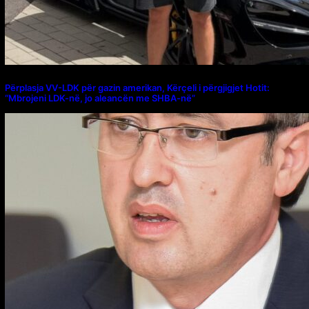
Përplasja VV-LDK për gazin amerikan, Kërçeli i përgjigjet Hotit:
“Mbrojeni LDK-në, jo aleancën me SHBA-në”