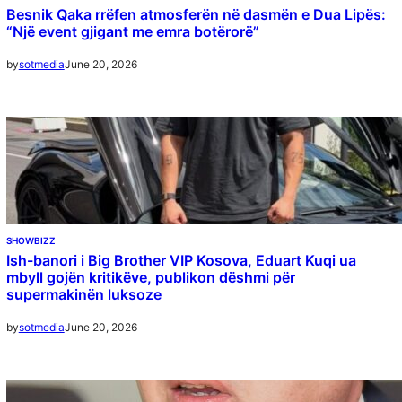
Besnik Qaka rrëfen atmosferën në dasmën e Dua Lipës:
“Një event gjigant me emra botërorë”
June 20, 2026
by
sotmedia
SHOWBIZZ
Ish-banori i Big Brother VIP Kosova, Eduart Kuqi ua
mbyll gojën kritikëve, publikon dëshmi për
supermakinën luksoze
June 20, 2026
by
sotmedia