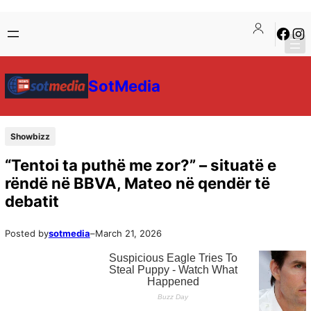
SotMedia
Showbizz
“Tentoi ta puthë me zor?” – situatë e
rëndë në BBVA, Mateo në qendër të
debatit
Posted by
sotmedia
–
March 21, 2026