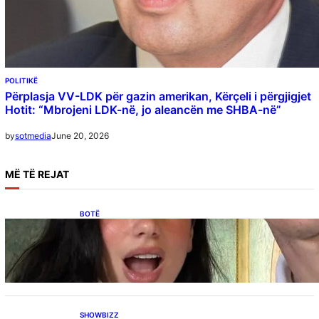
POLITIKË
Përplasja VV-LDK për gazin amerikan, Kërçeli i përgjigjet
Hotit: “Mbrojeni LDK-në, jo aleancën me SHBA-në”
June 20, 2026
by
sotmedia
MË
TË REJAT
BOTË
Besnik Qaka rrëfen atmosferën në dasmën e
Dua Lipës: “Një event gjigant me emra
botërorë”
SHOWBIZZ