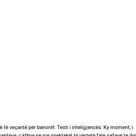
 të veçantë për banorët: Testi i inteligjencës. Ky moment, i
ntëve, u kthye në një spektakël të vërtetë falë gafave të di