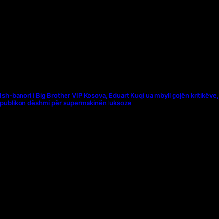
Ish-banori i Big Brother VIP Kosova, Eduart Kuqi ua mbyll gojën kritikëve,
publikon dëshmi për supermakinën luksoze