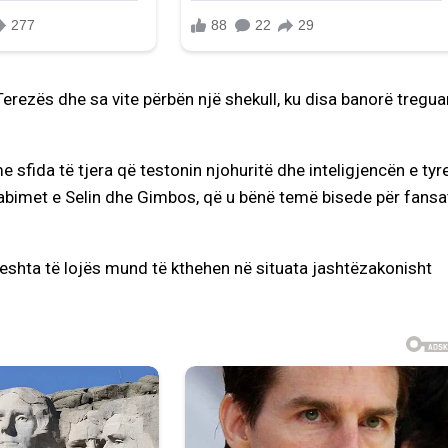
 Terezës dhe sa vite përbën një shekull, ku disa banorë tregua
sfida të tjera që testonin njohuritë dhe inteligjencën e tyre
abimet e Selin dhe Gimbos, që u bënë temë bisede për fansa
eshta të lojës mund të kthehen në situata jashtëzakonisht