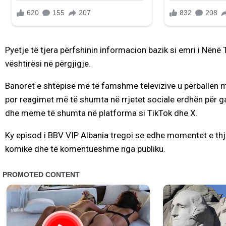
Pyetje të tjera përfshinin informacion bazik si emri i Nënë
vështirësi në përgjigje.
Banorët e shtëpisë më të famshme televizive u përballën me 
por reagimet më të shumta në rrjetet sociale erdhën për g
dhe meme të shumta në platforma si TikTok dhe X.
Ky episod i BBV VIP Albania tregoi se edhe momentet e thj
komike dhe të komentueshme nga publiku.