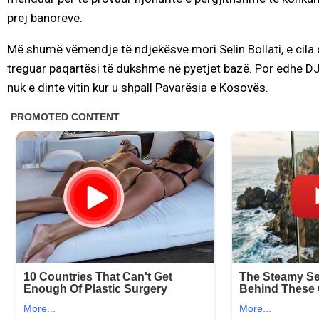
prej banorëve.
Më shumë vëmendje të ndjekësve mori Selin Bollati, e cila
treguar paqartësi të dukshme në pyetjet bazë. Por edhe DJ
nuk e dinte vitin kur u shpall Pavarësia e Kosovës.