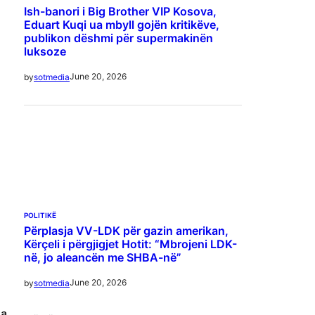
Ish-banori i Big Brother VIP Kosova,
Eduart Kuqi ua mbyll gojën kritikëve,
publikon dëshmi për supermakinën
luksoze
June 20, 2026
by
sotmedia
POLITIKË
Përplasja VV-LDK për gazin amerikan,
Kërçeli i përgjigjet Hotit: “Mbrojeni LDK-
në, jo aleancën me SHBA-në”
June 20, 2026
by
sotmedia
sa