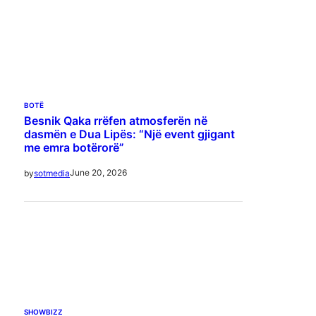
BOTË
Besnik Qaka rrëfen atmosferën në
dasmën e Dua Lipës: “Një event gjigant
me emra botërorë”
June 20, 2026
by
sotmedia
SHOWBIZZ