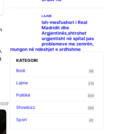
LAJME
Ish-mesfushori i Real
Madridit dhe
n
Argjentinës,shtrohet
urgjentisht në spital pas
problemeve me zemrën,
mungon në ndeshjet e ardhshme
,
t
KATEGORI
Botë
58
Lajme
214
Politikë
204
Showbizz
395
Sport
42