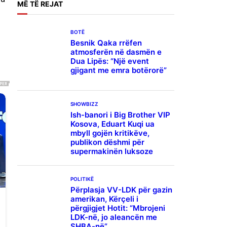
MË
TË REJAT
BOTË
Besnik Qaka rrëfen
atmosferën në dasmën e
Dua Lipës: “Një event
gjigant me emra botërorë”
SHOWBIZZ
Ish-banori i Big Brother VIP
Kosova, Eduart Kuqi ua
mbyll gojën kritikëve,
publikon dëshmi për
supermakinën luksoze
POLITIKË
Përplasja VV-LDK për gazin
amerikan, Kërçeli i
përgjigjet Hotit: “Mbrojeni
LDK-në, jo aleancën me
SHBA-në”