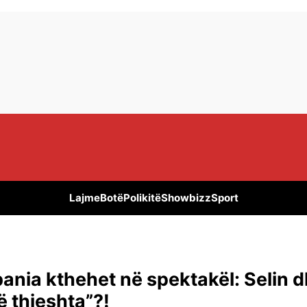
Lajme
Botë
Polikitë
Showbizz
Sport
lbania kthehet në spektakël: Selin 
ë thjeshta”?!