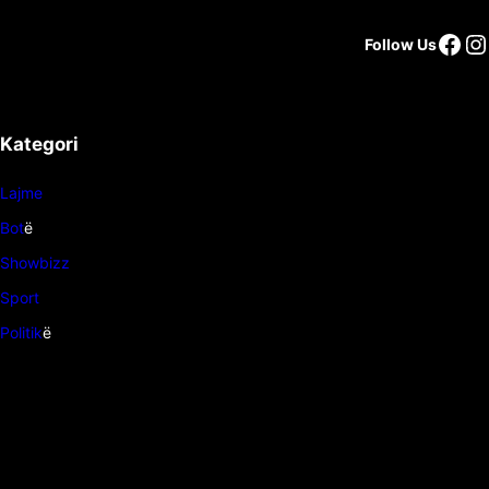
Follow Us
Kategori
Lajme
Bot
ë
Showbizz
Sport
Politik
ë