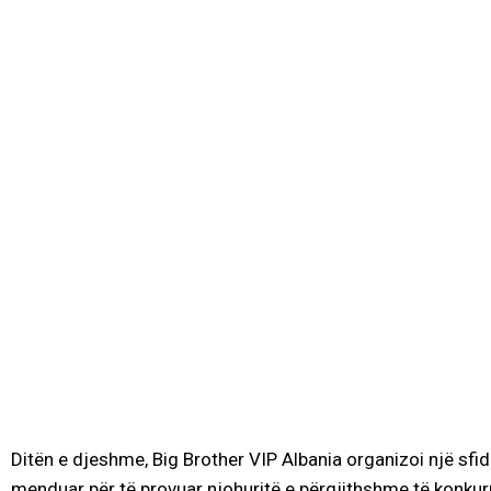
Ditën e djeshme, Big Brother VIP Albania organizoi një sfidë
menduar për të provuar njohuritë e përgjithshme të konkurre