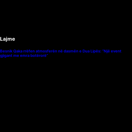
Lajme
Besnik Qaka rrëfen atmosferën në dasmën e Dua Lipës: “Një event
gjigant me emra botërorë”