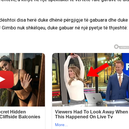
 dështoi disa herë duke dhënë përgjigje të gabuara dhe duke
 Gimbo nuk shkëlqeu, duke gabuar në një pyetje të thjeshtë: