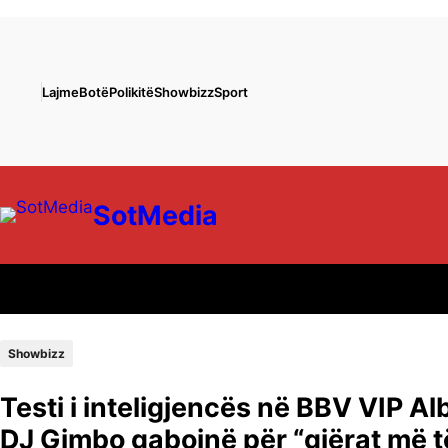
Lajme
Botë
Polikitë
Showbizz
Sport
SotMedia
Showbizz
Testi i inteligjencës në BBV VIP A
DJ Gimbo gabojnë për “gjërat më t