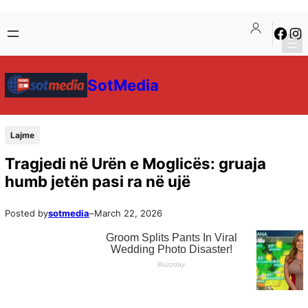
SotMedia
Lajme
Tragjedi në Urën e Moglicës: gruaja
humb jetën pasi ra në ujë
Posted by
sotmedia
–
March 22, 2026