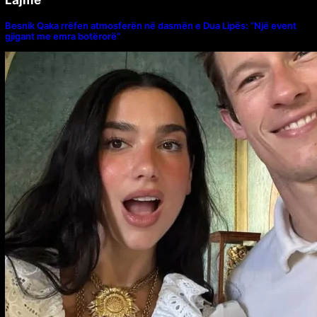
Lajme
Besnik Qaka rrëfen atmosferën në dasmën e Dua Lipës: “Një event
gjigant me emra botërorë”