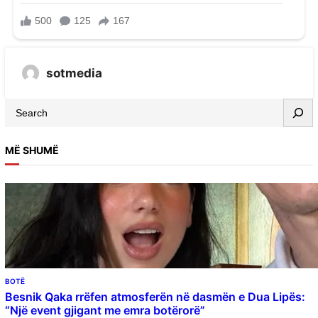
sotmedia
MË SHUMË
BOTË
Besnik Qaka rrëfen atmosferën në dasmën e Dua Lipës:
“Një event gjigant me emra botërorë”