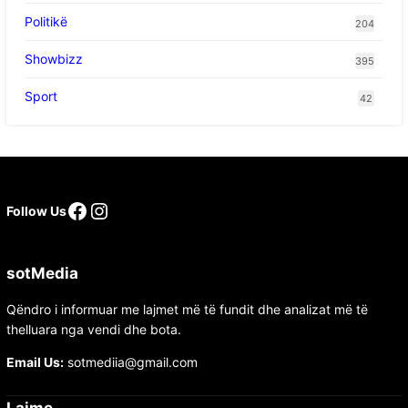
Politikë
204
Showbizz
395
Sport
42
Follow Us
sotMedia
Qëndro i informuar me lajmet më të fundit dhe analizat më të
thelluara nga vendi dhe bota.
Email Us:
sotmediia@gmail.com