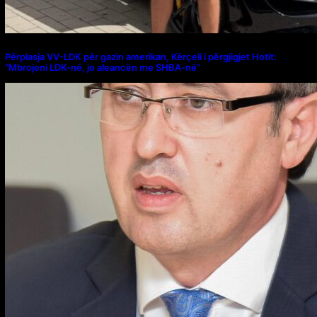
Përplasja VV-LDK për gazin amerikan, Kërçeli i përgjigjet Hotit:
“Mbrojeni LDK-në, jo aleancën me SHBA-në”