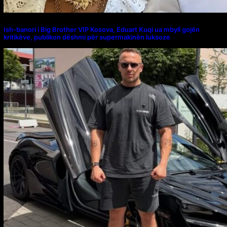
Ish-banori i Big Brother VIP Kosova, Eduart Kuqi ua mbyll gojën
kritikëve, publikon dëshmi për supermakinën luksoze