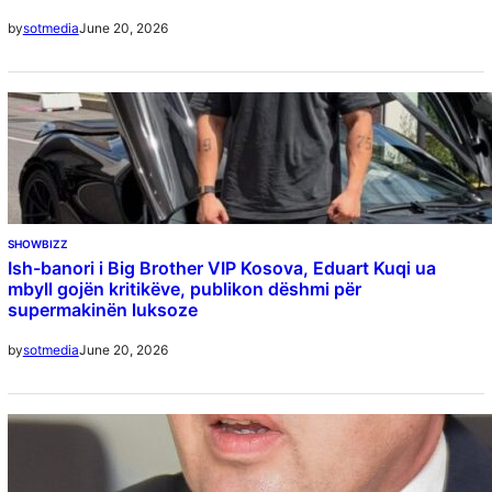
June 20, 2026
by
sotmedia
SHOWBIZZ
Ish-banori i Big Brother VIP Kosova, Eduart Kuqi ua
mbyll gojën kritikëve, publikon dëshmi për
supermakinën luksoze
June 20, 2026
by
sotmedia