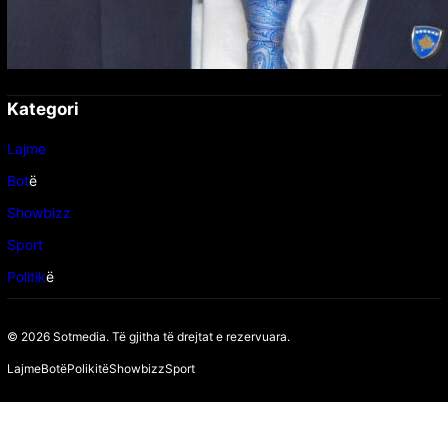
Kategori
Lajme
Bot
ë
Showbizz
Sport
Politik
ë
© 2026 Sotmedia. Të gjitha të drejtat e rezervuara.
Lajme
Botë
Polikitë
Showbizz
Sport