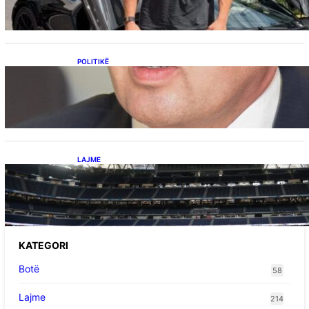
dëshmi për supermakinën luksoze
POLITIKË
Përplasja VV-LDK për gazin amerikan,
Kërçeli i përgjigjet Hotit: “Mbrojeni LDK-në, jo
aleancën me SHBA-në”
LAJME
Ish-mesfushori i Real Madridit dhe
Argjentinës,shtrohet urgjentisht në spital pas
problemeve me zemrën, mungon në ndeshjet
e ardhshme
KATEGORI
Botë
58
Lajme
214