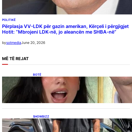
POLITIKË
Përplasja VV-LDK për gazin amerikan, Kërçeli i përgjigjet
Hotit: “Mbrojeni LDK-në, jo aleancën me SHBA-në”
June 20, 2026
by
sotmedia
MË
TË REJAT
BOTË
Besnik Qaka rrëfen atmosferën në dasmën e
Dua Lipës: “Një event gjigant me emra
botërorë”
SHOWBIZZ
Ish-banori i Big Brother VIP Kosova, Eduart
Kuqi ua mbyll gojën kritikëve, publikon