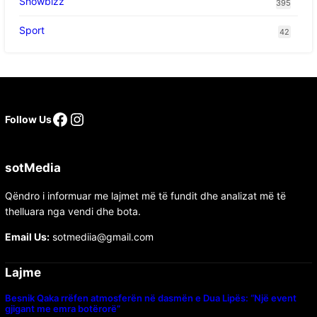
Showbizz
395
Sport
42
Follow Us
sotMedia
Qëndro i informuar me lajmet më të fundit dhe analizat më të
thelluara nga vendi dhe bota.
Email Us:
sotmediia@gmail.com
Lajme
Besnik Qaka rrëfen atmosferën në dasmën e Dua Lipës: “Një event
gjigant me emra botërorë”