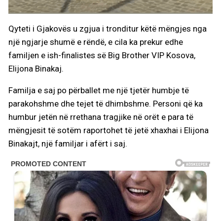
Qyteti i Gjakovës u zgjua i tronditur këtë mëngjes nga
një ngjarje shumë e rëndë, e cila ka prekur edhe
familjen e ish-finalistes së Big Brother VIP Kosova,
Elijona Binakaj.
Familja e saj po përballet me një tjetër humbje të
parakohshme dhe tejet të dhimbshme. Personi që ka
humbur jetën në rrethana tragjike në orët e para të
mëngjesit të sotëm raportohet të jetë xhaxhai i Elijona
Binakajt, një familjar i afërt i saj.