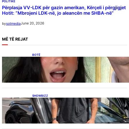
POLITIKË
Përplasja VV-LDK për gazin amerikan, Kërçeli i përgjigjet
Hotit: “Mbrojeni LDK-në, jo aleancën me SHBA-në”
June 20, 2026
by
sotmedia
MË
TË REJAT
BOTË
Besnik Qaka rrëfen atmosferën në dasmën e
Dua Lipës: “Një event gjigant me emra
botërorë”
SHOWBIZZ
Ish-banori i Big Brother VIP Kosova, Eduart
Kuqi ua mbyll gojën kritikëve, publikon
dëshmi për supermakinën luksoze