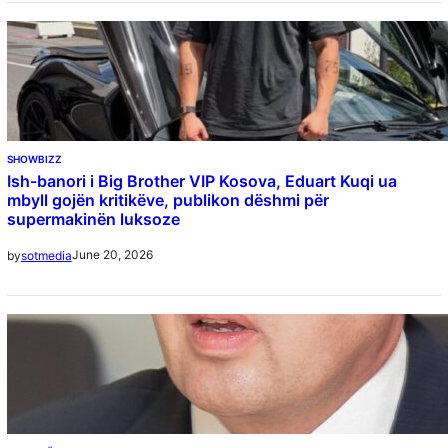
SHOWBIZZ
Ish-banori i Big Brother VIP Kosova, Eduart Kuqi ua
mbyll gojën kritikëve, publikon dëshmi për
supermakinën luksoze
June 20, 2026
by
sotmedia