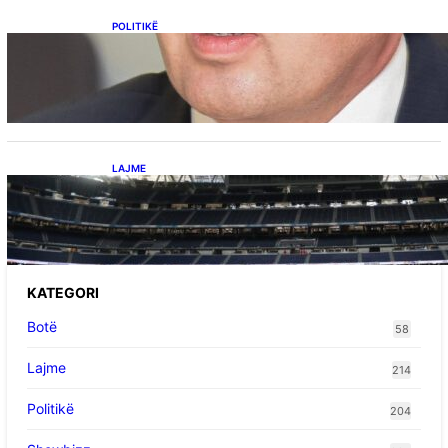
POLITIKË
Përplasja VV-LDK për gazin amerikan,
Kërçeli i përgjigjet Hotit: “Mbrojeni LDK-në, jo
aleancën me SHBA-në”
LAJME
Ish-mesfushori i Real Madridit dhe
Argjentinës,shtrohet urgjentisht në spital pas
problemeve me zemrën, mungon në ndeshjet
e ardhshme
KATEGORI
Botë
58
Lajme
214
Politikë
204