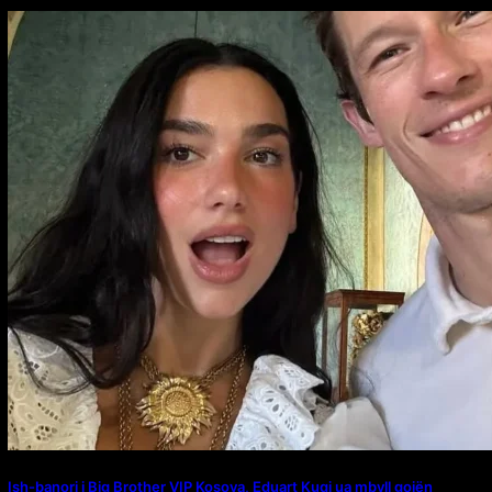
Ish-banori i Big Brother VIP Kosova, Eduart Kuqi ua mbyll gojën