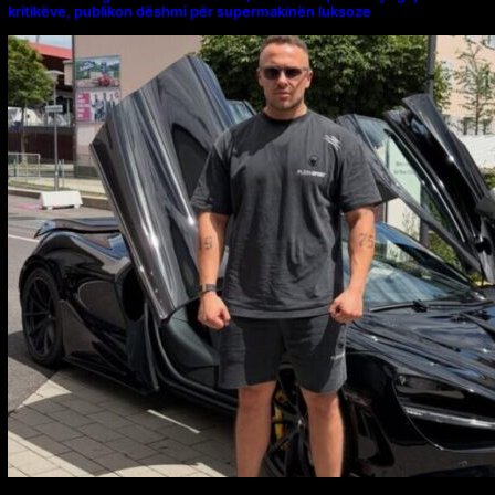
kritikëve, publikon dëshmi për supermakinën luksoze