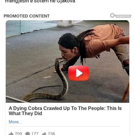
mëngjesin e sotëm në Gjakova.