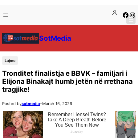
SotMedia
Lajme
Tronditet finalistja e BBVK – familjari i
Elijona Binakajt humb jetën në rrethana
tragjike!
Posted by
sotmedia
–
March 16, 2026