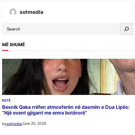
sotmedia
MË SHUMË
BOTË
Besnik Qaka rrëfen atmosferën në dasmën e Dua Lipës:
“Një event gjigant me emra botërorë”
June 20, 2026
by
sotmedia