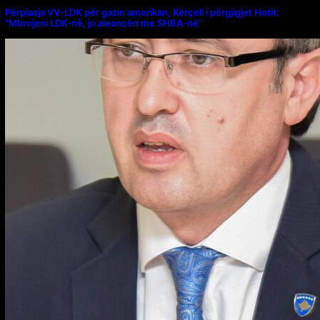
Përplasja VV-LDK për gazin amerikan, Kërçeli i përgjigjet Hotit:
“Mbrojeni LDK-në, jo aleancën me SHBA-në”