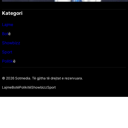
Kategori
Lajme
Bot
ë
Showbizz
Sport
Politik
ë
© 2026 Sotmedia. Të gjitha të drejtat e rezervuara.
Lajme
Botë
Polikitë
Showbizz
Sport