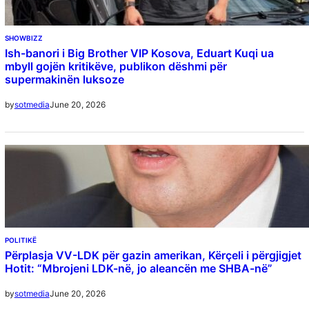
SHOWBIZZ
Ish-banori i Big Brother VIP Kosova, Eduart Kuqi ua
mbyll gojën kritikëve, publikon dëshmi për
supermakinën luksoze
June 20, 2026
by
sotmedia
POLITIKË
Përplasja VV-LDK për gazin amerikan, Kërçeli i përgjigjet
Hotit: “Mbrojeni LDK-në, jo aleancën me SHBA-në”
June 20, 2026
by
sotmedia