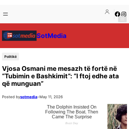
SotMedia
Politikë
Vjosa Osmani me mesazh të fortë në
“Tubimin e Bashkimit”: “I ftoj edhe ata
që munguan”
Posted by
sotmedia
–
May 11, 2026