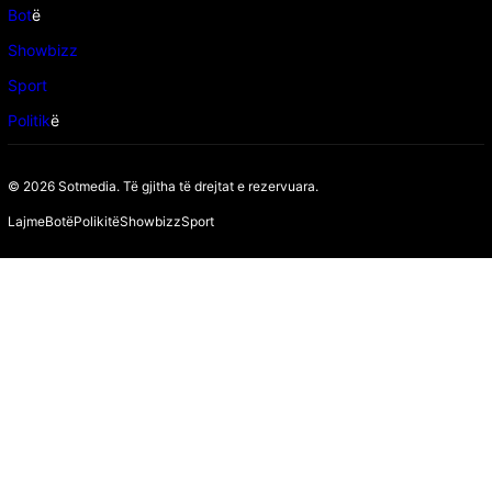
Bot
ë
Showbizz
Sport
Politik
ë
© 2026 Sotmedia. Të gjitha të drejtat e rezervuara.
Lajme
Botë
Polikitë
Showbizz
Sport