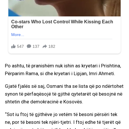
Po ashtu, të pranishëm nuk ishin as kryetari i Prishtina,
Përparim Rama, si dhe kryetari i Lipjan, Imri Ahmeti.
Gjatë fjalës së saj, Osmani tha se lista që po ndërtohet
synon të përfaqësojë të gjithë qytetarët që besojnë në
shtetin dhe demokracinë e Kosovës.
“Sot iu ftoj të gjithëve jo vetëm të besoni përsëri tek
ne, por të besoni tek njëri-tjetri. I ftoj edhe të tjerët që