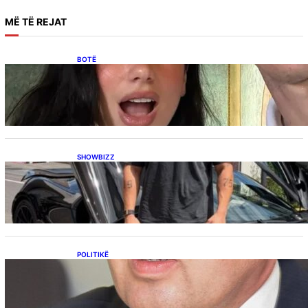
MË
TË REJAT
BOTË
Besnik Qaka rrëfen atmosferën në dasmën e
Dua Lipës: “Një event gjigant me emra
botërorë”
SHOWBIZZ
Ish-banori i Big Brother VIP Kosova, Eduart
Kuqi ua mbyll gojën kritikëve, publikon
dëshmi për supermakinën luksoze
POLITIKË
Përplasja VV-LDK për gazin amerikan,
Kërçeli i përgjigjet Hotit: “Mbrojeni LDK-në, jo
aleancën me SHBA-në”