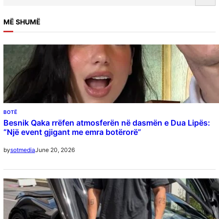
MË SHUMË
BOTË
Besnik Qaka rrëfen atmosferën në dasmën e Dua Lipës:
“Një event gjigant me emra botërorë”
June 20, 2026
by
sotmedia