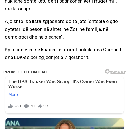
nuk janë sonte këtu që t’i bashkohen këtij rrugëtimi”,
deklaroi ajo.
Ajo shtoi se lista zgjedhore do të jetë “shtëpia e çdo
qytetari që beson në shtet, në Zot, në familje, në
demokraci dhe në aleanca”.
Ky tubim vjen në kuadër të afrimit politik mes Osmanit
dhe LDK-së për zgjedhjet e 7 qershorit.