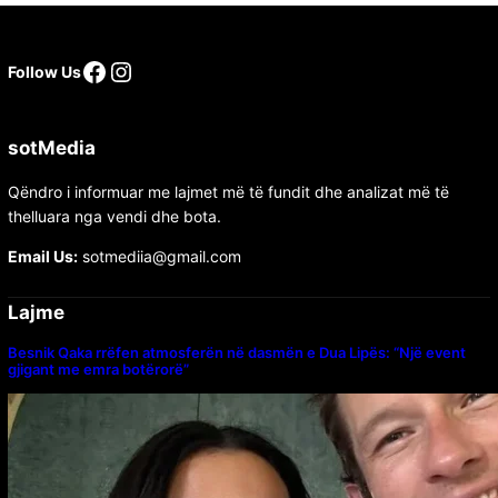
Follow Us
sotMedia
Qëndro i informuar me lajmet më të fundit dhe analizat më të
thelluara nga vendi dhe bota.
Email Us:
sotmediia@gmail.com
Lajme
Besnik Qaka rrëfen atmosferën në dasmën e Dua Lipës: “Një event
gjigant me emra botërorë”