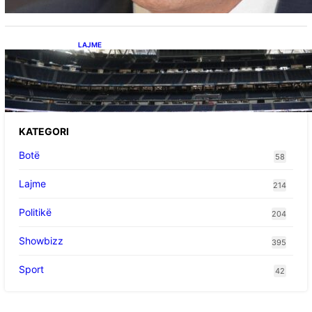
LAJME
Ish-mesfushori i Real Madridit dhe
Argjentinës,shtrohet urgjentisht në spital pas
problemeve me zemrën, mungon në ndeshjet
e ardhshme
KATEGORI
Botë
58
Lajme
214
Politikë
204
Showbizz
395
Sport
42