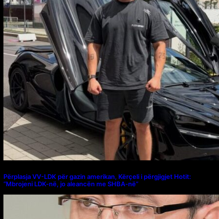
Përplasja VV-LDK për gazin amerikan, Kërçeli i përgjigjet Hotit:
“Mbrojeni LDK-në, jo aleancën me SHBA-në”