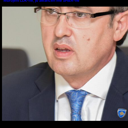
“Mbrojeni LDK-në, jo aleancën me SHBA-në”