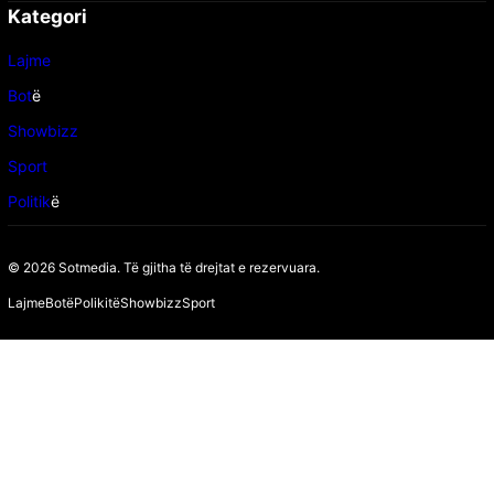
Kategori
Lajme
Bot
ë
Showbizz
Sport
Politik
ë
© 2026 Sotmedia. Të gjitha të drejtat e rezervuara.
Lajme
Botë
Polikitë
Showbizz
Sport