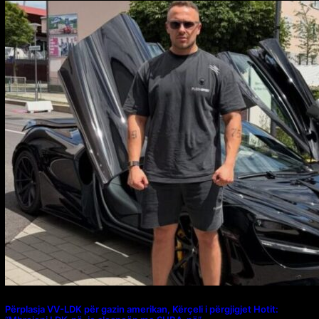
Përplasja VV-LDK për gazin amerikan, Kërçeli i përgjigjet Hotit: