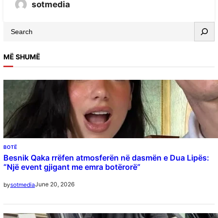
sotmedia
MË SHUMË
BOTË
Besnik Qaka rrëfen atmosferën në dasmën e Dua Lipës:
“Një event gjigant me emra botërorë”
June 20, 2026
by
sotmedia