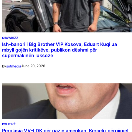
SHOWBIZZ
Ish-banori i Big Brother VIP Kosova, Eduart Kuqi ua
mbyll gojën kritikëve, publikon dëshmi për
supermakinën luksoze
June 20, 2026
by
sotmedia
POLITIKË
Përplasja VV-LDK për gazin amerikan, Kërçeli i përgjigjet