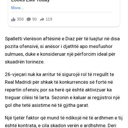
Spalletti vlerëson aftësinë e Diaz për të luajtur në disa
pozita ofensivë, si anësor i djathtë apo mesfushor
sulmues, duke e konsideruar një përforcim ideal për
skuadrën torineze.
26-vjeçari nuk ka arritur të sigurojë rol të rregullt te
Real Madridi për shkak të konkurrencës së fortë në
repartin ofensiv, por sa herë që është aktivizuar ka
treguar cilësi të larta. Sezonin e kaluar ai regjistroi një
gol dhe tetë asistime në të gjitha garat.
Një tjetër faktor që mund të ndikojë në të ardhmen e tij
është kontrata, e cila skadon verën e ardhshme. Deri