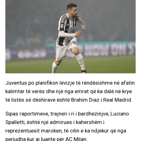
Juventus po planifikon lëvizje të rëndësishme në afatin
kalimtar të verës dhe një nga emrat që ka dalë në krye
të listës së dëshirave është Brahim Diaz i Real Madrid.
Sipas raportimeve, trajneri i ri i bardhezinjve, Luciano
Spalletti, është një admirues i kahershëm i
reprezentuesit maroken, të cilin e ka ndjekur që nga
periudha kur ai luante për AC Milan.