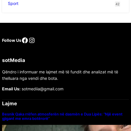
Sport
42
Follow Us
sotMedia
Qëndro i informuar me lajmet më të fundit dhe analizat më të
thelluara nga vendi dhe bota.
Email Us:
sotmediia@gmail.com
Lajme
Besnik Qaka rrëfen atmosferën në dasmën e Dua Lipës: “Një event
gjigant me emra botërorë”