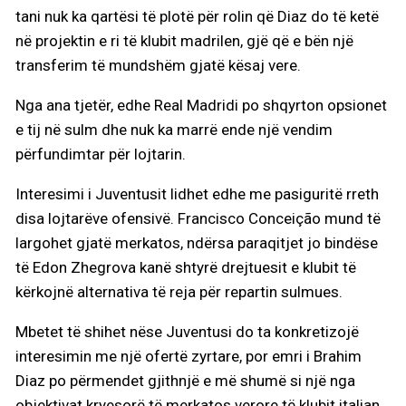
tani nuk ka qartësi të plotë për rolin që Diaz do të ketë
në projektin e ri të klubit madrilen, gjë që e bën një
transferim të mundshëm gjatë kësaj vere.
Nga ana tjetër, edhe Real Madridi po shqyrton opsionet
e tij në sulm dhe nuk ka marrë ende një vendim
përfundimtar për lojtarin.
Interesimi i Juventusit lidhet edhe me pasiguritë rreth
disa lojtarëve ofensivë. Francisco Conceição mund të
largohet gjatë merkatos, ndërsa paraqitjet jo bindëse
të Edon Zhegrova kanë shtyrë drejtuesit e klubit të
kërkojnë alternativa të reja për repartin sulmues.
Mbetet të shihet nëse Juventusi do ta konkretizojë
interesimin me një ofertë zyrtare, por emri i Brahim
Diaz po përmendet gjithnjë e më shumë si një nga
objektivat kryesorë të merkatos verore të klubit italian.