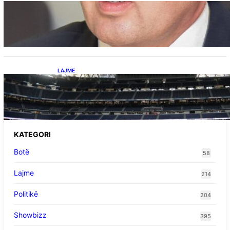
Përplasja VV-LDK për gazin amerikan,
Kërçeli i përgjigjet Hotit: “Mbrojeni LDK-në, jo
aleancën me SHBA-në”
LAJME
Ish-mesfushori i Real Madridit dhe
Argjentinës,shtrohet urgjentisht në spital pas
problemeve me zemrën, mungon në ndeshjet
e ardhshme
KATEGORI
Botë
58
Lajme
214
Politikë
204
Showbizz
395