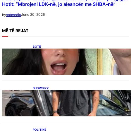
Hotit: “Mbrojeni LDK-në, jo aleancën me SHBA-në”
June 20, 2026
by
sotmedia
MË
TË REJAT
BOTË
Besnik Qaka rrëfen atmosferën në dasmën e
Dua Lipës: “Një event gjigant me emra
botërorë”
SHOWBIZZ
Ish-banori i Big Brother VIP Kosova, Eduart
Kuqi ua mbyll gojën kritikëve, publikon
dëshmi për supermakinën luksoze
POLITIKË