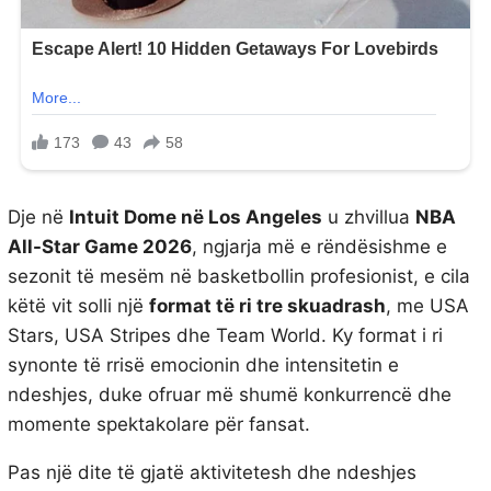
Dje në
Intuit Dome në Los Angeles
u zhvillua
NBA
All-Star Game 2026
, ngjarja më e rëndësishme e
sezonit të mesëm në basketbollin profesionist, e cila
këtë vit solli një
format të ri tre skuadrash
, me USA
Stars, USA Stripes dhe Team World. Ky format i ri
synonte të rrisë emocionin dhe intensitetin e
ndeshjes, duke ofruar më shumë konkurrencë dhe
momente spektakolare për fansat.
Pas një dite të gjatë aktivitetesh dhe ndeshjes