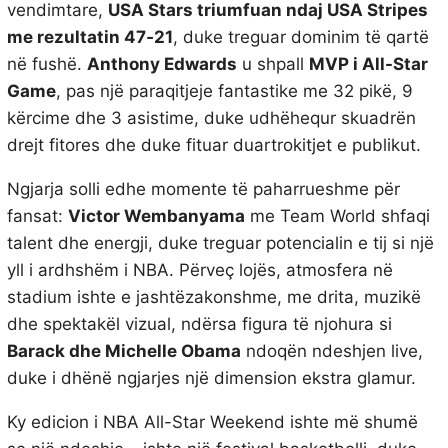
vendimtare,
USA Stars triumfuan ndaj USA Stripes
me rezultatin 47‑21
, duke treguar dominim të qartë
në fushë.
Anthony Edwards
u shpall
MVP i All-Star
Game
, pas një paraqitjeje fantastike me 32 pikë, 9
kërcime dhe 3 asistime, duke udhëhequr skuadrën
drejt fitores dhe duke fituar duartrokitjet e publikut.
Ngjarja solli edhe momente të paharrueshme për
fansat:
Victor Wembanyama
me Team World shfaqi
talent dhe energji, duke treguar potencialin e tij si një
yll i ardhshëm i NBA. Përveç lojës, atmosfera në
stadium ishte e jashtëzakonshme, me drita, muzikë
dhe spektakël vizual, ndërsa figura të njohura si
Barack dhe Michelle Obama
ndoqën ndeshjen live,
duke i dhënë ngjarjes një dimension ekstra glamur.
Ky edicion i NBA All-Star Weekend ishte më shumë