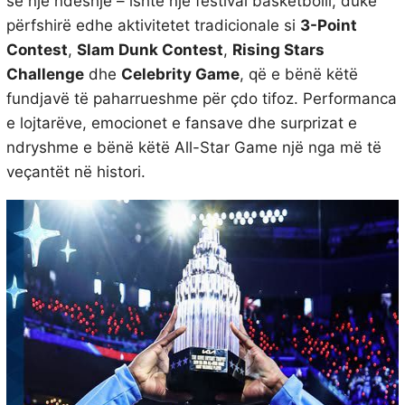
se një ndeshje – ishte një festival basketbolli, duke
përfshirë edhe aktivitetet tradicionale si
3-Point
Contest
,
Slam Dunk Contest
,
Rising Stars
Challenge
dhe
Celebrity Game
, që e bënë këtë
fundjavë të paharrueshme për çdo tifoz. Performanca
e lojtarëve, emocionet e fansave dhe surprizat e
ndryshme e bënë këtë All-Star Game një nga më të
veçantët në histori.