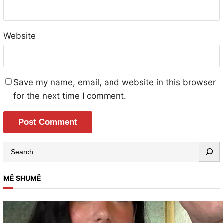
Website
Save my name, email, and website in this browser
for the next time I comment.
S
e
a
MË SHUMË
r
c
h