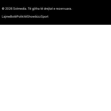
© 2026 Sotmedia. Të gjitha të drejtat e rezervuara.
Lajme
Botë
Polikitë
Showbizz
Sport