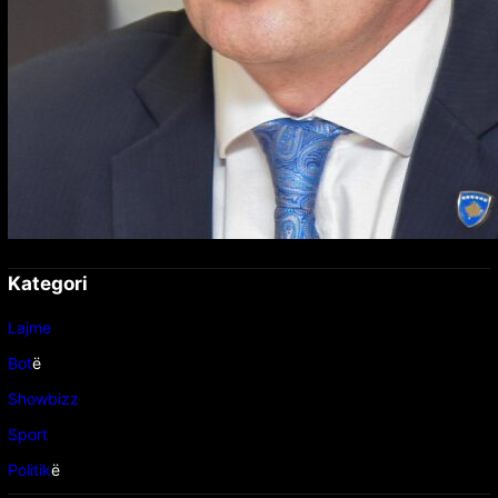
Kategori
Lajme
Bot
ë
Showbizz
Sport
Politik
ë