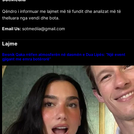
Qëndro i informuar me lajmet më të fundit dhe analizat më të
thelluara nga vendi dhe bota.
Email Us:
sotmediia@gmail.com
Lajme
Besnik Qaka rrëfen atmosferën në dasmën e Dua Lipës: “Një event
gjigant me emra botërorë”