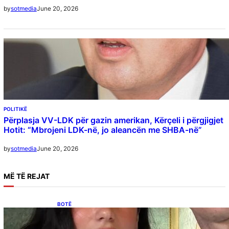
June 20, 2026
by
sotmedia
POLITIKË
Përplasja VV-LDK për gazin amerikan, Kërçeli i përgjigjet
Hotit: “Mbrojeni LDK-në, jo aleancën me SHBA-në”
June 20, 2026
by
sotmedia
MË
TË REJAT
BOTË
Besnik Qaka rrëfen atmosferën në dasmën e
Dua Lipës: “Një event gjigant me emra