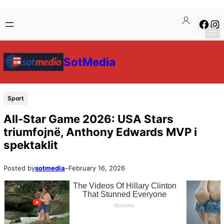
Skip
Skip
Faceb
Ins
to
to
content
content
SotMedia
Sport
All-Star Game 2026: USA Stars
triumfojnë, Anthony Edwards MVP i
spektaklit
Posted by
sotmedia
–
February 16, 2026