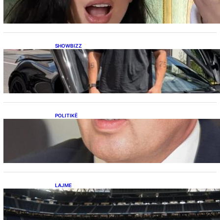
botërorë”
SHOWBIZZ
Ish-banori i Big Brother VIP Kosova, Eduart
Kuqi ua mbyll gojën kritikëve, publikon
dëshmi për supermakinën luksoze
POLITIKË
Përplasja VV-LDK për gazin amerikan,
Kërçeli i përgjigjet Hotit: “Mbrojeni LDK-në, jo
aleancën me SHBA-në”
LAJME
Ish-mesfushori i Real Madridit dhe
Argjentinës,shtrohet urgjentisht në spital pas
problemeve me zemrën, mungon në ndeshjet