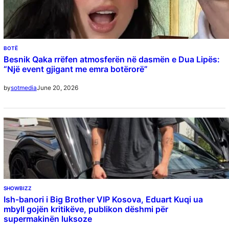
BOTË
Besnik Qaka rrëfen atmosferën në dasmën e Dua Lipës:
“Një event gjigant me emra botërorë”
June 20, 2026
by
sotmedia
SHOWBIZZ
Ish-banori i Big Brother VIP Kosova, Eduart Kuqi ua
mbyll gojën kritikëve, publikon dëshmi për
supermakinën luksoze