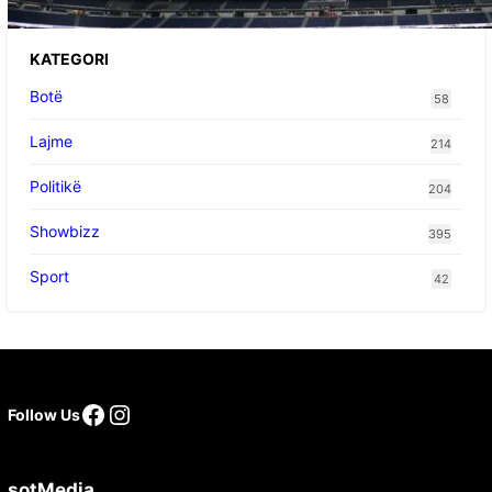
e ardhshme
KATEGORI
Botë
58
Lajme
214
Politikë
204
Showbizz
395
Sport
42
Facebook
Instagram
Follow Us
sotMedia