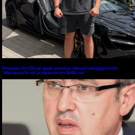
Përplasja VV-LDK për gazin amerikan, Kërçeli i përgjigjet Hotit:
“Mbrojeni LDK-në, jo aleancën me SHBA-në”