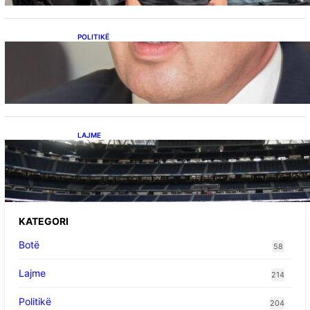
POLITIKË
Përplasja VV-LDK për gazin amerikan,
Kërçeli i përgjigjet Hotit: “Mbrojeni LDK-në, jo
aleancën me SHBA-në”
LAJME
Ish-mesfushori i Real Madridit dhe
Argjentinës,shtrohet urgjentisht në spital pas
problemeve me zemrën, mungon në ndeshjet
e ardhshme
KATEGORI
Botë
58
Lajme
214
Politikë
204