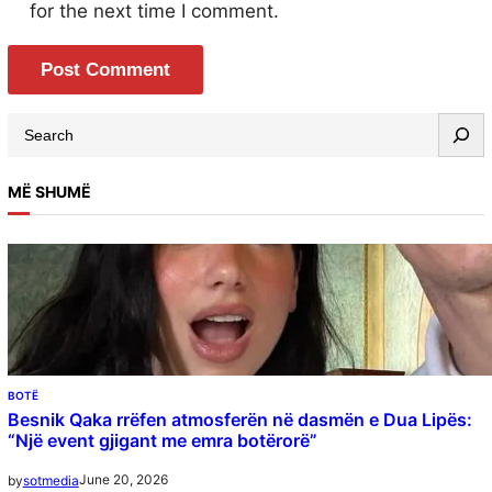
for the next time I comment.
MË SHUMË
BOTË
Besnik Qaka rrëfen atmosferën në dasmën e Dua Lipës:
“Një event gjigant me emra botërorë”
June 20, 2026
by
sotmedia