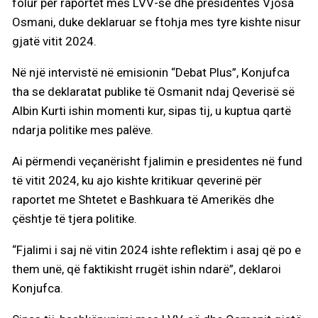
folur për raportet mes LVV-së dhe presidentes Vjosa
Osmani, duke deklaruar se ftohja mes tyre kishte nisur
gjatë vitit 2024.
Në një intervistë në emisionin “Debat Plus”, Konjufca
tha se deklaratat publike të Osmanit ndaj Qeverisë së
Albin Kurti ishin momenti kur, sipas tij, u kuptua qartë
ndarja politike mes palëve.
Ai përmendi veçanërisht fjalimin e presidentes në fund
të vitit 2024, ku ajo kishte kritikuar qeverinë për
raportet me Shtetet e Bashkuara të Amerikës dhe
çështje të tjera politike.
“Fjalimi i saj në vitin 2024 ishte reflektim i asaj që po e
them unë, që faktikisht rrugët ishin ndarë”, deklaroi
Konjufca.