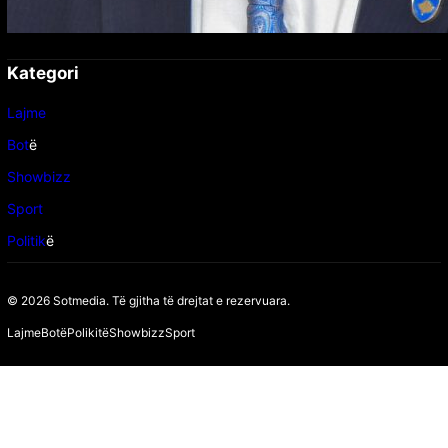
Kategori
Lajme
Bot
ë
Showbizz
Sport
Politik
ë
© 2026 Sotmedia. Të gjitha të drejtat e rezervuara.
Lajme
Botë
Polikitë
Showbizz
Sport