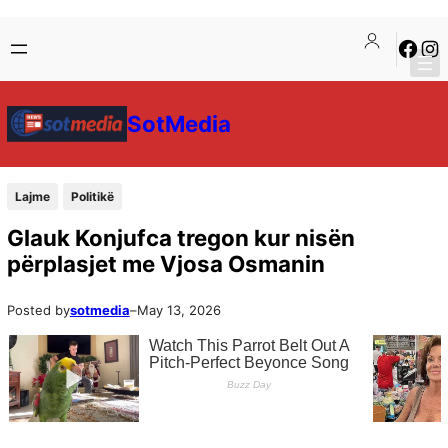
SotMedia
Lajme
Politikë
Glauk Konjufca tregon kur nisën
përplasjet me Vjosa Osmanin
Posted by
sotmedia
–
May 13, 2026