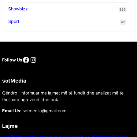
Showbizz
395
Sport
42
Follow Us
sotMedia
Qëndro i informuar me lajmet më të fundit dhe analizat më të
thelluara nga vendi dhe bota.
Email Us:
sotmediia@gmail.com
Lajme
Besnik Qaka rrëfen atmosferën në dasmën e Dua Lipës: “Një event