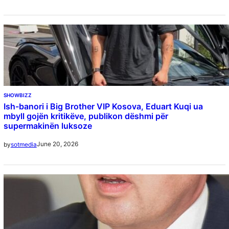
SHOWBIZZ
Ish-banori i Big Brother VIP Kosova, Eduart Kuqi ua
mbyll gojën kritikëve, publikon dëshmi për
supermakinën luksoze
June 20, 2026
by
sotmedia