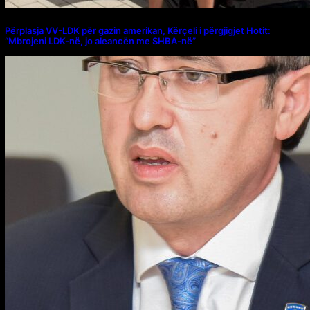
Përplasja VV-LDK për gazin amerikan, Kërçeli i përgjigjet Hotit:
“Mbrojeni LDK-në, jo aleancën me SHBA-në”