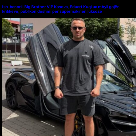
Ish-banori i Big Brother VIP Kosova, Eduart Kuqi ua mbyll gojën
kritikëve, publikon dëshmi për supermakinën luksoze