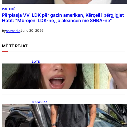
POLITIKË
Përplasja VV-LDK për gazin amerikan, Kërçeli i përgjigjet
Hotit: “Mbrojeni LDK-në, jo aleancën me SHBA-në”
June 20, 2026
by
sotmedia
MË
TË REJAT
BOTË
Besnik Qaka rrëfen atmosferën në dasmën e
Dua Lipës: “Një event gjigant me emra
botërorë”
SHOWBIZZ
Ish-banori i Big Brother VIP Kosova, Eduart
Kuqi ua mbyll gojën kritikëve, publikon
dëshmi për supermakinën luksoze