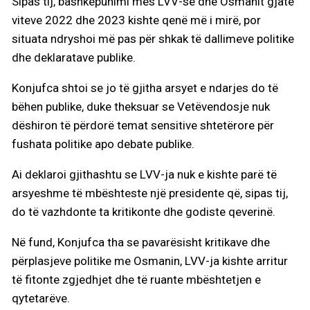
Sipas tij, bashkëpunimi mes LVV-së dhe Osmanit gjatë
viteve 2022 dhe 2023 kishte qenë më i mirë, por
situata ndryshoi më pas për shkak të dallimeve politike
dhe deklaratave publike.
Konjufca shtoi se jo të gjitha arsyet e ndarjes do të
bëhen publike, duke theksuar se Vetëvendosje nuk
dëshiron të përdorë temat sensitive shtetërore për
fushata politike apo debate publike.
Ai deklaroi gjithashtu se LVV-ja nuk e kishte parë të
arsyeshme të mbështeste një presidente që, sipas tij,
do të vazhdonte ta kritikonte dhe godiste qeverinë.
Në fund, Konjufca tha se pavarësisht kritikave dhe
përplasjeve politike me Osmanin, LVV-ja kishte arritur
të fitonte zgjedhjet dhe të ruante mbështetjen e
qytetarëve.