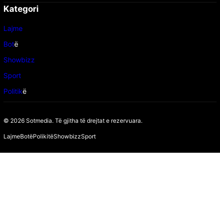
Kategori
Lajme
Bot
ë
Showbizz
Sport
Politik
ë
© 2026 Sotmedia. Të gjitha të drejtat e rezervuara.
Lajme
Botë
Polikitë
Showbizz
Sport