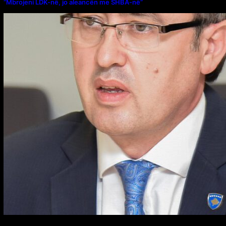
“Mbrojeni LDK-në, jo aleancën me SHBA-në”