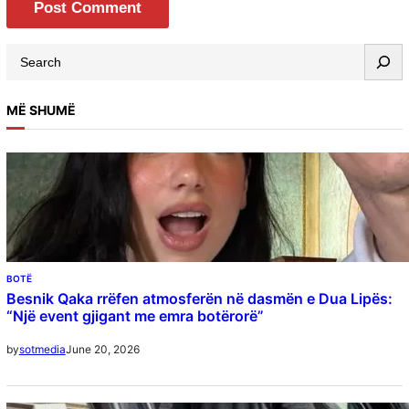
MË SHUMË
BOTË
Besnik Qaka rrëfen atmosferën në dasmën e Dua Lipës:
“Një event gjigant me emra botërorë”
June 20, 2026
by
sotmedia