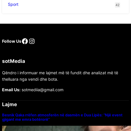
Sport
42
Follow Us
sotMedia
Qëndro i informuar me lajmet më të fundit dhe analizat më të
thelluara nga vendi dhe bota.
Email Us:
sotmediia@gmail.com
Lajme
Besnik Qaka rrëfen atmosferën në dasmën e Dua Lipës: “Një event
gjigant me emra botërorë”