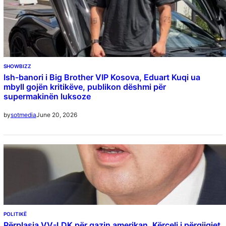
SHOWBIZZ
Ish-banori i Big Brother VIP Kosova, Eduart Kuqi ua
mbyll gojën kritikëve, publikon dëshmi për
supermakinën luksoze
June 20, 2026
by
sotmedia
POLITIKË
Përplasja VV-LDK për gazin amerikan, Kërçeli i përgjigjet