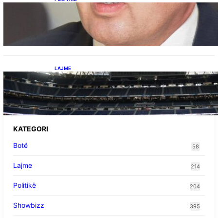
Përplasja VV-LDK për gazin amerikan,
Kërçeli i përgjigjet Hotit: “Mbrojeni LDK-në, jo
aleancën me SHBA-në”
LAJME
Ish-mesfushori i Real Madridit dhe
Argjentinës,shtrohet urgjentisht në spital pas
problemeve me zemrën, mungon në ndeshjet
e ardhshme
KATEGORI
Botë
58
Lajme
214
Politikë
204
Showbizz
395