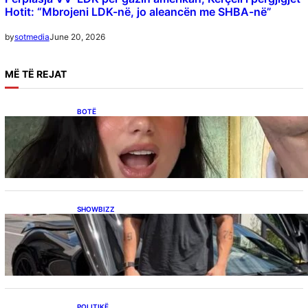
Hotit: “Mbrojeni LDK-në, jo aleancën me SHBA-në”
June 20, 2026
by
sotmedia
MË
TË REJAT
BOTË
Besnik Qaka rrëfen atmosferën në dasmën e
Dua Lipës: “Një event gjigant me emra
botërorë”
SHOWBIZZ
Ish-banori i Big Brother VIP Kosova, Eduart
Kuqi ua mbyll gojën kritikëve, publikon
dëshmi për supermakinën luksoze
POLITIKË