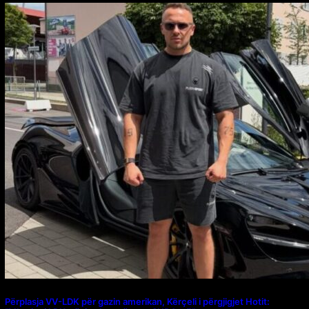
Përplasja VV-LDK për gazin amerikan, Kërçeli i përgjigjet Hotit: