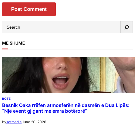
MË SHUMË
BOTË
Besnik Qaka rrëfen atmosferën në dasmën e Dua Lipës:
“Një event gjigant me emra botërorë”
June 20, 2026
by
sotmedia