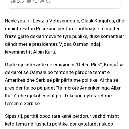
Nënkryetari i Lëvizja Vetëvendosje, Glauk Konjufca, dhe
ministri Faton Peci kanë përdorur pothuajse të njëjtën
frazë gjatë deklarimeve të tyre publike, duke komentuar
qëndrimet e presidentes Vjosa Osmani ndaj
kryeministrit Albin Kurti.
Gjatë një interviste në emisionin “Debat Plus”, Konjufca
deklaroi se Osmani po tenton të përdorë temat e
Amerikës dhe Serbisë për përfitime politike. Ai tha se
presidentja po përpiqet “ta mbrojë Amerikën nga Albin
Kurti” dhe njëkohësisht po i frikëson qytetarët me
temën e Serbisë.
Sipas tij, partitë opozitare kanë përdorur vazhdimisht
këto tema në fushata politike, por qytetarët nuk po