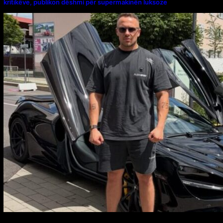
kritikëve, publikon dëshmi për supermakinën luksoze