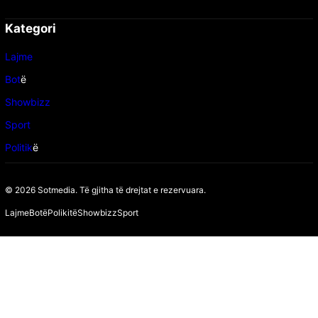
Kategori
Lajme
Bot
ë
Showbizz
Sport
Politik
ë
© 2026 Sotmedia. Të gjitha të drejtat e rezervuara.
Lajme
Botë
Polikitë
Showbizz
Sport