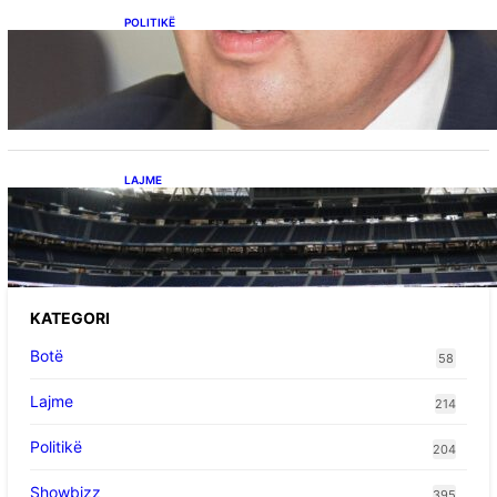
POLITIKË
Përplasja VV-LDK për gazin amerikan,
Kërçeli i përgjigjet Hotit: “Mbrojeni LDK-në, jo
aleancën me SHBA-në”
LAJME
Ish-mesfushori i Real Madridit dhe
Argjentinës,shtrohet urgjentisht në spital pas
problemeve me zemrën, mungon në ndeshjet
e ardhshme
KATEGORI
Botë
58
Lajme
214
Politikë
204
Showbizz
395