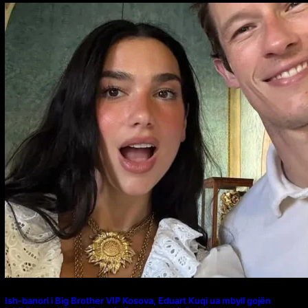
Ish-banori i Big Brother VIP Kosova, Eduart Kuqi ua mbyll gojën