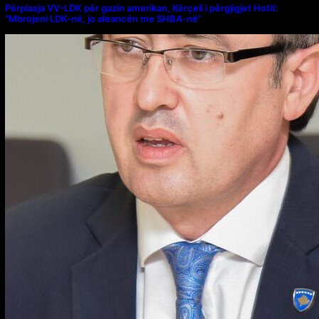
Përplasja VV-LDK për gazin amerikan, Kërçeli i përgjigjet Hotit:
“Mbrojeni LDK-në, jo aleancën me SHBA-në”