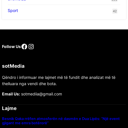
Sport
42
Follow Us
sotMedia
Qëndro i informuar me lajmet më të fundit dhe analizat më të
thelluara nga vendi dhe bota.
Email Us:
sotmediia@gmail.com
Lajme
Besnik Qaka rrëfen atmosferën në dasmën e Dua Lipës: “Një event
gjigant me emra botërorë”