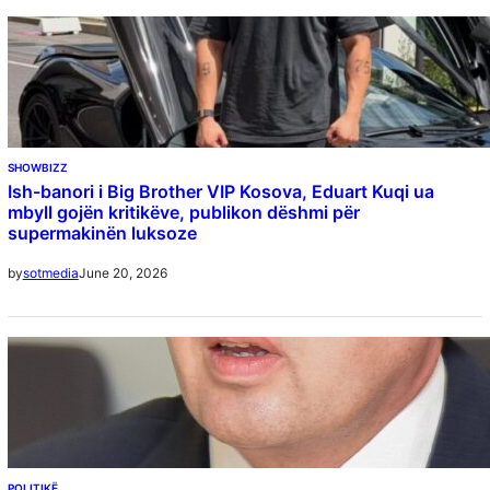
SHOWBIZZ
Ish-banori i Big Brother VIP Kosova, Eduart Kuqi ua
mbyll gojën kritikëve, publikon dëshmi për
supermakinën luksoze
June 20, 2026
by
sotmedia
POLITIKË