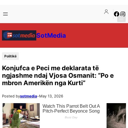
SotMedia
Politikë
Konjufca e Peci me deklarata të
ngjashme ndaj Vjosa Osmanit: “Po e
mbron Amerikën nga Kurti”
Posted by
sotmedia
–
May 13, 2026