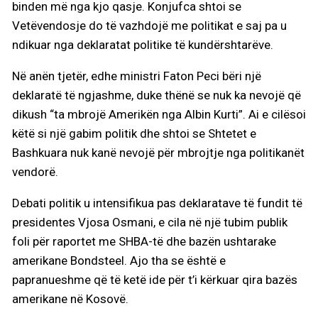
binden më nga kjo qasje. Konjufca shtoi se
Vetëvendosje do të vazhdojë me politikat e saj pa u
ndikuar nga deklaratat politike të kundërshtarëve.
Në anën tjetër, edhe ministri Faton Peci bëri një
deklaratë të ngjashme, duke thënë se nuk ka nevojë që
dikush “ta mbrojë Amerikën nga Albin Kurti”. Ai e cilësoi
këtë si një gabim politik dhe shtoi se Shtetet e
Bashkuara nuk kanë nevojë për mbrojtje nga politikanët
vendorë.
Debati politik u intensifikua pas deklaratave të fundit të
presidentes Vjosa Osmani, e cila në një tubim publik
foli për raportet me SHBA-të dhe bazën ushtarake
amerikane Bondsteel. Ajo tha se është e
papranueshme që të ketë ide për t’i kërkuar qira bazës
amerikane në Kosovë.