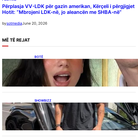
Përplasja VV-LDK për gazin amerikan, Kërçeli i përgjigjet
Hotit: “Mbrojeni LDK-në, jo aleancën me SHBA-në”
June 20, 2026
by
sotmedia
MË
TË REJAT
BOTË
Besnik Qaka rrëfen atmosferën në dasmën e
Dua Lipës: “Një event gjigant me emra
botërorë”
SHOWBIZZ
Ish-banori i Big Brother VIP Kosova, Eduart
Kuqi ua mbyll gojën kritikëve, publikon
dëshmi për supermakinën luksoze