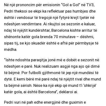
Në një prononcim për emisionin “Gol a Gol” në TV3,
Pedri theksoi se ekipi ka reflektuar pas humbjes dhe
është i vendosur të tregojë një fytyrë krejt tjetër në
ndeshjen vendimtare. Ai rikujtoi se sezonin e kaluar,
ndaj të njëjtit kundërshtar, Barcelona kishte arritur të
shënonte katër gola brenda 70 minutave – dëshmi,
sipas tij, se kjo skuadër është e aftë për përmbysje të
mëdha.
“Ishte ndoshta paraqitja jonë më e dobët e sezonit në
ndeshjen e parë. Nuk realizuam asgjë nga ajo që dimë
të bëjmë. Por futbolli gjithmonë të jep një mundësi të
dytë. E kemi bërë më parë ndaj të njëjtit rival dhe mund
ta bëjmë sërish. Nëse ka një ekip që mund t’i ‘shkrijë’
katër gola, ai është Barcelona”, deklaroi ai.
Pedri vuri në pah edhe energjinë dhe guximin e