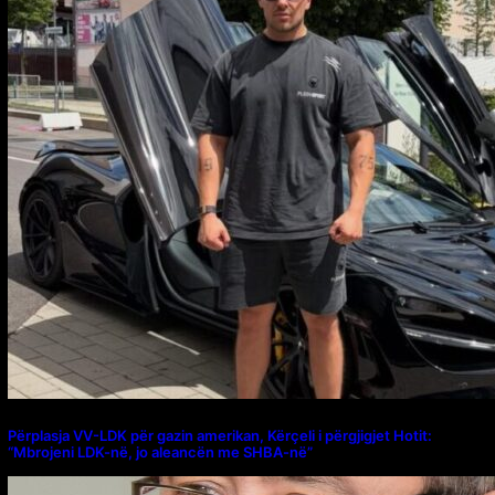
Përplasja VV-LDK për gazin amerikan, Kërçeli i përgjigjet Hotit:
“Mbrojeni LDK-në, jo aleancën me SHBA-në”