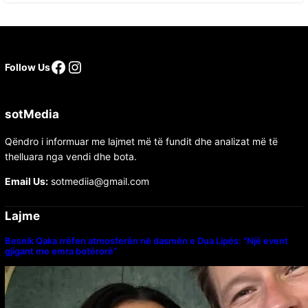
Follow Us
sotMedia
Qëndro i informuar me lajmet më të fundit dhe analizat më të
thelluara nga vendi dhe bota.
Email Us:
sotmediia@gmail.com
Lajme
Besnik Qaka rrëfen atmosferën në dasmën e Dua Lipës: “Një event
gjigant me emra botërorë”