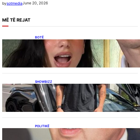
June 20, 2026
by
sotmedia
MË
TË REJAT
BOTË
Besnik Qaka rrëfen atmosferën në dasmën e
Dua Lipës: “Një event gjigant me emra
botërorë”
SHOWBIZZ
Ish-banori i Big Brother VIP Kosova, Eduart
Kuqi ua mbyll gojën kritikëve, publikon
dëshmi për supermakinën luksoze
POLITIKË
Përplasja VV-LDK për gazin amerikan,
Kërçeli i përgjigjet Hotit: “Mbrojeni LDK-në, jo