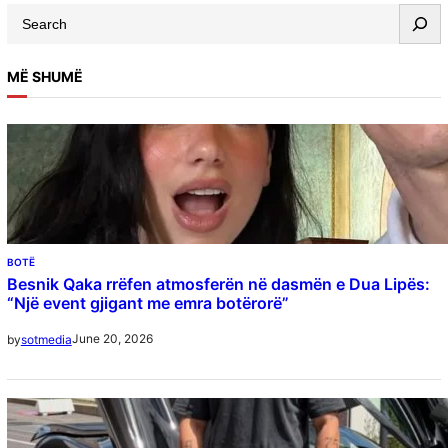
MË SHUMË
BOTË
Besnik Qaka rrëfen atmosferën në dasmën e Dua Lipës:
“Një event gjigant me emra botërorë”
June 20, 2026
by
sotmedia