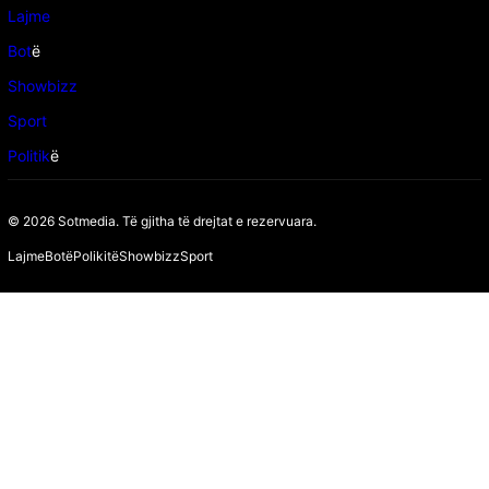
Lajme
Bot
ë
Showbizz
Sport
Politik
ë
© 2026 Sotmedia. Të gjitha të drejtat e rezervuara.
Lajme
Botë
Polikitë
Showbizz
Sport