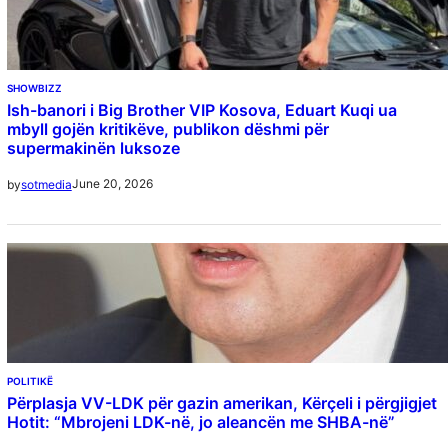
SHOWBIZZ
Ish-banori i Big Brother VIP Kosova, Eduart Kuqi ua
mbyll gojën kritikëve, publikon dëshmi për
supermakinën luksoze
June 20, 2026
by
sotmedia
POLITIKË
Përplasja VV-LDK për gazin amerikan, Kërçeli i përgjigjet
Hotit: “Mbrojeni LDK-në, jo aleancën me SHBA-në”