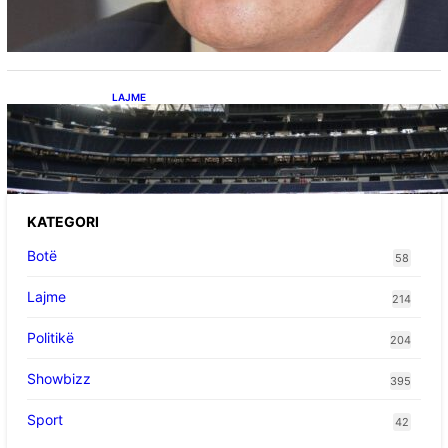
aleancën me SHBA-në”
LAJME
Ish-mesfushori i Real Madridit dhe
Argjentinës,shtrohet urgjentisht në spital pas
problemeve me zemrën, mungon në ndeshjet
e ardhshme
KATEGORI
Botë
58
Lajme
214
Politikë
204
Showbizz
395
Sport
42