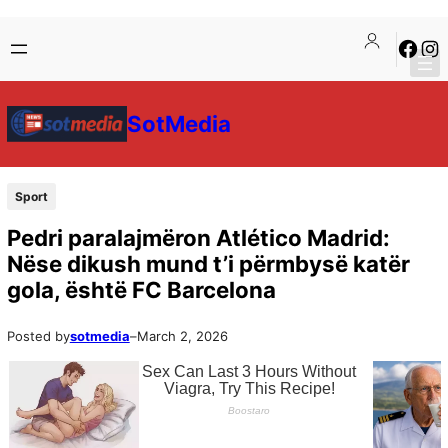
SotMedia
Sport
Pedri paralajmëron Atlético Madrid:
Nëse dikush mund t’i përmbysë katër
gola, është FC Barcelona
Posted by
sotmedia
–
March 2, 2026