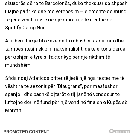
skuadrës së re të Barcelonës, duke theksuar se shpesh
luajnë pa frikë dhe me vetëbesim – elemente që mund
të jenë vendimtare në një mbrëmje të madhe në
Spotify Camp Nou.
Ai u bëri thirrje tifozëve që ta mbushin stadiumin dhe
ta mbështesin ekipin maksimalisht, duke e konsideruar
përkrahjen e tyre si faktor kyç për një rikthim të
mundshëm.
Sfida ndaj Atleticos pritet të jetë një nga testet më të
vështira të sezonit për “Blaugrana”, por mesfushori
spanjoll dhe bashkëlojtarët e tij janë të vendosur të
luftojnë deri në fund për një vend në finalen e Kupës së
Mbretit.