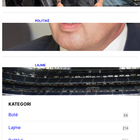
POLITIKË
Përplasja VV-LDK për gazin amerikan,
Kërçeli i përgjigjet Hotit: “Mbrojeni LDK-në, jo
aleancën me SHBA-në”
LAJME
Ish-mesfushori i Real Madridit dhe
Argjentinës,shtrohet urgjentisht në spital pas
problemeve me zemrën, mungon në ndeshjet
e ardhshme
KATEGORI
Botë
58
Lajme
214