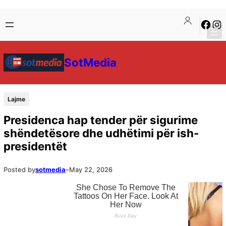
SotMedia
Lajme
Presidenca hap tender për sigurime
shëndetësore dhe udhëtimi për ish-
presidentët
Posted by
sotmedia
–
May 22, 2026