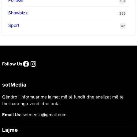
Politikë
204
Showbizz
395
Sport
42
Follow Us
sotMedia
Qëndro i informuar me lajmet më të fundit dhe analizat më të
thelluara nga vendi dhe bota.
Email Us:
sotmediia@gmail.com
Lajme