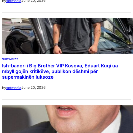
June 20, 2026
by
sotmedia
SHOWBIZZ
Ish-banori i Big Brother VIP Kosova, Eduart Kuqi ua
mbyll gojën kritikëve, publikon dëshmi për
supermakinën luksoze
June 20, 2026
by
sotmedia