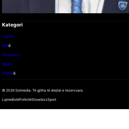
Kategori
Lajme
Bot
ë
Showbizz
Sport
Politik
ë
© 2026 Sotmedia. Të gjitha të drejtat e rezervuara.
Lajme
Botë
Polikitë
Showbizz
Sport