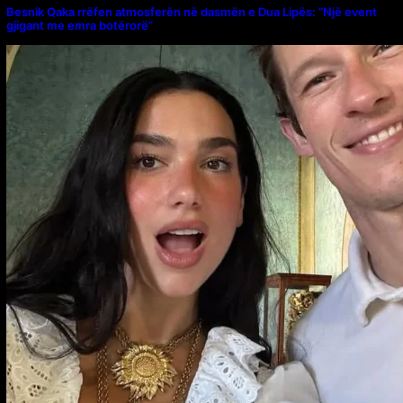
Besnik Qaka rrëfen atmosferën në dasmën e Dua Lipës: “Një event
gjigant me emra botërorë”