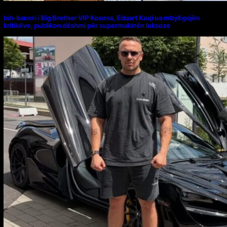
Ish-banori i Big Brother VIP Kosova, Eduart Kuqi ua mbyll gojën
kritikëve, publikon dëshmi për supermakinën luksoze