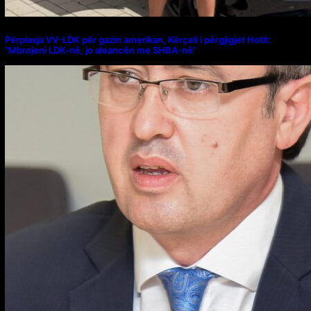
Përplasja VV-LDK për gazin amerikan, Kërçeli i përgjigjet Hotit:
“Mbrojeni LDK-në, jo aleancën me SHBA-në”