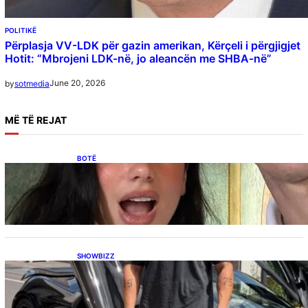
POLITIKË
Përplasja VV-LDK për gazin amerikan, Kërçeli i përgjigjet
Hotit: “Mbrojeni LDK-në, jo aleancën me SHBA-në”
June 20, 2026
by
sotmedia
MË
TË REJAT
BOTË
Besnik Qaka rrëfen atmosferën në dasmën e
Dua Lipës: “Një event gjigant me emra
botërorë”
SHOWBIZZ
Ish-banori i Big Brother VIP Kosova, Eduart
Kuqi ua mbyll gojën kritikëve, publikon
dëshmi për supermakinën luksoze