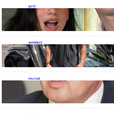
BOTË
Besnik Qaka rrëfen atmosferën në dasmën e
Dua Lipës: “Një event gjigant me emra
botërorë”
SHOWBIZZ
Ish-banori i Big Brother VIP Kosova, Eduart
Kuqi ua mbyll gojën kritikëve, publikon
dëshmi për supermakinën luksoze
POLITIKË
Përplasja VV-LDK për gazin amerikan,
Kërçeli i përgjigjet Hotit: “Mbrojeni LDK-në, jo
aleancën me SHBA-në”