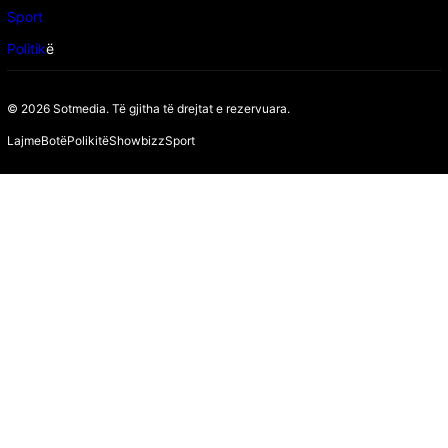
Sport
Politik
ë
© 2026 Sotmedia. Të gjitha të drejtat e rezervuara.
Lajme
Botë
Polikitë
Showbizz
Sport