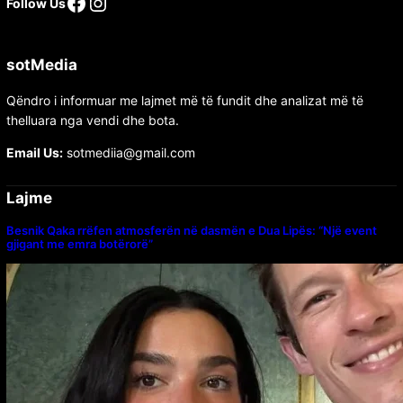
Follow Us
sotMedia
Qëndro i informuar me lajmet më të fundit dhe analizat më të
thelluara nga vendi dhe bota.
Email Us:
sotmediia@gmail.com
Lajme
Besnik Qaka rrëfen atmosferën në dasmën e Dua Lipës: “Një event
gjigant me emra botërorë”