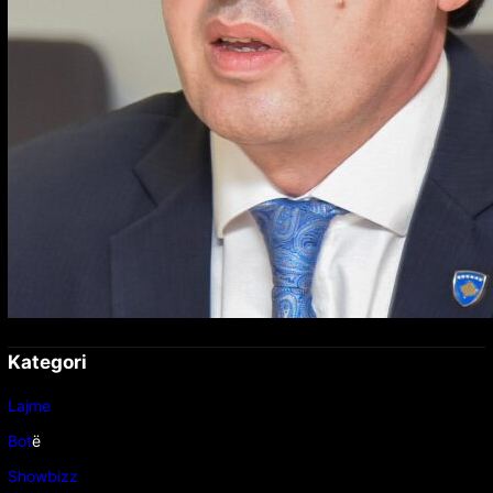
Kategori
Lajme
Bot
ë
Showbizz