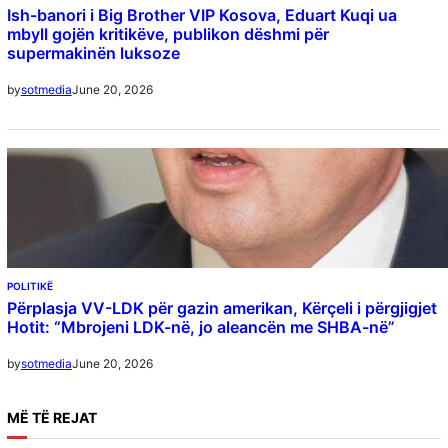
Ish-banori i Big Brother VIP Kosova, Eduart Kuqi ua
mbyll gojën kritikëve, publikon dëshmi për
supermakinën luksoze
June 20, 2026
by
sotmedia
POLITIKË
Përplasja VV-LDK për gazin amerikan, Kërçeli i përgjigjet
Hotit: “Mbrojeni LDK-në, jo aleancën me SHBA-në”
June 20, 2026
by
sotmedia
MË
TË REJAT