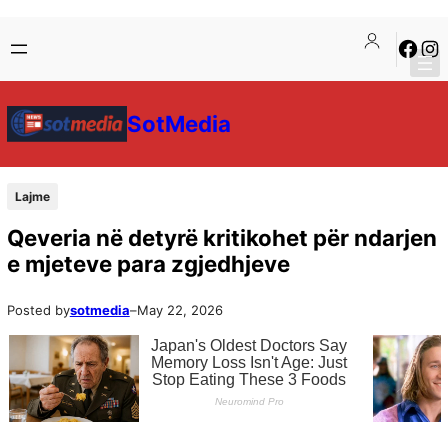
SotMedia
Lajme
Qeveria në detyrë kritikohet për ndarjen
e mjeteve para zgjedhjeve
Posted by
sotmedia
–
May 22, 2026