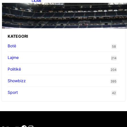
LAJME
Ish-mesfushori i Real Madridit dhe
Argjentinës,shtrohet urgjentisht në spital pas
problemeve me zemrën, mungon në ndeshjet
e ardhshme
KATEGORI
Botë
58
Lajme
214
Politikë
204
Showbizz
395
Sport
42