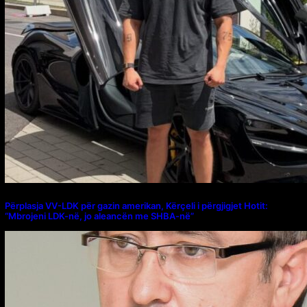
Përplasja VV-LDK për gazin amerikan, Kërçeli i përgjigjet Hotit:
“Mbrojeni LDK-në, jo aleancën me SHBA-në”