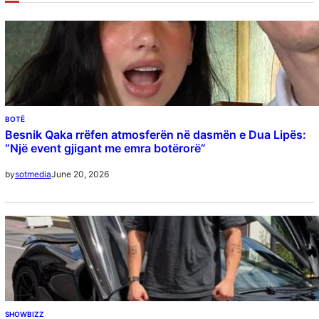
BOTË
Besnik Qaka rrëfen atmosferën në dasmën e Dua Lipës:
“Një event gjigant me emra botërorë”
June 20, 2026
by
sotmedia
SHOWBIZZ