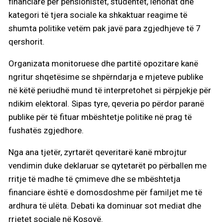
financiare për pensionistët, studentët, lehonat dhe
kategori të tjera sociale ka shkaktuar reagime të
shumta politike vetëm pak javë para zgjedhjeve të 7
qershorit.
Organizata monitoruese dhe partitë opozitare kanë
ngritur shqetësime se shpërndarja e mjeteve publike
në këtë periudhë mund të interpretohet si përpjekje për
ndikim elektoral. Sipas tyre, qeveria po përdor paranë
publike për të fituar mbështetje politike në prag të
fushatës zgjedhore.
Nga ana tjetër, zyrtarët qeveritarë kanë mbrojtur
vendimin duke deklaruar se qytetarët po përballen me
rritje të madhe të çmimeve dhe se mbështetja
financiare është e domosdoshme për familjet me të
ardhura të ulëta. Debati ka dominuar sot mediat dhe
rrjetet sociale në Kosovë.