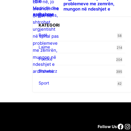
problemeve me zemrën,
mungon në ndeshjet e
ardhshme
KATEGORI
Botë
58
Lajme
214
Politikë
204
Showbizz
395
Sport
42
Fac
I
Follow Us