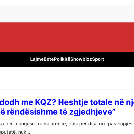
Lajme
Botë
Polikitë
Showbizz
Sport
dodh me KQZ? Heshtje totale në n
të rëndësishme të zgjedhjeve”
ika për mungesë transparence, pasi për disa orë pas hapjes
deputetë, nuk…