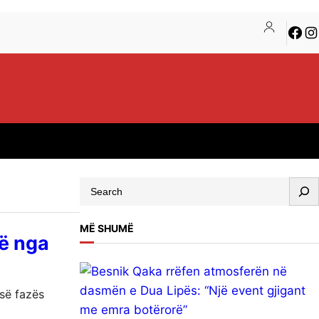
Face
In
S
e
a
MË SHUMË
jë nga
r
c
h
 së fazës