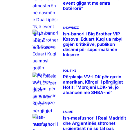
event gjigant me emra
botërorë”
SHOWBIZZ
Ish-banori i Big Brother VIP
Kosova, Eduart Kuqi ua mbyll
gojën kritikëve, publikon
dëshmi për supermakinën
luksoze
POLITIKË
Përplasja VV-LDK për gazin
amerikan, Kërçeli i përgjigjet
Hotit: “Mbrojeni LDK-në, jo
aleancën me SHBA-në”
LAJME
Ish-mesfushori i Real Madridit
dhe Argjentinës,shtrohet
urgjentisht në spital pas