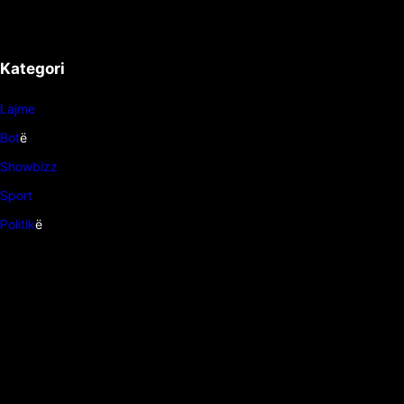
Kategori
Lajme
Bot
ë
Showbizz
Sport
Politik
ë