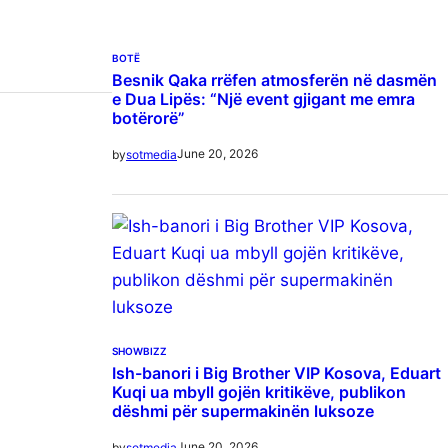
BOTË
Besnik Qaka rrëfen atmosferën në dasmën
e Dua Lipës: “Një event gjigant me emra
botërorë”
June 20, 2026
by
sotmedia
SHOWBIZZ
Ish-banori i Big Brother VIP Kosova, Eduart
Kuqi ua mbyll gojën kritikëve, publikon
dëshmi për supermakinën luksoze
June 20, 2026
by
sotmedia