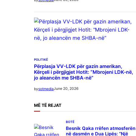
POLITIKË
Përplasja VV-LDK për gazin amerikan,
Kërçeli i përgjigjet Hotit: “Mbrojeni LDK-në,
jo aleancën me SHBA-në”
June 20, 2026
by
sotmedia
MË
TË REJAT
BOTË
Besnik Qaka rrëfen atmosferën
në dasmën e Dua Lipës: “Një