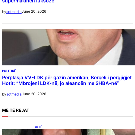
supermakinën luksoze
June 20, 2026
by
sotmedia
POLITIKË
Përplasja VV-LDK për gazin amerikan, Kërçeli i përgjigjet
Hotit: “Mbrojeni LDK-në, jo aleancën me SHBA-në”
June 20, 2026
by
sotmedia
MË
TË REJAT
BOTË
Besnik Qaka rrëfen atmosferën në dasmën e