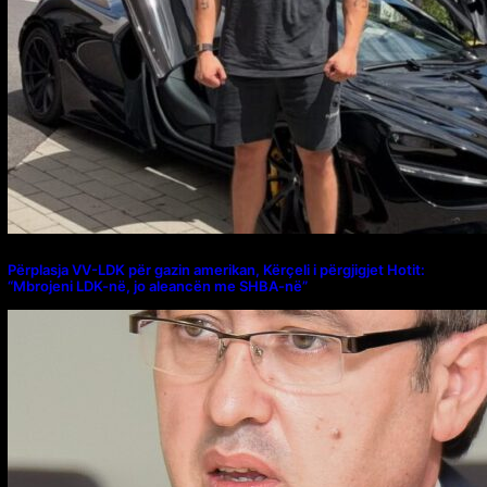
Përplasja VV-LDK për gazin amerikan, Kërçeli i përgjigjet Hotit:
“Mbrojeni LDK-në, jo aleancën me SHBA-në”