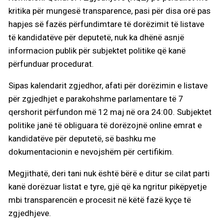
kritika për mungesë transparence, pasi për disa orë pas
hapjes së fazës përfundimtare të dorëzimit të listave
të kandidatëve për deputetë, nuk ka dhënë asnjë
informacion publik për subjektet politike që kanë
përfunduar procedurat.
Sipas kalendarit zgjedhor, afati për dorëzimin e listave
për zgjedhjet e parakohshme parlamentare të 7
qershorit përfundon më 12 maj në ora 24:00. Subjektet
politike janë të obliguara të dorëzojnë online emrat e
kandidatëve për deputetë, së bashku me
dokumentacionin e nevojshëm për certifikim.
Megjithatë, deri tani nuk është bërë e ditur se cilat parti
kanë dorëzuar listat e tyre, gjë që ka ngritur pikëpyetje
mbi transparencën e procesit në këtë fazë kyçe të
zgjedhjeve.