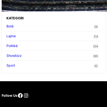
problemeve me zemrën, mungon në ndeshjet
e ardhshme
KATEGORI
Botë
58
Lajme
214
Politikë
204
Showbizz
395
Sport
42
Follow Us