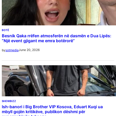
BOTË
Besnik Qaka rrëfen atmosferën në dasmën e Dua Lipës:
“Një event gjigant me emra botërorë”
June 20, 2026
by
sotmedia
SHOWBIZZ
Ish-banori i Big Brother VIP Kosova, Eduart Kuqi ua
mbyll gojën kritikëve, publikon dëshmi për