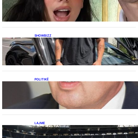
Dua Lipës: “Një event gjigant me emra
botërorë”
SHOWBIZZ
Ish-banori i Big Brother VIP Kosova, Eduart
Kuqi ua mbyll gojën kritikëve, publikon
dëshmi për supermakinën luksoze
POLITIKË
Përplasja VV-LDK për gazin amerikan,
Kërçeli i përgjigjet Hotit: “Mbrojeni LDK-në, jo
aleancën me SHBA-në”
LAJME
Ish-mesfushori i Real Madridit dhe
Argjentinës,shtrohet urgjentisht në spital pas