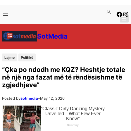
SotMedia
Lajme
Politikë
“Çka po ndodh me KQZ? Heshtje totale
në një nga fazat më të rëndësishme të
zgjedhjeve”
Posted by
sotmedia
–
May 12, 2026