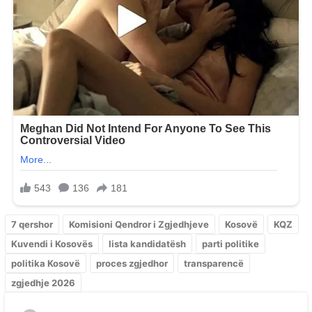
7 qershor
Komisioni Qendror i Zgjedhjeve
Kosovë
KQZ
Kuvendi i Kosovës
lista kandidatësh
parti politike
politika Kosovë
proces zgjedhor
transparencë
zgjedhje 2026