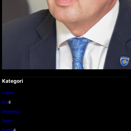
Kategori
Lajme
Bot
ë
Showbizz
Sport
Politik
ë