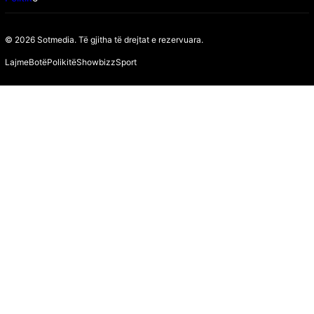
© 2026 Sotmedia. Të gjitha të drejtat e rezervuara.
Lajme
Botë
Polikitë
Showbizz
Sport