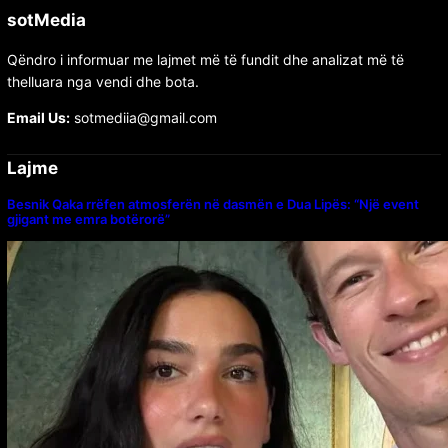
sotMedia
Qëndro i informuar me lajmet më të fundit dhe analizat më të
thelluara nga vendi dhe bota.
Email Us:
sotmediia@gmail.com
Lajme
Besnik Qaka rrëfen atmosferën në dasmën e Dua Lipës: “Një event
gjigant me emra botërorë”