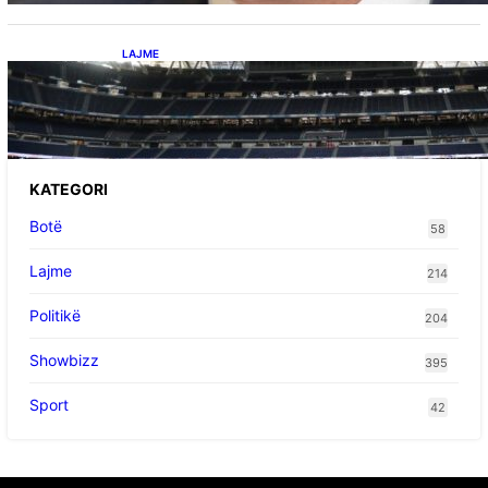
LAJME
Ish-mesfushori i Real Madridit dhe
Argjentinës,shtrohet urgjentisht në spital pas
problemeve me zemrën, mungon në ndeshjet
e ardhshme
KATEGORI
Botë
58
Lajme
214
Politikë
204
Showbizz
395
Sport
42