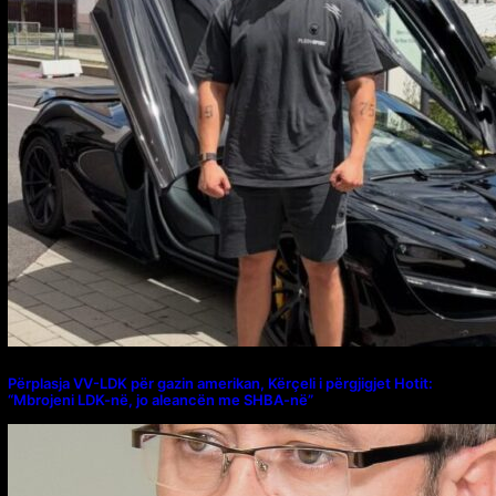
Përplasja VV-LDK për gazin amerikan, Kërçeli i përgjigjet Hotit:
“Mbrojeni LDK-në, jo aleancën me SHBA-në”