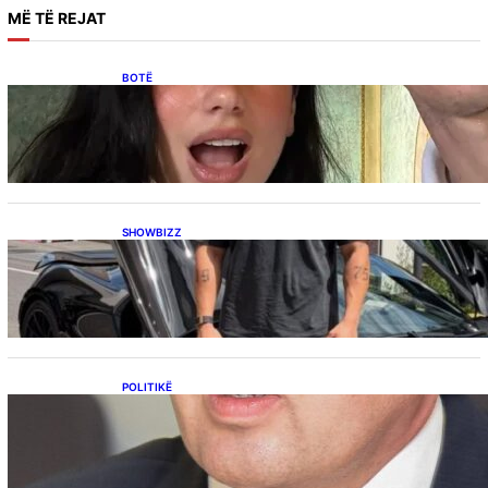
MË
TË REJAT
BOTË
Besnik Qaka rrëfen atmosferën në dasmën e
Dua Lipës: “Një event gjigant me emra
botërorë”
SHOWBIZZ
Ish-banori i Big Brother VIP Kosova, Eduart
Kuqi ua mbyll gojën kritikëve, publikon
dëshmi për supermakinën luksoze
POLITIKË
Përplasja VV-LDK për gazin amerikan,
Kërçeli i përgjigjet Hotit: “Mbrojeni LDK-në, jo
aleancën me SHBA-në”