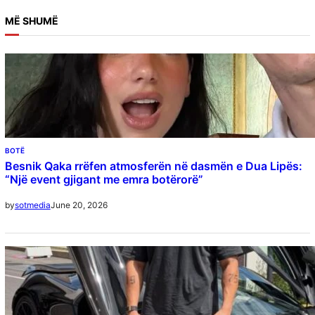
a
MË SHUMË
r
c
h
BOTË
Besnik Qaka rrëfen atmosferën në dasmën e Dua Lipës:
“Një event gjigant me emra botërorë”
June 20, 2026
by
sotmedia