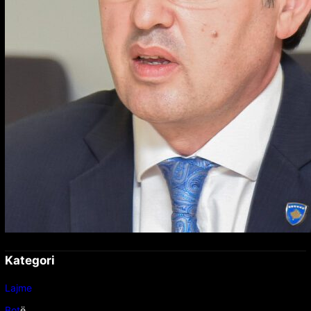
Kategori
Lajme
Bot
ë