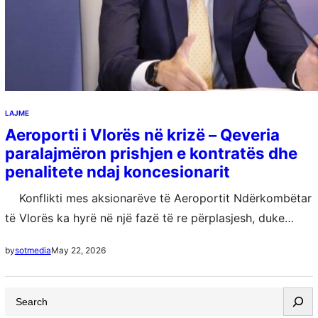
LAJME
Aeroporti i Vlorës në krizë – Qeveria
paralajmëron prishjen e kontratës dhe
penalitete ndaj koncesionarit
Konflikti mes aksionarëve të Aeroportit Ndërkombëtar
të Vlorës ka hyrë në një fazë të re përplasjesh, duke
bllokuar punimet në kantier dhe duke shtyrë pa afat
May 22, 2026
by
sotmedia
nisjen e…
S
e