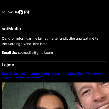
Facebook
Instagram
Follow Us
sotMedia
Qëndro i informuar me lajmet më të fundit dhe analizat më të
thelluara nga vendi dhe bota.
Email Us:
sotmediia@gmail.com
Lajme
Besnik Qaka rrëfen atmosferën në dasmën e Dua Lipës: “Një event
gjigant me emra botërorë”