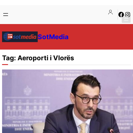
Skip
Skip
Faceb
Ins
to
to
content
content
SotMedia
Tag:
Aeroporti i Vlorës