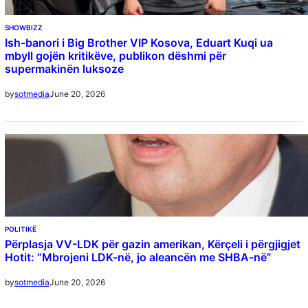
SHOWBIZZ
Ish-banori i Big Brother VIP Kosova, Eduart Kuqi ua
mbyll gojën kritikëve, publikon dëshmi për
supermakinën luksoze
June 20, 2026
by
sotmedia
POLITIKË
Përplasja VV-LDK për gazin amerikan, Kërçeli i përgjigjet
Hotit: “Mbrojeni LDK-në, jo aleancën me SHBA-në”
June 20, 2026
by
sotmedia