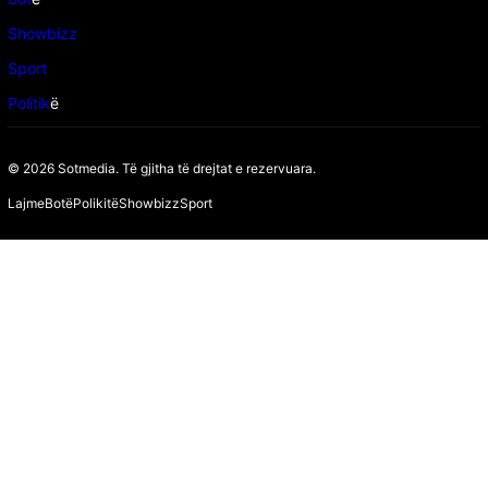
Showbizz
Sport
Politik
ë
© 2026 Sotmedia. Të gjitha të drejtat e rezervuara.
Lajme
Botë
Polikitë
Showbizz
Sport