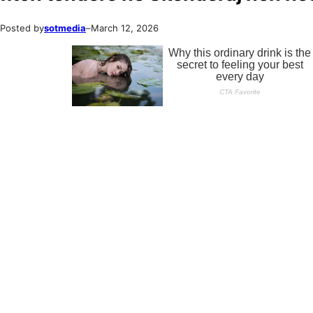
Posted by
sotmedia
–
March 12, 2026