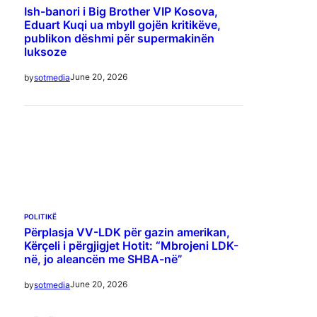
Ish-banori i Big Brother VIP Kosova,
Eduart Kuqi ua mbyll gojën kritikëve,
publikon dëshmi për supermakinën
luksoze
June 20, 2026
by
sotmedia
POLITIKË
Përplasja VV-LDK për gazin amerikan,
Kërçeli i përgjigjet Hotit: “Mbrojeni LDK-
në, jo aleancën me SHBA-në”
June 20, 2026
by
sotmedia