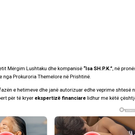
tit Mërgim Lushtaku dhe kompanisë
“Isa SH.P.K.”
, në pronë
e nga Prokuroria Themelore në Prishtinë.
ë fazën e hetimeve dhe janë autorizuar edhe veprime shtesë 
ert për të kryer
ekspertizë financiare
lidhur me këtë çështj