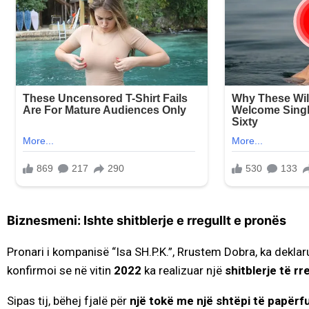
Biznesmeni: Ishte shitblerje e rregullt e pronës
Pronari i kompanisë “Isa SH.P.K.”, Rrustem Dobra, ka deklar
konfirmoi se në vitin
2022
ka realizuar një
shitblerje të rr
Sipas tij, bëhej fjalë për
një tokë me një shtëpi të papër