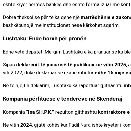
është kryer përmes bankës dhe është formalizuar me kontr
Dobra theksoi se për të ka qenë një
marrëdhënie e zakons
bashkëpunojë me institucionet nëse kërkohet sqarim.
Lushtaku: Ende borxh për pronën
Edhe vetë deputeti Mërgim Lushtaku e ka pranuar se ka bl
Sipas
deklarimit të pasurisë të publikuar në vitin 2025
, 
viti 2022, duke deklaruar se i kanë mbetur
edhe 15 mijë eur
Në të njëjtin deklarim, Lushtaku ka raportuar gjithashtu
mbi
Kompania përfituese e tenderëve në Skënderaj
Kompania
“Isa SH.P.K.”
rezulton gjithashtu
kontraktore e
Në vitin
2024
, gjatë kohës kur Fadil Nura ishte kryetar i 