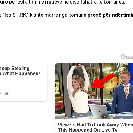
euro
për asfaltimin e rrugëve në disa fshatra të komunës.
me “Isa SH.P.K.” kishte marrë nga komuna
pronë për ndërtimi