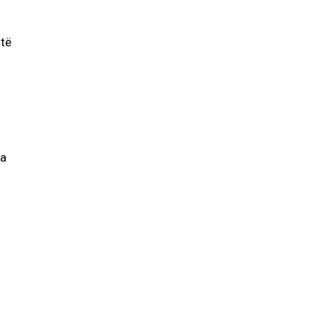
 të
ga