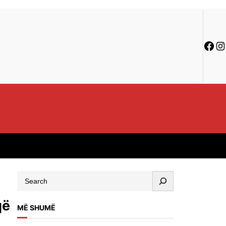
që
MË SHUMË