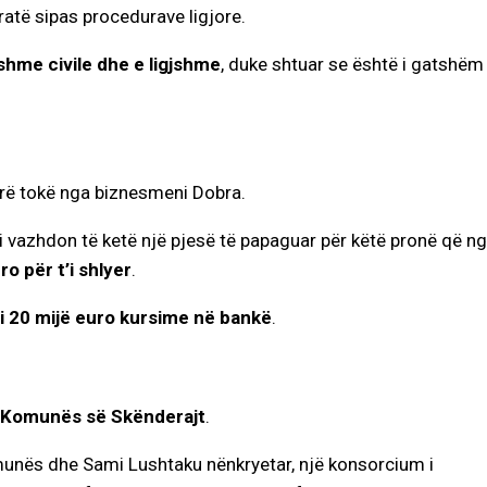
atë sipas procedurave ligjore.
hme civile dhe e ligjshme
, duke shtuar se është i gatshëm
erë tokë nga biznesmeni Dobra.
ai vazhdon të ketë një pjesë të papaguar për këtë pronë që n
o për t’i shlyer
.
 20 mijë euro kursime në bankë
.
 Komunës së Skënderajt
.
komunës dhe Sami Lushtaku nënkryetar, një konsorcium i