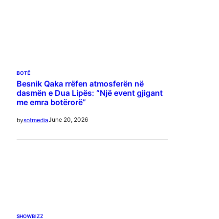
BOTË
Besnik Qaka rrëfen atmosferën në
dasmën e Dua Lipës: “Një event gjigant
me emra botërorë”
June 20, 2026
by
sotmedia
SHOWBIZZ