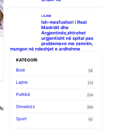
LAJME
Ish-mesfushori i Real
Madridit dhe
Argjentinës,shtrohet
urgjentisht në spital pas
problemeve me zemrën,
mungon në ndeshjet e ardhshme
KATEGORI
Botë
58
Lajme
214
Politikë
204
Showbizz
395
Ai
Sport
42