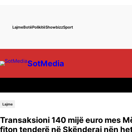
Lajme
Botë
Polikitë
Showbizz
Sport
SotMedia
Lajme
Transaksioni 140 mijë euro mes M
fiton tenderë në Skënderaj nën he