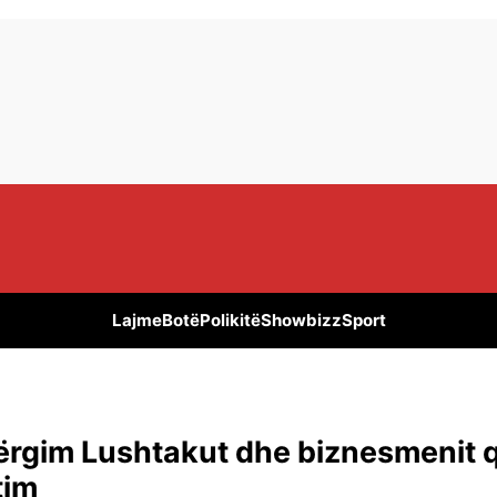
Lajme
Botë
Polikitë
Showbizz
Sport
ërgim Lushtakut dhe biznesmenit 
tim