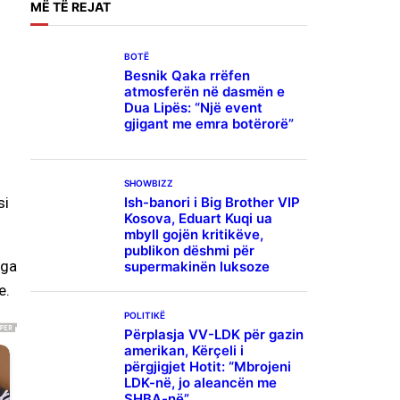
MË
TË REJAT
BOTË
Besnik Qaka rrëfen
atmosferën në dasmën e
Dua Lipës: “Një event
gjigant me emra botërorë”
SHOWBIZZ
Ish-banori i Big Brother VIP
si
Kosova, Eduart Kuqi ua
mbyll gojën kritikëve,
publikon dëshmi për
nga
supermakinën luksoze
e.
POLITIKË
Përplasja VV-LDK për gazin
amerikan, Kërçeli i
përgjigjet Hotit: “Mbrojeni
LDK-në, jo aleancën me
SHBA-në”