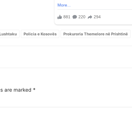
Lushtaku
Policia e Kosovës
Prokuroria Themelore në Prishtinë
lds are marked
*