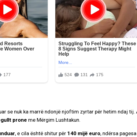
uar se nuk ka marrë ndonjë njoftim zyrtar për hetim ndaj tij. 
egullt prone
me Mërgim Lushtakun.
funduar
, e cila është shitur për
140 mijë euro
, ndërsa pagesa