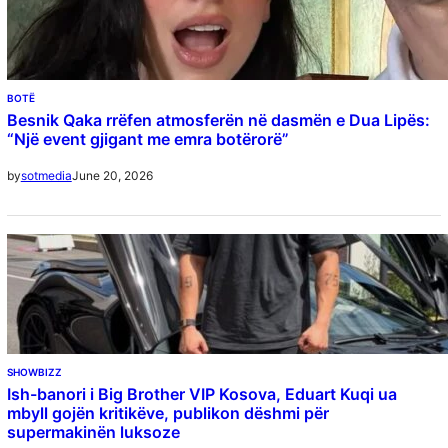
BOTË
Besnik Qaka rrëfen atmosferën në dasmën e Dua Lipës:
“Një event gjigant me emra botërorë”
June 20, 2026
by
sotmedia
SHOWBIZZ
Ish-banori i Big Brother VIP Kosova, Eduart Kuqi ua
mbyll gojën kritikëve, publikon dëshmi për
supermakinën luksoze