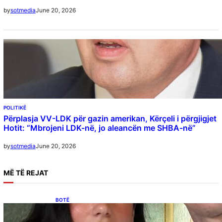
June 20, 2026
by
sotmedia
POLITIKË
Përplasja VV-LDK për gazin amerikan, Kërçeli i përgjigjet
Hotit: “Mbrojeni LDK-në, jo aleancën me SHBA-në”
June 20, 2026
by
sotmedia
MË
TË REJAT
BOTË
Besnik Qaka rrëfen atmosferën në dasmën e
Dua Lipës: “Një event gjigant me emra