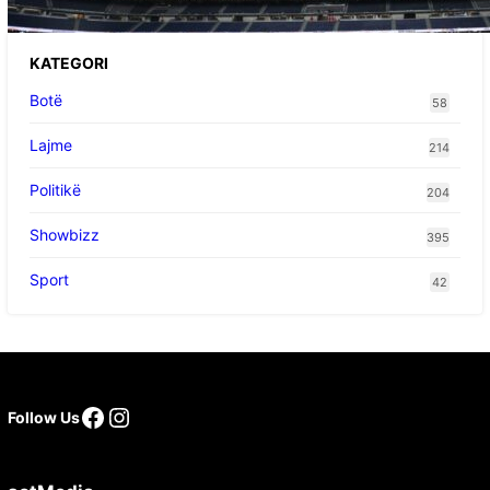
e ardhshme
KATEGORI
Botë
58
Lajme
214
Politikë
204
Showbizz
395
Sport
42
Follow Us