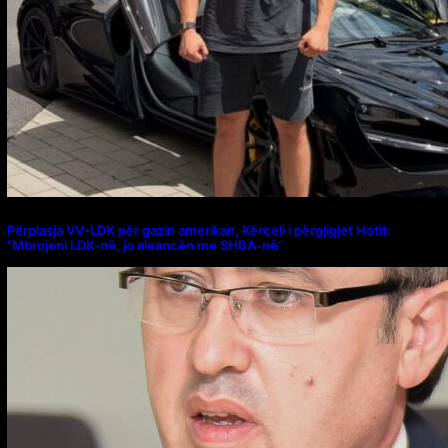
Përplasja VV-LDK për gazin amerikan, Kërçeli i përgjigjet Hotit:
“Mbrojeni LDK-në, jo aleancën me SHBA-në”