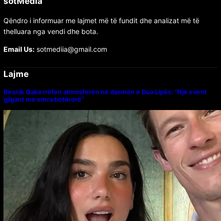
sotMedia
Qëndro i informuar me lajmet më të fundit dhe analizat më të
thelluara nga vendi dhe bota.
Email Us:
sotmediia@gmail.com
Lajme
Besnik Qaka rrëfen atmosferën në dasmën e Dua Lipës: “Një event
gjigant me emra botërorë”