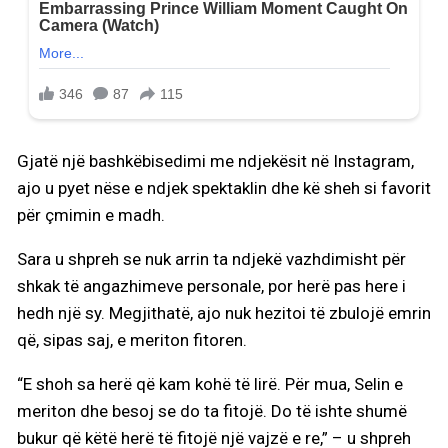
Gjatë një bashkëbisedimi me ndjekësit në Instagram,
ajo u pyet nëse e ndjek spektaklin dhe kë sheh si favorit
për çmimin e madh.
Sara u shpreh se nuk arrin ta ndjekë vazhdimisht për
shkak të angazhimeve personale, por herë pas here i
hedh një sy. Megjithatë, ajo nuk hezitoi të zbulojë emrin
që, sipas saj, e meriton fitoren.
“E shoh sa herë që kam kohë të lirë. Për mua, Selin e
meriton dhe besoj se do ta fitojë. Do të ishte shumë
bukur që këtë herë të fitojë një vajzë e re,” – u shpreh