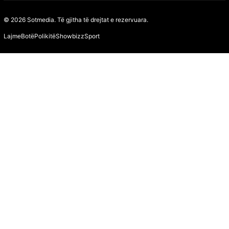
© 2026 Sotmedia. Të gjitha të drejtat e rezervuara.
Lajme
Botë
Polikitë
Showbizz
Sport