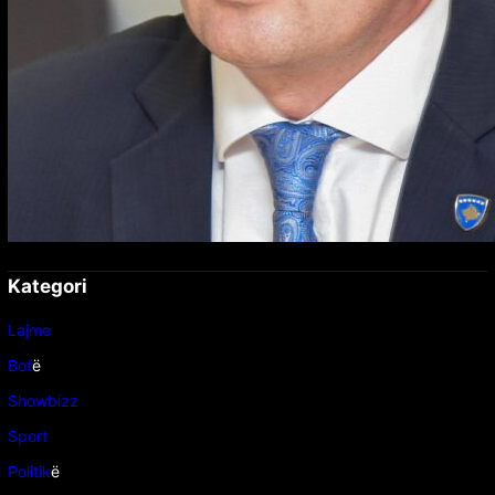
Kategori
Lajme
Bot
ë
Showbizz
Sport
Politik
ë