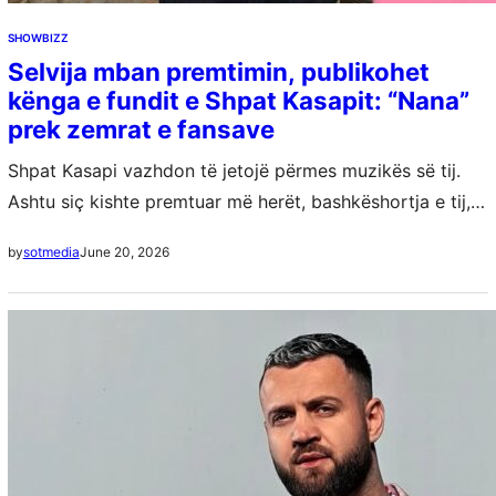
SHOWBIZZ
Selvija mban premtimin, publikohet
kënga e fundit e Shpat Kasapit: “Nana”
prek zemrat e fansave
Shpat Kasapi vazhdon të jetojë përmes muzikës së tij.
Ashtu siç kishte premtuar më herët, bashkëshortja e tij,
Selvija Kasapi, ka sjellë për publikun një tjetër projekt të
June 20, 2026
by
sotmedia
papublikuar të…