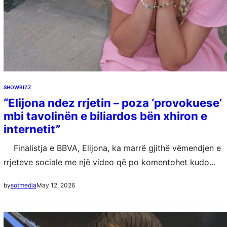
SHOWBIZZ
“Elijona ndez rrjetin – poza ‘provokuese’
mbi tavolinën e biliardos bën xhiron e
internetit”
Finalistja e BBVA, Elijona, ka marrë gjithë vëmendjen e
rrjeteve sociale me një video që po komentohet kudo
për energjinë dhe “momentin e guximshëm” të saj. Ajo
May 12, 2026
by
sotmedia
shihet…