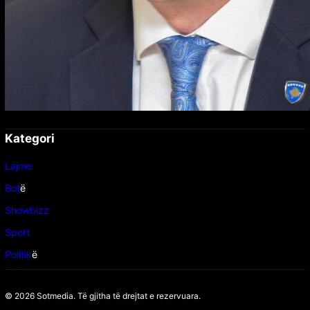
Kategori
Lajme
Bot
ë
Showbizz
Sport
Politik
ë
© 2026 Sotmedia. Të gjitha të drejtat e rezervuara.