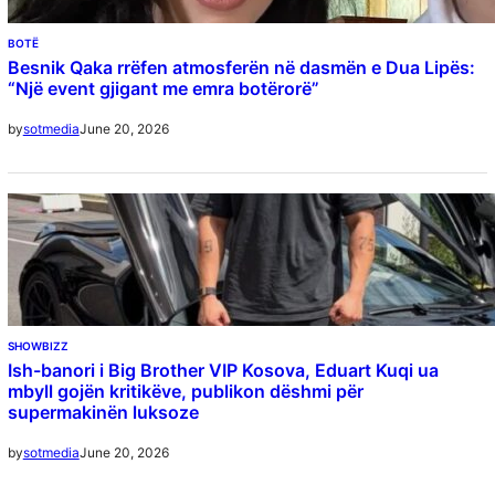
BOTË
Besnik Qaka rrëfen atmosferën në dasmën e Dua Lipës:
“Një event gjigant me emra botërorë”
June 20, 2026
by
sotmedia
SHOWBIZZ
Ish-banori i Big Brother VIP Kosova, Eduart Kuqi ua
mbyll gojën kritikëve, publikon dëshmi për
supermakinën luksoze
June 20, 2026
by
sotmedia