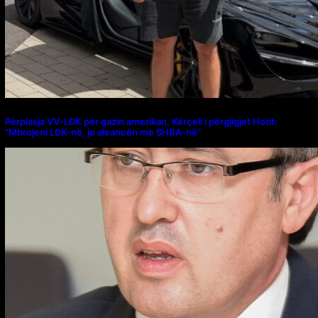
Përplasja VV-LDK për gazin amerikan, Kërçeli i përgjigjet Hotit:
“Mbrojeni LDK-në, jo aleancën me SHBA-në”