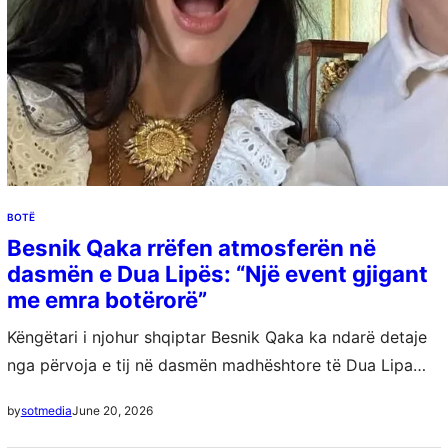
BOTË
Besnik Qaka rrëfen atmosferën në
dasmën e Dua Lipës: “Një event gjigant
me emra botërorë”
Këngëtari i njohur shqiptar Besnik Qaka ka ndarë detaje
nga përvoja e tij në dasmën madhështore të Dua Lipa
dhe Callum Turner, e cila u mbajt në Sicili të Italisë….
June 20, 2026
by
sotmedia