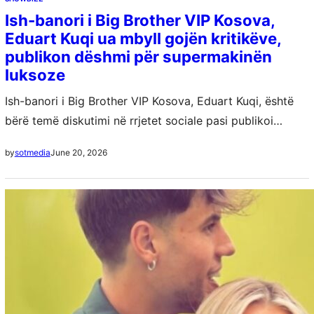
Ish-banori i Big Brother VIP Kosova,
Eduart Kuqi ua mbyll gojën kritikëve,
publikon dëshmi për supermakinën
luksoze
Ish-banori i Big Brother VIP Kosova, Eduart Kuqi, është
bërë temë diskutimi në rrjetet sociale pasi publikoi
fotografi pranë një supermakine luksoze. Menjëherë pas
June 20, 2026
by
sotmedia
publikimit të pamjeve, shumë ndjekës nisën…