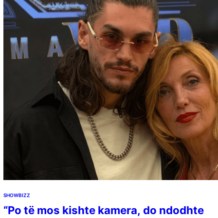
SHOWBIZZ
“Po të mos kishte kamera, do ndodhte