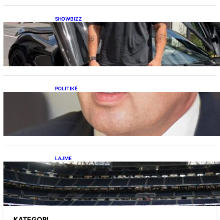
SHOWBIZZ
Ish-banori i Big Brother VIP Kosova, Eduart
Kuqi ua mbyll gojën kritikëve, publikon
dëshmi për supermakinën luksoze
POLITIKË
Përplasja VV-LDK për gazin amerikan,
Kërçeli i përgjigjet Hotit: “Mbrojeni LDK-në, jo
aleancën me SHBA-në”
LAJME
Ish-mesfushori i Real Madridit dhe
Argjentinës,shtrohet urgjentisht në spital pas
problemeve me zemrën, mungon në ndeshjet
e ardhshme
KATEGORI