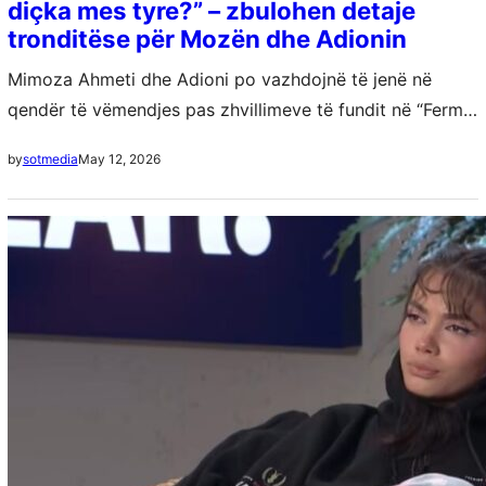
diçka mes tyre?” – zbulohen detaje
tronditëse për Mozën dhe Adionin
Mimoza Ahmeti dhe Adioni po vazhdojnë të jenë në
qendër të vëmendjes pas zhvillimeve të fundit në “Ferma
VIP 3”. Deklaratat emocionale të Mozës dhe afrimiteti i
May 12, 2026
by
sotmedia
tyre kanë ngritur…