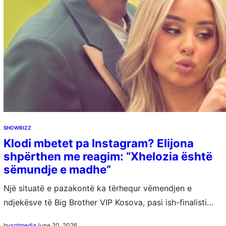
SHOWBIZZ
Klodi mbetet pa Instagram? Elijona
shpërthen me reagim: “Xhelozia është
sëmundje e madhe”
Një situatë e pazakontë ka tërhequr vëmendjen e
ndjekësve të Big Brother VIP Kosova, pasi ish-finalisti
Klodi duket se ka humbur përkohësisht qasjen në profilin
June 20, 2026
by
sotmedia