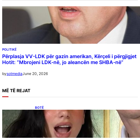
POLITIKË
Përplasja VV-LDK për gazin amerikan, Kërçeli i përgjigjet
Hotit: “Mbrojeni LDK-në, jo aleancën me SHBA-në”
June 20, 2026
by
sotmedia
MË
TË REJAT
BOTË
Besnik Qaka rrëfen atmosferën në dasmën e
Dua Lipës: “Një event gjigant me emra
botërorë”