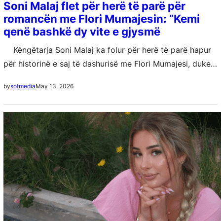
Soni Malaj flet për herë të parë për
romancën me Flori Mumajesin: “Kemi
qenë bashkë dy vite e gjysmë
Këngëtarja Soni Malaj ka folur për herë të parë hapur
për historinë e saj të dashurisë me Flori Mumajesi, duke
zbuluar se lidhja mes tyre kishte zgjatur rreth…
May 13, 2026
by
sotmedia