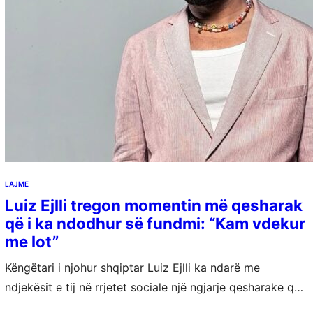
LAJME
Luiz Ejlli tregon momentin më qesharak
që i ka ndodhur së fundmi: “Kam vdekur
me lot”
Këngëtari i njohur shqiptar Luiz Ejlli ka ndarë me
ndjekësit e tij në rrjetet sociale një ngjarje qesharake që,
sipas tij, e ka bërë të shpërthejë në të qeshura. Përmes…