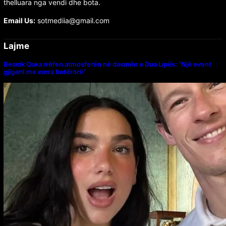
thelluara nga vendi dhe bota.
Email Us:
sotmediia@gmail.com
Lajme
Besnik Qaka rrëfen atmosferën në dasmën e Dua Lipës: “Një event
gjigant me emra botërorë”