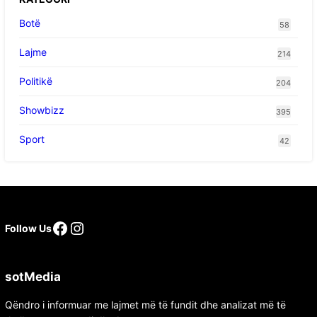
Botë
58
Lajme
214
Politikë
204
Showbizz
395
Sport
42
Facebook
Instagram
Follow Us
sotMedia
Qëndro i informuar me lajmet më të fundit dhe analizat më të