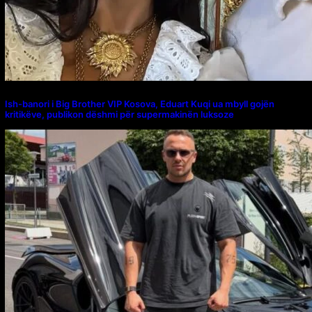
Ish-banori i Big Brother VIP Kosova, Eduart Kuqi ua mbyll gojën
kritikëve, publikon dëshmi për supermakinën luksoze