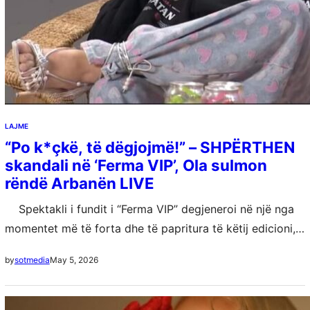
LAJME
“Po k*çkë, të dëgjojmë!” – SHPËRTHEN
skandali në ‘Ferma VIP’, Ola sulmon
rëndë Arbanën LIVE
Spektakli i fundit i “Ferma VIP” degjeneroi në një nga
momentet më të forta dhe të papritura të këtij edicioni,
pasi një debat i tensionuar përfundoi me ofendime…
May 5, 2026
by
sotmedia