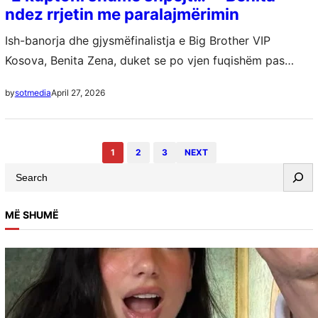
ndez rrjetin me paralajmërimin
Ish-banorja dhe gjysmëfinalistja e Big Brother VIP
Kosova, Benita Zena, duket se po vjen fuqishëm pas
eksperiencës së saj shumë të komentuar. Menjëherë pas
April 27, 2026
by
sotmedia
daljes nga shtëpia më e famshme…
1
2
3
NEXT
S
e
a
MË SHUMË
r
c
h