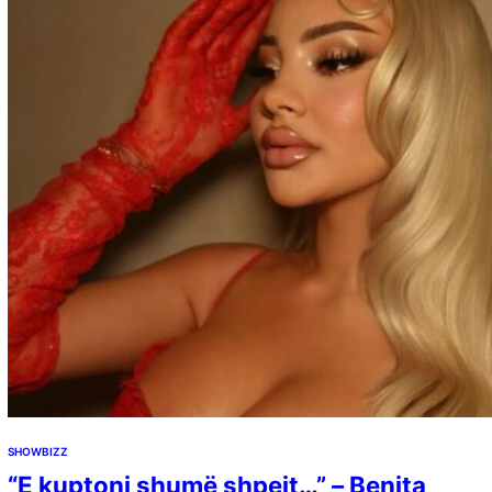
SHOWBIZZ
“E kuptoni shumë shpejt…” – Benita