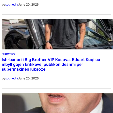
June 20, 2026
by
sotmedia
SHOWBIZZ
Ish-banori i Big Brother VIP Kosova, Eduart Kuqi ua
mbyll gojën kritikëve, publikon dëshmi për
supermakinën luksoze
June 20, 2026
by
sotmedia