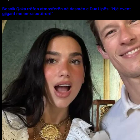
Besnik Qaka rrëfen atmosferën në dasmën e Dua Lipës: “Një event
gjigant me emra botërorë”