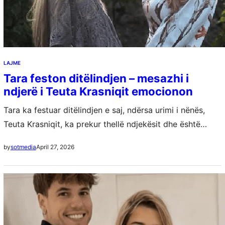
LAJME
Tara feston ditëlindjen – mesazhi i
ndjerë i Teuta Krasniqit emocionon
Tara ka festuar ditëlindjen e saj, ndërsa urimi i nënës,
Teuta Krasniqit, ka prekur thellë ndjekësit dhe është
shpërndarë gjerësisht në rrjete sociale. Në fjalët e saj
April 27, 2026
by
sotmedia
plot dashuri dhe…