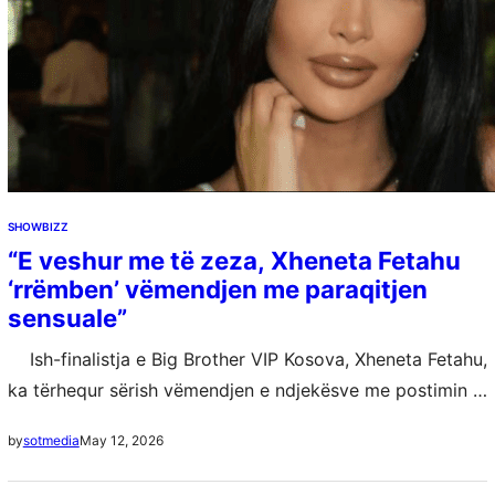
SHOWBIZZ
“E veshur me të zeza, Xheneta Fetahu
‘rrëmben’ vëmendjen me paraqitjen
sensuale”
Ish-finalistja e Big Brother VIP Kosova, Xheneta Fetahu,
ka tërhequr sërish vëmendjen e ndjekësve me postimin e
saj të fundit në rrjetet sociale. E njohur për aktivitetin e…
May 12, 2026
by
sotmedia