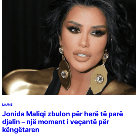
LAJME
Jonida Maliqi zbulon për herë të parë
djalin – një moment i veçantë për
këngëtaren