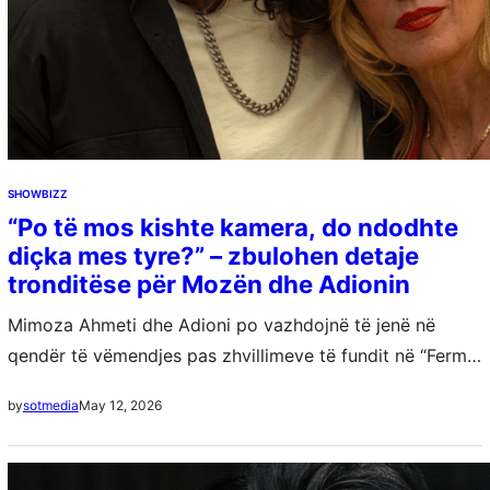
SHOWBIZZ
“Po të mos kishte kamera, do ndodhte
diçka mes tyre?” – zbulohen detaje
tronditëse për Mozën dhe Adionin
Mimoza Ahmeti dhe Adioni po vazhdojnë të jenë në
qendër të vëmendjes pas zhvillimeve të fundit në “Ferma
VIP 3”. Deklaratat emocionale të Mozës dhe afrimiteti i
May 12, 2026
by
sotmedia
tyre kanë ngritur…