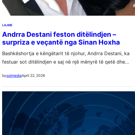
LAJME
Andrra Destani feston ditëlindjen –
surpriza e veçantë nga Sinan Hoxha
Bashkëshortja e këngëtarit të njohur, Andrra Destani, ka
festuar sot ditëlindjen e saj në një mënyrë të qetë dhe
larg vëmendjes së madhe publike. Ajo dhe Sinan Hoxha
April 22, 2026
by
sotmedia
kanë zgjedhur…