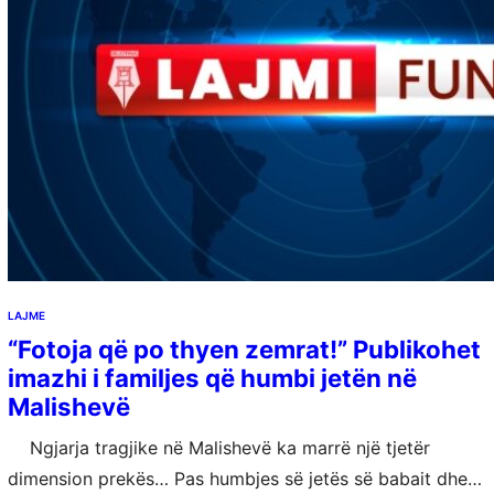
LAJME
“Fotoja që po thyen zemrat!” Publikohet
imazhi i familjes që humbi jetën në
Malishevë
Ngjarja tragjike në Malishevë ka marrë një tjetër
dimension prekës… Pas humbjes së jetës së babait dhe