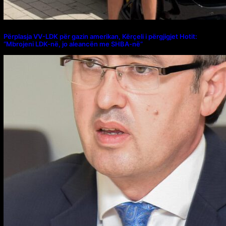
Përplasja VV-LDK për gazin amerikan, Kërçeli i përgjigjet Hotit:
“Mbrojeni LDK-në, jo aleancën me SHBA-në”