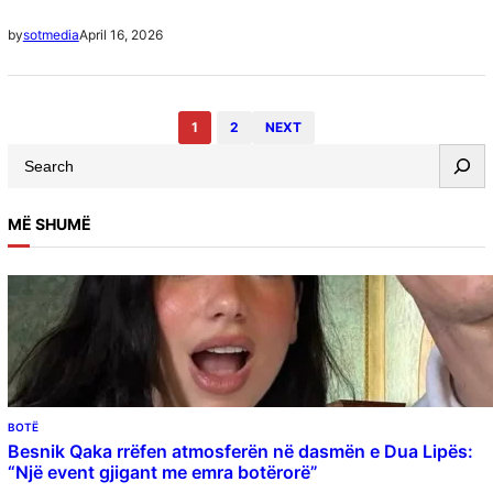
dy fëmijëve të tij, një moment që po prek thellë gjithë…
April 16, 2026
by
sotmedia
1
2
NEXT
S
e
a
MË SHUMË
r
c
h
BOTË
Besnik Qaka rrëfen atmosferën në dasmën e Dua Lipës:
“Një event gjigant me emra botërorë”