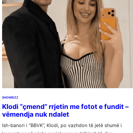
SHOWBIZZ
Klodi “çmend” rrjetin me fotot e fundit –
vëmendja nuk ndalet
Ish-banori i “BBVK”, Klodi, po vazhdon të jetë shumë i