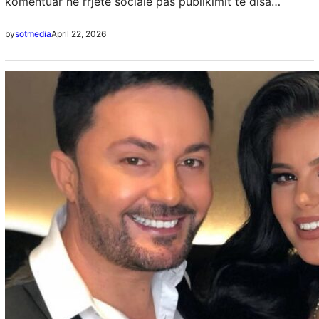
komentuar në rrjete sociale pas publikimit të disa
fotografive të reja ku shfaqet në formë të shkëlqyer
April 22, 2026
by
sotmedia
fizike. Fotot e…