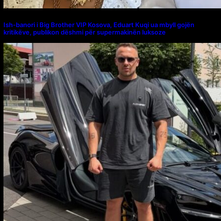
Ish-banori i Big Brother VIP Kosova, Eduart Kuqi ua mbyll gojën
kritikëve, publikon dëshmi për supermakinën luksoze