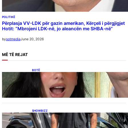
POLITIKË
Përplasja VV-LDK për gazin amerikan, Kërçeli i përgjigjet
Hotit: “Mbrojeni LDK-në, jo aleancën me SHBA-në”
June 20, 2026
by
sotmedia
MË
TË REJAT
BOTË
Besnik Qaka rrëfen atmosferën në dasmën e
Dua Lipës: “Një event gjigant me emra
botërorë”
SHOWBIZZ
Ish-banori i Big Brother VIP Kosova, Eduart
Kuqi ua mbyll gojën kritikëve, publikon
dëshmi për supermakinën luksoze