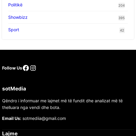
Politikë
204
Showbizz
395
Sport
42
Facebook
Instagram
Follow Us
sotMedia
Qëndro i informuar me lajmet më të fundit dhe analizat më të
thelluara nga vendi dhe bota.
Email Us:
sotmediia@gmail.com
Lajme