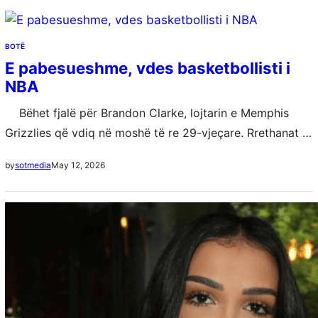
BOTË
E pabesueshme, vdes basketbollisti i
NBA
Bëhet fjalë për Brandon Clarke, lojtarin e Memphis
Grizzlies që vdiq në moshë të re 29-vjeçare. Rrethanat e
vdekjes së tij ende nuk dihen. Brandon Clarke është një…
May 12, 2026
by
sotmedia