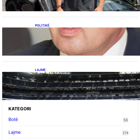
POLITIKË
Përplasja VV-LDK për gazin amerikan,
Kërçeli i përgjigjet Hotit: “Mbrojeni LDK-në, jo
aleancën me SHBA-në”
LAJME
Ish-mesfushori i Real Madridit dhe
Argjentinës,shtrohet urgjentisht në spital pas
problemeve me zemrën, mungon në ndeshjet
e ardhshme
KATEGORI
Botë
58
Lajme
214