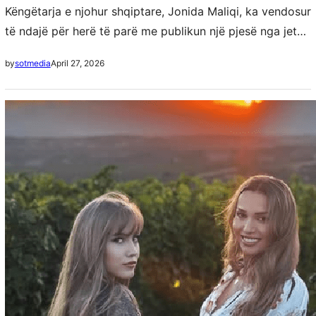
Këngëtarja e njohur shqiptare, Jonida Maliqi, ka vendosur
të ndajë për herë të parë me publikun një pjesë nga jeta
e saj më private, duke prezantuar djalin e saj. Edhe…
April 27, 2026
by
sotmedia