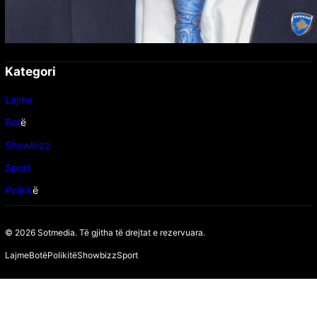
Kategori
Lajme
Bot
ë
Showbizz
Sport
Politik
ë
© 2026 Sotmedia. Të gjitha të drejtat e rezervuara.
Lajme
Botë
Polikitë
Showbizz
Sport