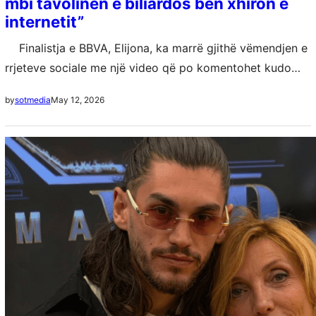
mbi tavolinën e biliardos bën xhiron e
internetit”
Finalistja e BBVA, Elijona, ka marrë gjithë vëmendjen e
rrjeteve sociale me një video që po komentohet kudo
për energjinë dhe “momentin e guximshëm” të saj. Ajo
May 12, 2026
by
sotmedia
shihet…