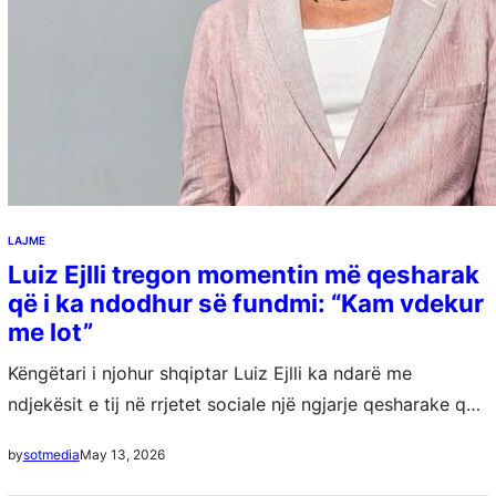
LAJME
Luiz Ejlli tregon momentin më qesharak
që i ka ndodhur së fundmi: “Kam vdekur
me lot”
Këngëtari i njohur shqiptar Luiz Ejlli ka ndarë me
ndjekësit e tij në rrjetet sociale një ngjarje qesharake që,
sipas tij, e ka bërë të shpërthejë në të qeshura. Përmes…
May 13, 2026
by
sotmedia